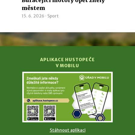
Burácející motory opět zněly
městem
15. 6. 2026 ·
Sport
APLIKACE HUSTOPEČE
V MOBILU
Stáhnout aplikaci