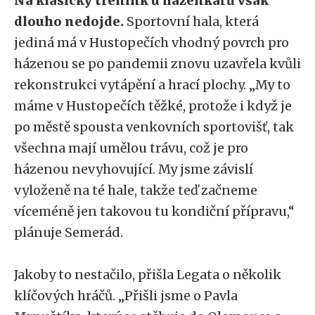
Na klasický trénink u házenkářů však
dlouho nedojde.
Sportovní hala, která
jediná má v Hustopečích vhodný povrch pro
házenou se po pandemii znovu uzavřela kvůli
rekonstrukci vytápění a hrací plochy. „My to
máme v Hustopečích těžké, protože i když je
po městě spousta venkovních sportovišť, tak
všechna mají umělou trávu, což je pro
házenou nevyhovující. My jsme závislí
vyloženě na té hale, takže teď začneme
víceméně jen takovou tu kondiční přípravu,“
plánuje Semerád.
Jakoby to nestačilo, přišla Legata o několik
klíčových hráčů. „Přišli jsme o Pavla