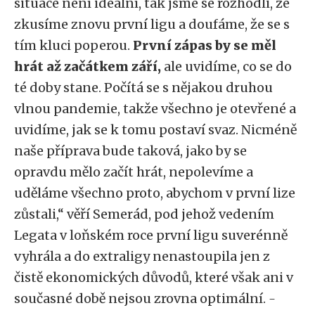
situace není ideální, tak jsme se rozhodli, že
zkusíme znovu první ligu a doufáme, že se s
tím kluci poperou.
První zápas by se měl
hrát až začátkem září,
ale uvidíme, co se do
té doby stane. Počítá se s nějakou druhou
vlnou pandemie, takže všechno je otevřené a
uvidíme, jak se k tomu postaví svaz. Nicméně
naše příprava bude taková, jako by se
opravdu mělo začít hrát, nepolevíme a
uděláme všechno proto, abychom v první lize
zůstali,“ věří Semerád, pod jehož vedením
Legata v loňském roce první ligu suverénně
vyhrála a do extraligy nenastoupila jen z
čistě ekonomických důvodů, které však ani v
současné době nejsou zrovna optimální.
-