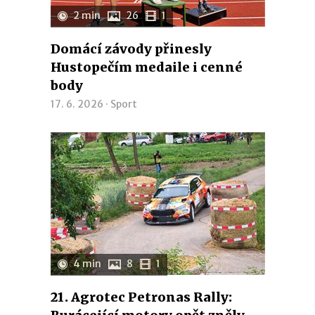
2 min
26
1
Domácí závody přinesly
Hustopečím medaile i cenné
body
17. 6. 2026 ·
Sport
4 min
8
1
21. Agrotec Petronas Rally: