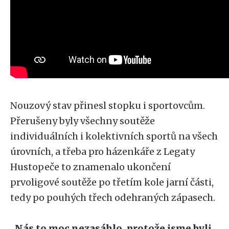
Nouzový stav přinesl stopku i sportovcům.
Přerušeny byly všechny soutěže
individuálních i kolektivních sportů na všech
úrovních, a třeba pro házenkáře z Legaty
Hustopeče to znamenalo ukončení
prvoligové soutěže po třetím kole jarní části,
tedy po pouhých třech odehraných zápasech.
„
Nás to moc nezasáhlo, protože jsme byli