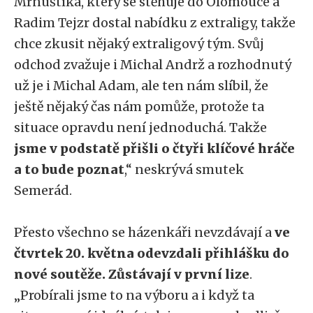
Mrnuštíka, který se stěhuje do Olomouce a
Radim Tejzr dostal nabídku z extraligy, takže
chce zkusit nějaký extraligový tým. Svůj
odchod zvažuje i Michal Andrž a rozhodnutý
už je i Michal Adam, ale ten nám slíbil, že
ještě nějaký čas nám pomůže, protože ta
situace opravdu není jednoduchá. Takže
jsme v podstatě přišli o čtyři klíčové hráče
a to bude poznat
,“ neskrývá smutek
Semerád.
Přesto všechno se házenkáři nevzdávají a
ve
čtvrtek 20. května odevzdali přihlášku do
nové soutěže. Zůstávají v první lize
.
„Probírali jsme to na výboru a i když ta