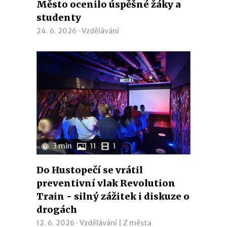
Město ocenilo úspěšné žáky a
studenty
24. 6. 2026 ·
Vzdělávání
3 min
11
1
Do Hustopečí se vrátil
preventivní vlak Revolution
Train - silný zážitek i diskuze o
drogách
12. 6. 2026 ·
Vzdělávání
|
Z města