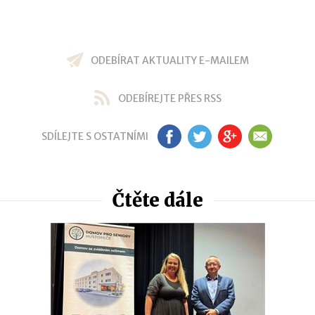
ODEBÍRAT AKTUALITY E-MAILEM
ODEBÍREJTE PŘES RSS
SDÍLEJTE S OSTATNÍMI
FB
TW
GP
EM
Čtěte dále