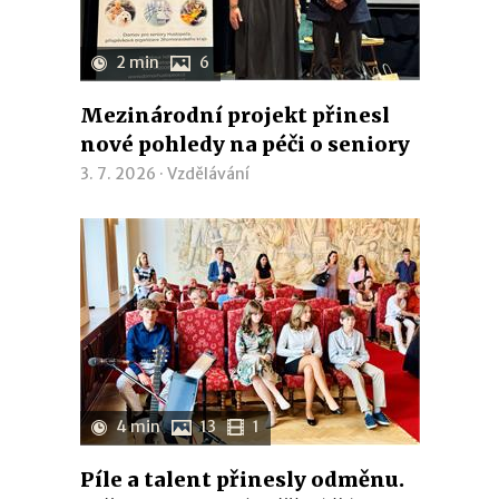
2 min
6
Mezinárodní projekt přinesl
nové pohledy na péči o seniory
3. 7. 2026 ·
Vzdělávání
4 min
13
1
Píle a talent přinesly odměnu.