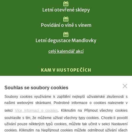
Letní otevřené sklepy
Povídání o víně s vínem
Letní degustace Mandlovky
celý kalendář akcí
KAM V HUSTOPEČÍCH
Vinařství
Souhlas se soubory cookies
T. G. Masaryk
Soubory cookies využíváme k zajištění nejlepší uživatelské zkušenosti s
Mandloně
našimi webovými stránkami. Podrobné informace o cookies naleznete v
Ubytování
sekci
Více informací o cookies
. Kliknutím na Přijmout všechny cookies
Restaurace
souhlasíte s tím, že můžeme užívat všechny typy cookies. Chcete-li povolit
užívání pouze některých typů cookies, můžete tak učinit v sekci Nastavení
Městské muzeum a galerie
cookies. Kliknutím na Nepřijmout cookies můžete odmítnout užívání všech