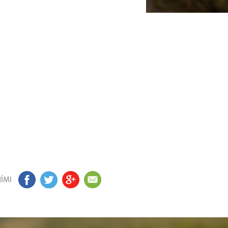
ÍMI
FB
TW
GP
EM