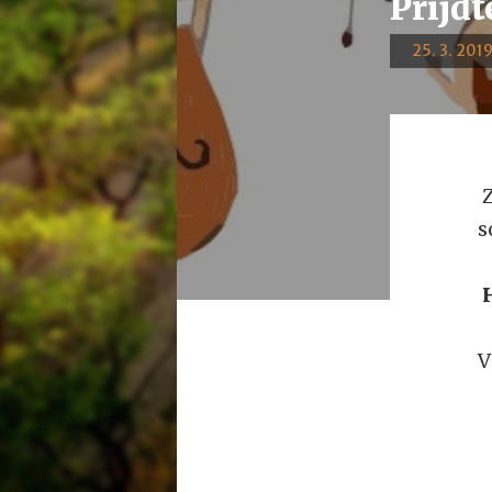
Přijď
25. 3. 2019
Z
s
H
V