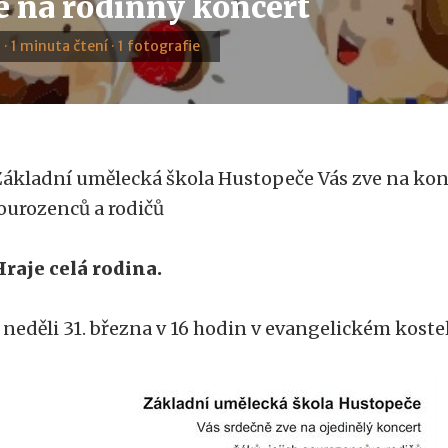
te na rodinný koncert
 · 1 minuta čtení · 1 fotografie
ákladní umělecká škola Hustopeče Vás zve na konc
ourozenců a rodičů
raje celá rodina.
 neděli 31. března v 16 hodin v evangelickém koste