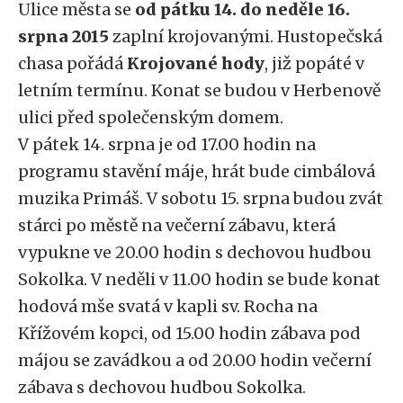
Ulice města se
od pátku 14. do neděle 16.
srpna 2015
zaplní krojovanými. Hustopečská
chasa pořádá
Krojované hody
, již popáté v
letním termínu. Konat se budou v Herbenově
ulici před společenským domem.
V pátek 14. srpna je od 17.00 hodin na
programu stavění máje, hrát bude cimbálová
muzika Primáš. V sobotu 15. srpna budou zvát
stárci po městě na večerní zábavu, která
vypukne ve 20.00 hodin s dechovou hudbou
Sokolka. V neděli v 11.00 hodin se bude konat
hodová mše svatá v kapli sv. Rocha na
Křížovém kopci, od 15.00 hodin zábava pod
májou se zavádkou a od 20.00 hodin večerní
zábava s dechovou hudbou Sokolka.