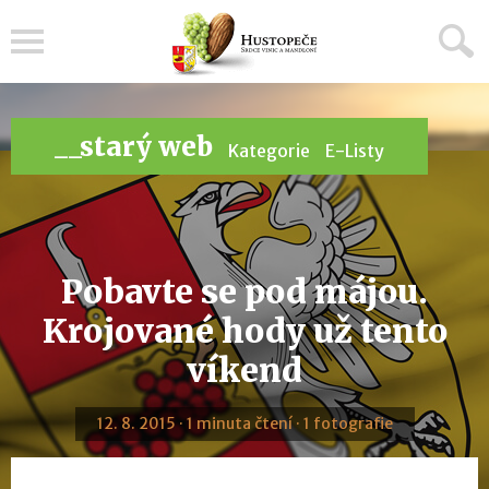
Menu
__starý web
Kategorie
E-Listy
Pobavte se pod májou.
Krojované hody už tento
víkend
12. 8. 2015 · 1 minuta čtení · 1 fotografie