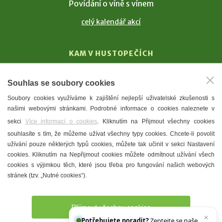
Povídání o víně s vínem
celý kalendář akcí
KAM V HUSTOPEČÍCH
Vinařství
Souhlas se soubory cookies
T. G. Masaryk
Soubory cookies využíváme k zajištění nejlepší uživatelské zkušenosti s
Mandloně
našimi webovými stránkami. Podrobné informace o cookies naleznete v
Ubytování
sekci
Více informací o cookies
. Kliknutím na Přijmout všechny cookies
Restaurace
souhlasíte s tím, že můžeme užívat všechny typy cookies. Chcete-li povolit
užívání pouze některých typů cookies, můžete tak učinit v sekci Nastavení
Městské muzeum a galerie
cookies. Kliknutím na Nepřijmout cookies můžete odmítnout užívání všech
Denní meníčka
cookies s výjimkou těch, které jsou třeba pro fungování našich webových
stránek (tzv. „Nutné cookies“).
Mapa města
Přijmout všechny cookies
Potřebujete poradit?
Zeptejte se našeho asistenta