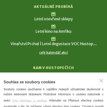
AKTUÁLNĚ PROBÍHÁ
Letní otevřené sklepy
Letní kino na Amfiku
Vinařství Prchal | Letní degustace VOC Hustop...
celý kalendář akcí
KAM V HUSTOPEČÍCH
Vinařství
Souhlas se soubory cookies
T. G. Masaryk
Soubory cookies využíváme k zajištění nejlepší uživatelské zkušenosti s
Mandloně
našimi webovými stránkami. Podrobné informace o cookies naleznete v
Ubytování
sekci
Více informací o cookies
. Kliknutím na Přijmout všechny cookies
Restaurace
souhlasíte s tím, že můžeme užívat všechny typy cookies. Chcete-li povolit