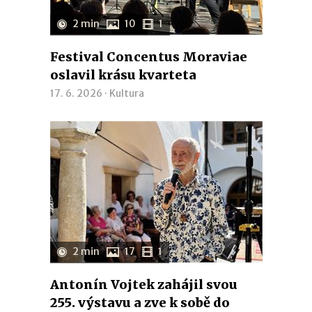
2 min
10
1
Festival Concentus Moraviae
oslavil krásu kvarteta
17. 6. 2026 ·
Kultura
2 min
17
1
Antonín Vojtek zahájil svou
255. výstavu a zve k sobě do