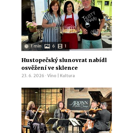
1 min
6
1
Hustopečský slunovrat nabídl
osvěžení ve sklence
23. 6. 2026 ·
Víno
|
Kultura