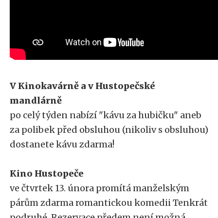
V Kinokavárně a v Hustopečské
mandlárně
po celý týden nabízí "kávu za hubičku" aneb
za polibek před obsluhou (nikoliv s obsluhou)
dostanete kávu zdarma!
Kino Hustopeče
ve čtvrtek 13. února promítá manželským
párům zdarma romantickou komedii Tenkrát
podruhé. Rezervace předem není možná.