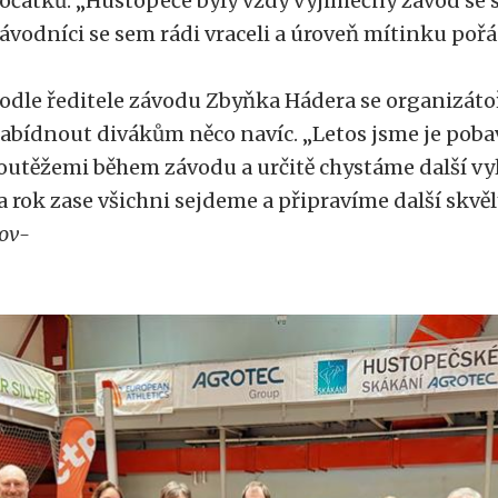
očátků. „Hustopeče byly vždy výjimečný závod se 
ávodníci se sem rádi vraceli a úroveň mítinku pořá
odle ředitele závodu Zbyňka Hádera se organizát
abídnout divákům něco navíc. „Letos jsme je poba
outěžemi během závodu a určitě chystáme další vyl
a rok zase všichni sejdeme a připravíme další skvěl
ov-