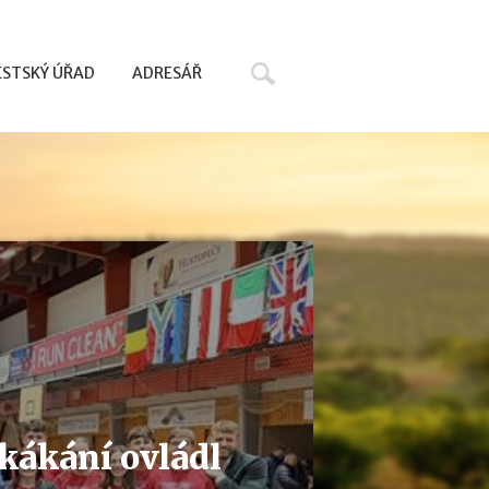
Hledat
STSKÝ ÚŘAD
ADRESÁŘ
skákání ovládl