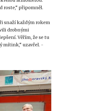
skvělou atmosférou.
d roste,“ připomněl.
oři snaží každým rokem
vili drobnými
epšení. Věřím, že se tu
ý mítink,“ uzavřel.
-