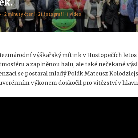
ek.
 · 2 minuty čtení · 21 fotografí · 1 video
ezinárodní výškařský mítink v Hustopečích letos 
tmosféru a zaplněnou halu, ale také nečekané výsl
enzaci se postaral mladý Polák Mateusz Kolodziejsk
uverénním výkonem doskočil pro vítězství v hlav