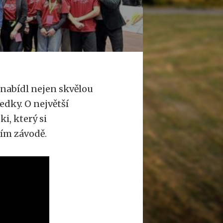
nabídl nejen skvělou
edky. O největší
i, který si
ním závodě.