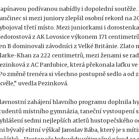
apínavou podívanou nabídly i dopolední soutěže. 
ančinec si mezi juniory zlepšil osobní rekord na 2
ybojoval třetí místo. Mezi juniorkami i dorostenk
edorostová z AK Lovosice výkonem 171 centimetrů
en B dominovali závodníci z Velké Británie. Zlato m
larke-Khan za 222 centimetrů, mezi ženami se ra
ezinková z AC Pardubice, která překonala laťku ve
Po změně trenéra si všechno postupně sedlo a od z
kvěle,“ uvedla Pezinková.
lavnostní zahájení hlavního programu doplnila h
tudentů místního gymnázia, taneční vystoupení 
yhlášení sedmi nejlepších atletů hustopečského od
ni bývalý elitní výškař Jaroslav Bába, který je s m