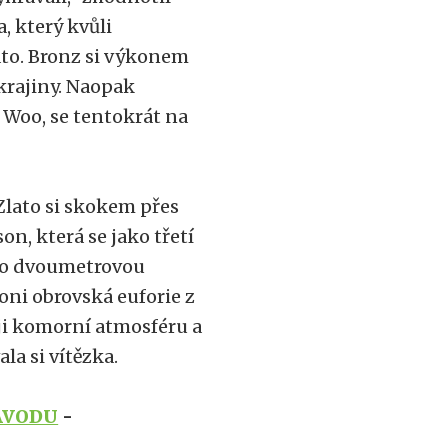
, který kvůli
to. Bronz si výkonem
krajiny. Naopak
 Woo, se tentokrát na
Zlato si skokem přes
n, která se jako třetí
i o dvoumetrovou
loni obrovská euforie z
uji komorní atmosféru a
la si vítězka.
ÁVODU
-