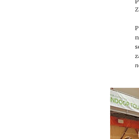
p
Z
P
n
s
z
n