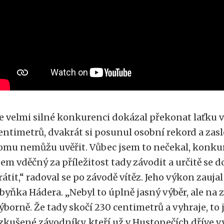
e velmi silné konkurenci dokázal překonat laťku v
entimetrů, dvakrát si posunul osobní rekord a zaslo
omu nemůžu uvěřit. Vůbec jsem to nečekal, konkur
sem vděčný za příležitost tady závodit a určitě se 
rátit,“ radoval se po závodě vítěz. Jeho výkon zaujal
byňka Hádera. „Nebyl to úplně jasný výběr, ale na
ýborně. Že tady skočí 230 centimetrů a vyhraje, to 
 zkušené závodníky, kteří už v Hustopečích dříve v