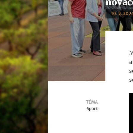
nováč
10. 2. 2026
M
a
s
s
TÉMA
Sport