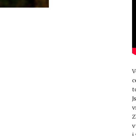
V
c
t
J
v
Z
v
i