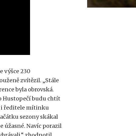
e výšce 230
uženě zvítězil. „Stále
ence byla obrovská.
do Hustopečí budu chtít
 i ředitele mítinku
 začátku sezony skákal
je úžasné. Navíc porazil
yhrávali,“ zhodnotil