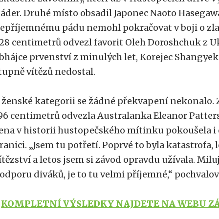
áder. Druhé místo obsadil Japonec Naoto Hasegawa
epříjemnému pádu nemohl pokračovat v boji o zla
28 centimetrů odvezl favorit Oleh Doroshchuk z U
bhájce prvenství z minulých let, Korejec Shangyek
tupně vítězů nedostal.
 ženské kategorii se žádné překvapení nekonalo. 
96 centimetrů odvezla Australanka Eleanor Patterso
ena v historii hustopečského mítinku pokoušela 
ranici. „Jsem tu potřetí. Poprvé to byla katastrofa, 
ítězství a letos jsem si závod opravdu užívala. Mil
odporu diváků, je to tu velmi příjemné,“ pochvalova
-
KOMPLETNÍ VÝSLEDKY NAJDETE NA WEBU Z