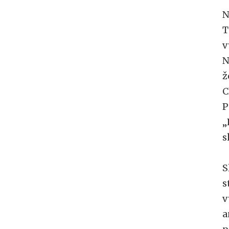
N
T
v
N
ž
C
P
„
s
S
s
v
a