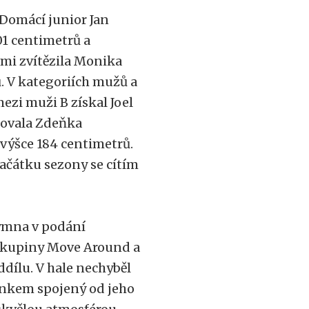
Domácí junior Jan
01 centimetrů a
ami zvítězila Monika
. V kategoriích mužů a
ezi muži B získal Joel
dovala Zdeňka
 výšce 184 centimetrů.
ačátku sezony se cítím
ymna v podání
skupiny Move Around a
dílu. V hale nechyběl
ítinkem spojený od jeho