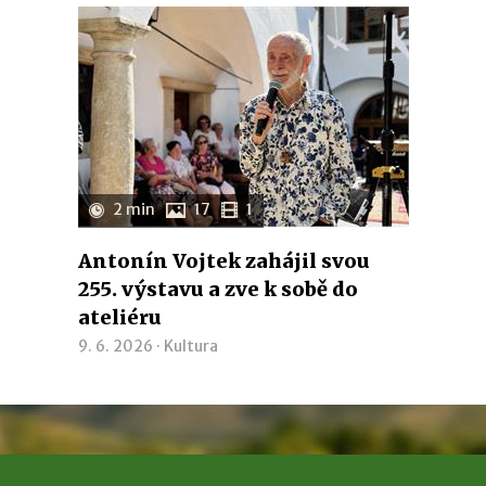
2 min
17
1
Antonín Vojtek zahájil svou
255. výstavu a zve k sobě do
ateliéru
9. 6. 2026 ·
Kultura