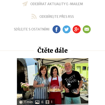
ODEBÍRAT AKTUALITY E-MAILEM
ODEBÍREJTE PŘES RSS
SDÍLEJTE S OSTATNÍMI
FB
TW
GP
EM
Čtěte dále
1 min
6
1