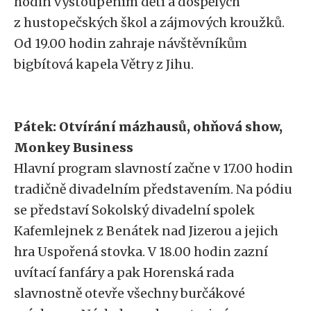
hodin vystoupením dětí a dospělých
z hustopečských škol a zájmových kroužků.
Od 19.00 hodin zahraje návštěvníkům
bigbítová kapela Větry z Jihu.
Pátek: Otvírání mázhausů, ohňová show,
Monkey Business
Hlavní program slavností začne v 17.00 hodin
tradičně divadelním představením. Na pódiu
se představí Sokolský divadelní spolek
Kafemlejnek z Benátek nad Jizerou a jejich
hra Uspořená stovka. V 18.00 hodin zazní
uvítací fanfáry a pak Horenská rada
slavnostně otevře všechny burčákové