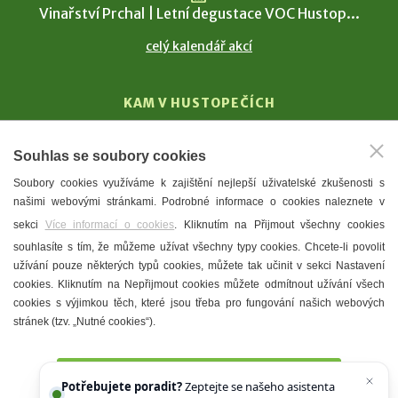
Vinařství Prchal | Letní degustace VOC Hustop...
celý kalendář akcí
KAM V HUSTOPEČÍCH
Vinařství
Souhlas se soubory cookies
T. G. Masaryk
Soubory cookies využíváme k zajištění nejlepší uživatelské zkušenosti s
Mandloně
našimi webovými stránkami. Podrobné informace o cookies naleznete v
Ubytování
sekci
Více informací o cookies
. Kliknutím na Přijmout všechny cookies
Restaurace
souhlasíte s tím, že můžeme užívat všechny typy cookies. Chcete-li povolit
užívání pouze některých typů cookies, můžete tak učinit v sekci Nastavení
Městské muzeum a galerie
cookies. Kliknutím na Nepřijmout cookies můžete odmítnout užívání všech
Denní meníčka
cookies s výjimkou těch, které jsou třeba pro fungování našich webových
stránek (tzv. „Nutné cookies“).
Mapa města
Přijmout všechny cookies
Potřebujete poradit?
Zeptejte se našeho asistenta