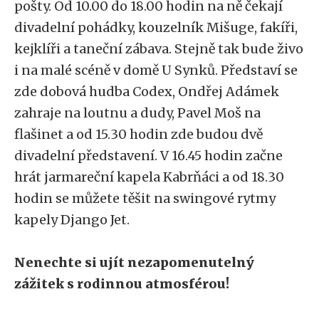
pošty. Od 10.00 do 18.00 hodin na ně čekají
divadelní pohádky, kouzelník Mišuge, fakíři,
kejklíři a taneční zábava. Stejně tak bude živo
i na malé scéně v domě U Synků. Představí se
zde dobová hudba Codex, Ondřej Adámek
zahraje na loutnu a dudy, Pavel Moš na
flašinet a od 15.30 hodin zde budou dvě
divadelní představení. V 16.45 hodin začne
hrát jarmareční kapela Kabrňáci a od 18.30
hodin se můžete těšit na swingové rytmy
kapely Django Jet.
Nenechte si ujít nezapomenutelný
zážitek s rodinnou atmosférou!