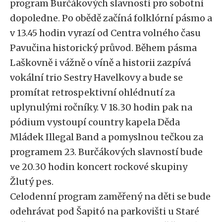
program Burčákových slavností pro sobotní
dopoledne. Po obědě začíná folklórní pásmo a
v 13.45 hodin vyrazí od Centra volného času
Pavučina historický průvod. Během pásma
Laškovně i vážně o víně a historii zazpívá
vokální trio Sestry Havelkovy a bude se
promítat retrospektivní ohlédnutí za
uplynulými ročníky. V 18.30 hodin pak na
pódium vystoupí country kapela Děda
Mládek Illegal Band a pomyslnou tečkou za
programem 23. Burčákových slavností bude
ve 20.30 hodin koncert rockové skupiny
Žlutý pes.
Celodenní program zaměřený na děti se bude
odehrávat pod Šapitó na parkovišti u Staré