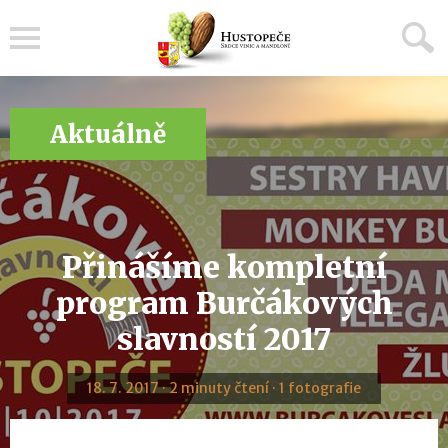
Menu
Aktuálně
Přinášíme kompletní
program Burčákových
slavností 2017
18. 7. 2017 · 2 minuty čtení · 1 fotografie