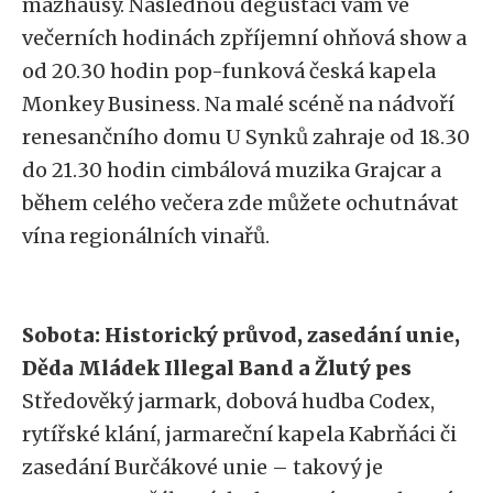
mázhausy. Následnou degustaci vám ve
večerních hodinách zpříjemní ohňová show a
od 20.30 hodin pop-funková česká kapela
Monkey Business. Na malé scéně na nádvoří
renesančního domu U Synků zahraje od 18.30
do 21.30 hodin cimbálová muzika Grajcar a
během celého večera zde můžete ochutnávat
vína regionálních vinařů.
Sobota: Historický průvod, zasedání unie,
Děda Mládek Illegal Band a Žlutý pes
Středověký jarmark, dobová hudba Codex,
rytířské klání, jarmareční kapela Kabrňáci či
zasedání Burčákové unie – takový je