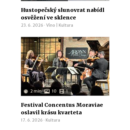
Hustopečský slunovrat nabídl
osvěžení ve sklence
23. 6. 2026 ·
Víno
|
Kultura
2 min
10
1
Festival Concentus Moraviae
oslavil krásu kvarteta
17. 6. 2026 ·
Kultura