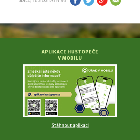
SDÍLEJTE S OSTATNÍMI
FB
TW
GP
EM
APLIKACE HUSTOPEČE
V MOBILU
Stáhnout aplikaci