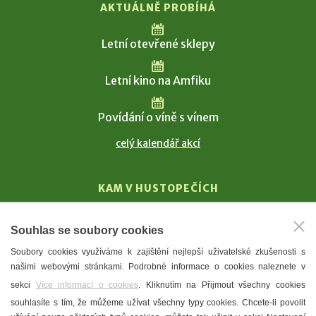
AKTUÁLNĚ PROBÍHÁ
Letní otevřené sklepy
Letní kino na Amfiku
Povídání o víně s vínem
celý kalendář akcí
KAM V HUSTOPEČÍCH
Vinařství
Souhlas se soubory cookies
T. G. Masaryk
Soubory cookies využíváme k zajištění nejlepší uživatelské zkušenosti s
Mandloně
našimi webovými stránkami. Podrobné informace o cookies naleznete v
Ubytování
sekci
Více informací o cookies
. Kliknutím na Přijmout všechny cookies
Restaurace
souhlasíte s tím, že můžeme užívat všechny typy cookies. Chcete-li povolit