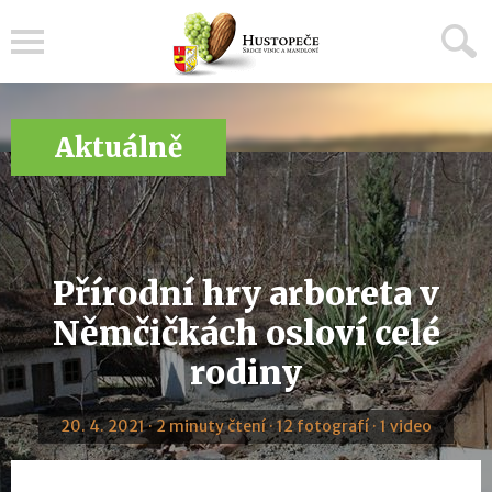
Menu
Aktuálně
Přírodní hry arboreta v
Němčičkách osloví celé
rodiny
20. 4. 2021 · 2 minuty čtení · 12 fotografí · 1 video