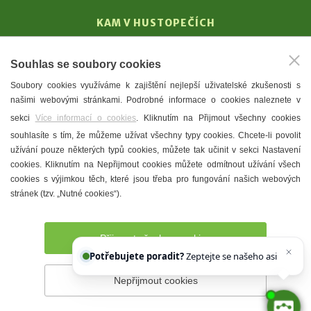
KAM V HUSTOPEČÍCH
Vinařství
Souhlas se soubory cookies
T. G. Masaryk
Soubory cookies využíváme k zajištění nejlepší uživatelské zkušenosti s
Mandloně
našimi webovými stránkami. Podrobné informace o cookies naleznete v
Ubytování
sekci
Více informací o cookies
. Kliknutím na Přijmout všechny cookies
Restaurace
souhlasíte s tím, že můžeme užívat všechny typy cookies. Chcete-li povolit
užívání pouze některých typů cookies, můžete tak učinit v sekci Nastavení
Městské muzeum a galerie
cookies. Kliknutím na Nepřijmout cookies můžete odmítnout užívání všech
Denní meníčka
cookies s výjimkou těch, které jsou třeba pro fungování našich webových
stránek (tzv. „Nutné cookies“).
Mapa města
Přijmout všechny cookies
Potřebujete poradit?
Zeptejte se našeho asistenta
Chettyho
.
Nepřijmout cookies
Prohlášení o přístupnosti
Správce webu
2026 © Město
Hustopeče