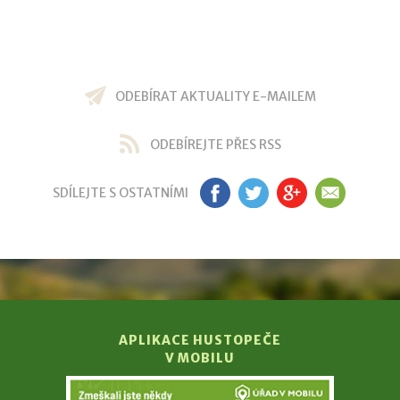
ODEBÍRAT AKTUALITY E-MAILEM
ODEBÍREJTE PŘES RSS
SDÍLEJTE S OSTATNÍMI
FB
TW
GP
EM
APLIKACE HUSTOPEČE
V MOBILU