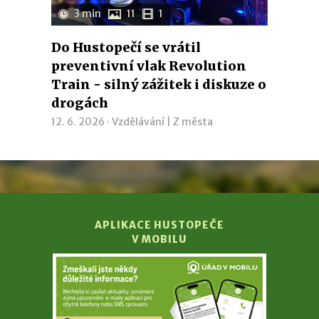
3 min
11
1
Do Hustopečí se vrátil
preventivní vlak Revolution
Train - silný zážitek i diskuze o
drogách
12. 6. 2026 ·
Vzdělávání
|
Z města
APLIKACE HUSTOPEČE
V MOBILU