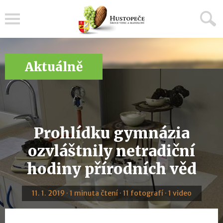
Menu
Aktuálně
Prohlídku gymnázia
ozvláštnily netradiční
hodiny přírodních věd
11. 1. 2019 · 1 minuta čtení · 11 fotografí · 1 video