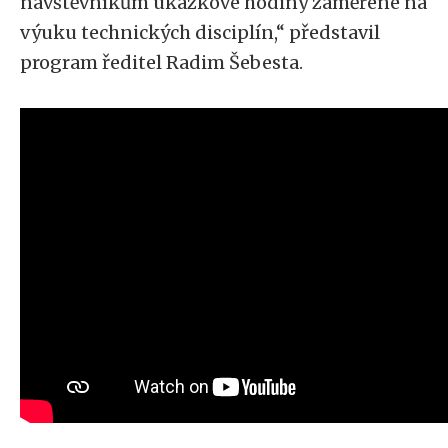
návštěvníkům ukázkové hodiny zaměřené na
výuku technických disciplín,“ představil
program ředitel Radim Šebesta.