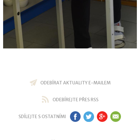
ODEBÍRAT AKTUALITY E-MAILEM
ODEBÍREJTE PŘES RSS
SDÍLEJTE S OSTATNÍMI
FB
TW
GP
EM