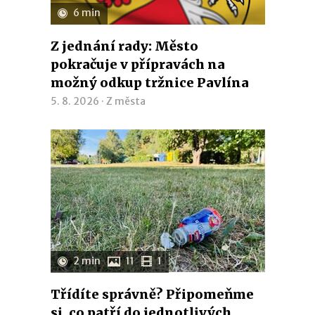
6 min
Z jednání rady: Město
pokračuje v přípravách na
možný odkup tržnice Pavlína
5. 8. 2026 ·
Z města
2 min
11
1
Třídíte správně? Připomeňme
si, co patří do jednotlivých