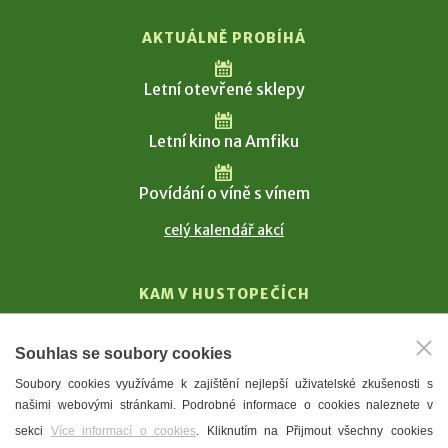
AKTUÁLNĚ PROBÍHÁ
Letní otevřené sklepy
Letní kino na Amfiku
Povídání o víně s vínem
celý kalendář akcí
KAM V HUSTOPEČÍCH
Vinařství
Souhlas se soubory cookies
T. G. Masaryk
Soubory cookies využíváme k zajištění nejlepší uživatelské zkušenosti s
Mandloně
našimi webovými stránkami. Podrobné informace o cookies naleznete v
Ubytování
sekci
Více informací o cookies
. Kliknutím na Přijmout všechny cookies