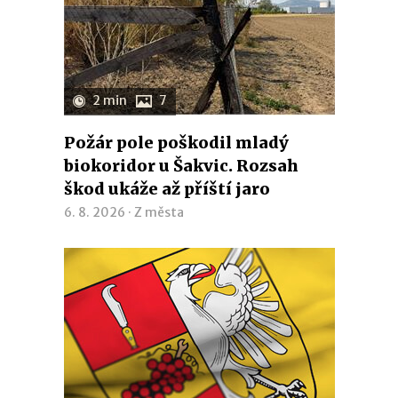
2 min
7
Požár pole poškodil mladý
biokoridor u Šakvic. Rozsah
škod ukáže až příští jaro
6. 8. 2026 ·
Z města