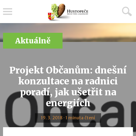
Menu
Aktuálně
Projekt Občanům: dnešní
konzultace na radnici
poradí, jak ušetřit na
energiích
19. 3. 2018 · 1 minuta čtení