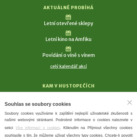
AKTUÁLNĚ PROBÍHÁ
Letní otevřené sklepy
Letní kino na Amfiku
Povídání o víně s vínem
celý kalendář akcí
KAM V HUSTOPEČÍCH
Vinařství
Souhlas se soubory cookies
T. G. Masaryk
Soubory cookies využíváme k zajištění nejlepší uživatelské zkušenosti s
Mandloně
našimi webovými stránkami. Podrobné informace o cookies naleznete v
Ubytování
sekci
Více informací o cookies
. Kliknutím na Přijmout všechny cookies
Restaurace
souhlasíte s tím, že můžeme užívat všechny typy cookies. Chcete-li povolit