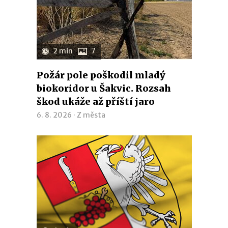
2 min
7
Požár pole poškodil mladý
biokoridor u Šakvic. Rozsah
škod ukáže až příští jaro
6. 8. 2026 ·
Z města