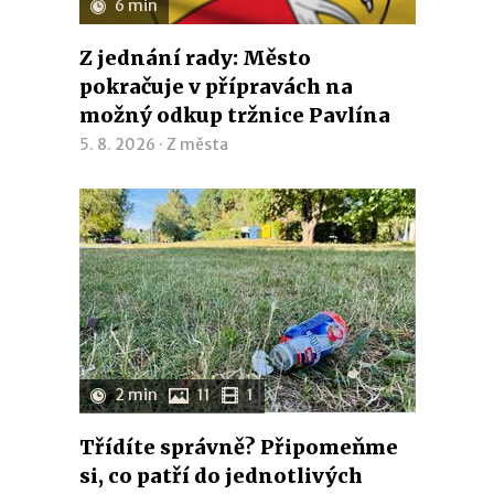
6 min
Z jednání rady: Město
pokračuje v přípravách na
možný odkup tržnice Pavlína
5. 8. 2026 ·
Z města
2 min
11
1
Třídíte správně? Připomeňme
si, co patří do jednotlivých