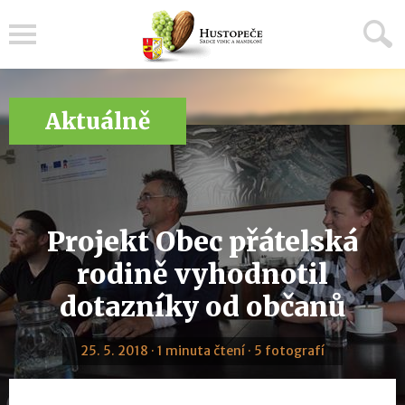
Menu
Aktuálně
Projekt Obec přátelská
rodině vyhodnotil
dotazníky od občanů
25. 5. 2018 · 1 minuta čtení · 5 fotografí