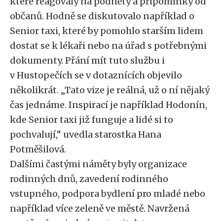
které reagovaly na podněty a připomínky od
občanů. Hodně se diskutovalo například o
Senior taxi, které by pomohlo starším lidem
dostat se k lékaři nebo na úřad s potřebnými
dokumenty. Přání mít tuto službu i
v Hustopečích se v dotaznících objevilo
několikrát. „Tato vize je reálná, už o ní nějaký
čas jednáme. Inspirací je například Hodonín,
kde Senior taxi již funguje a lidé si to
pochvalují,“ uvedla starostka Hana
Potměšilová.
Dalšími častými náměty byly organizace
rodinných dnů, zavedení rodinného
vstupného, podpora bydlení pro mladé nebo
například více zeleně ve městě. Navržená