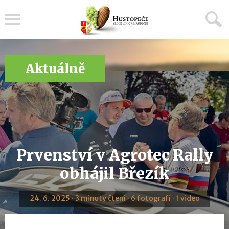
Menu
Aktuálně
Prvenství v Agrotec Rally
obhájil Březík
24. 6. 2025 · 3 minuty čtení · 6 fotografí · 1 video