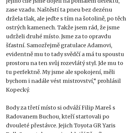
jejího cíle jsme dojeli na pomalém defektu,
zase vzadu. Naštěstí ta pneu bez dezénu
držela tlak, ale jeďte s tím na šotolině, po těch
ostrých kamenech. Takže jsem rád, že jsme
udrželi druhé místo. Jsme za to opravdu
šťastní. Samozřejmě gratulace Adamovi,
evidentně mu to tady svědčí a má tu spoustu
prostoru na ten svůj rozevlátý styl. Jde mu to
tu perfektně. My jsme ale spokojení, měli
bychom i nadále vést mistrovství,“ prohlásil
Kopecký.
Body za třetí místo si odváží Filip Mareš s
Radovanem Buchou, kteří startovali po
dvouleté přestávce. Jejich Toyota GR Yaris