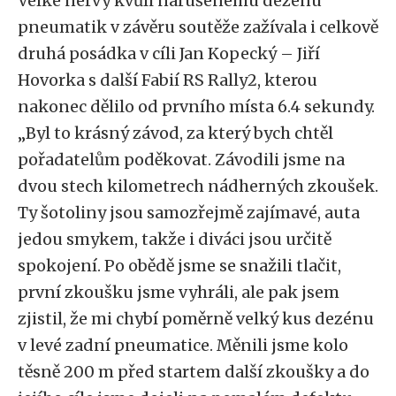
Velké nervy kvůli narušenému dezénu
pneumatik v závěru soutěže zažívala i celkově
druhá posádka v cíli Jan Kopecký – Jiří
Hovorka s další Fabií RS Rally2, kterou
nakonec dělilo od prvního místa 6.4 sekundy.
„Byl to krásný závod, za který bych chtěl
pořadatelům poděkovat. Závodili jsme na
dvou stech kilometrech nádherných zkoušek.
Ty šotoliny jsou samozřejmě zajímavé, auta
jedou smykem, takže i diváci jsou určitě
spokojení. Po obědě jsme se snažili tlačit,
první zkoušku jsme vyhráli, ale pak jsem
zjistil, že mi chybí poměrně velký kus dezénu
v levé zadní pneumatice. Měnili jsme kolo
těsně 200 m před startem další zkoušky a do