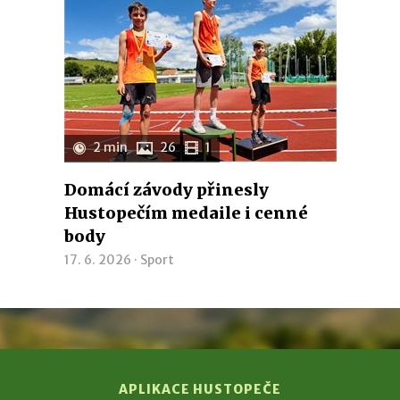
2 min
26
1
Domácí závody přinesly
Hustopečím medaile i cenné
body
17. 6. 2026 ·
Sport
APLIKACE HUSTOPEČE