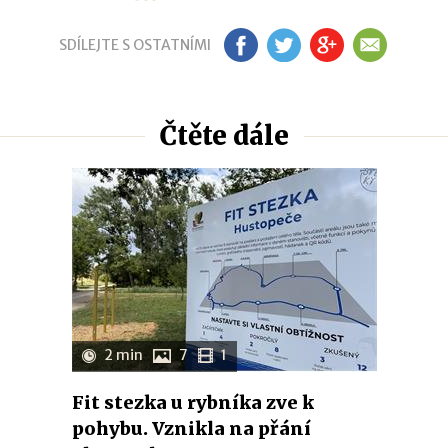
SDÍLEJTE S OSTATNÍMI
FB
TW
GP
EM
Čtěte dále
2 min
7
1
Fit stezka u rybníka zve k
pohybu. Vznikla na přání