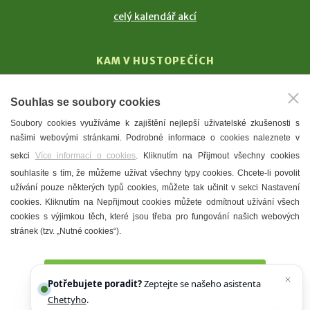
celý kalendář akcí
KAM V HUSTOPEČÍCH
Vinařství
Souhlas se soubory cookies
T. G. Masaryk
Soubory cookies využíváme k zajištění nejlepší uživatelské zkušenosti s
Mandloně
našimi webovými stránkami. Podrobné informace o cookies naleznete v
Ubytování
sekci
Více informací o cookies
. Kliknutím na Přijmout všechny cookies
Restaurace
souhlasíte s tím, že můžeme užívat všechny typy cookies. Chcete-li povolit
užívání pouze některých typů cookies, můžete tak učinit v sekci Nastavení
Městské muzeum a galerie
cookies. Kliknutím na Nepřijmout cookies můžete odmítnout užívání všech
Denní meníčka
cookies s výjimkou těch, které jsou třeba pro fungování našich webových
stránek (tzv. „Nutné cookies“).
Mapa města
Přijmout všechny cookies
Potřebujete poradit?
Zeptejte se našeho asistenta
Chettyho
.