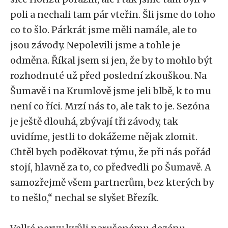
poli a nechali tam pár vteřin. Šli jsme do toho
co to šlo. Párkrát jsme měli namále, ale to
jsou závody. Nepolevili jsme a tohle je
odměna. Říkal jsem si jen, že by to mohlo být
rozhodnuté už před poslední zkouškou. Na
Šumavě i na Krumlově jsme jeli blbě, k to mu
není co říci. Mrzí nás to, ale tak to je. Sezóna
je ještě dlouhá, zbývají tři závody, tak
uvidíme, jestli to dokážeme nějak zlomit.
Chtěl bych poděkovat týmu, že při nás pořád
stojí, hlavně za to, co předvedli po Šumavě. A
samozřejmě všem partnerům, bez kterých by
to nešlo,“ nechal se slyšet Březík.