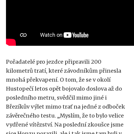
Pořadatelé pro jezdce připravili 200
kilometrů tratí, které závodníkům přinesla
mnohá překvapení. O tom, že se v okolí
Hustopečí letos opět bojovalo doslova až do
posledního metru, svědčil mimo jiné i
Březíkův výlet mimo trať na jedné z odboček
závěrečného testu. „Myslím, že to bylo velice
vydřené vítězství. Na poslední zkoušce jsme
sice Honzu porazili, ale i tak jsme tam byli v