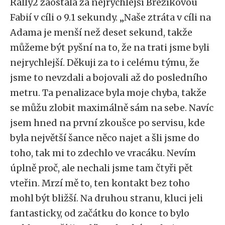
Rally2 zaostala za nejrychlejší Březíkovou
Fabií v cíli o 9.1 sekundy. „Naše ztráta v cíli na
Adama je menší než deset sekund, takže
můžeme být pyšní na to, že na trati jsme byli
nejrychlejší. Děkuji za to i celému týmu, že
jsme to nevzdali a bojovali až do posledního
metru. Ta penalizace byla moje chyba, takže
se můžu zlobit maximálně sám na sebe. Navíc
jsem hned na první zkoušce po servisu, kde
byla největší šance něco najet a šli jsme do
toho, tak mi to zdechlo ve vracáku. Nevím
úplně proč, ale nechali jsme tam čtyři pět
vteřin. Mrzí mě to, ten kontakt bez toho
mohl být bližší. Na druhou stranu, kluci jeli
fantasticky, od začátku do konce to bylo