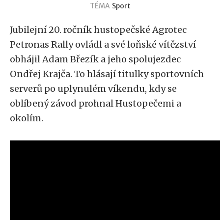
TÉMA
Sport
Jubilejní 20. ročník hustopečské Agrotec
Petronas Rally ovládl a své loňské vítězství
obhájil Adam Březík a jeho spolujezdec
Ondřej Krajča. To hlásají titulky sportovních
serverů po uplynulém víkendu, kdy se
oblíbený závod prohnal Hustopečemi a
okolím.