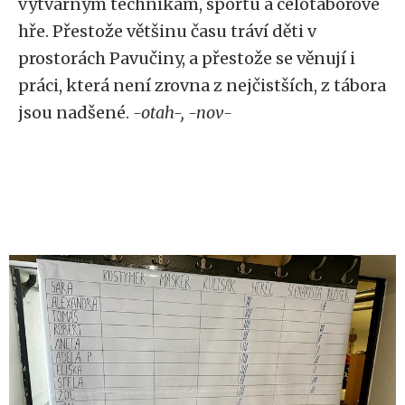
výtvarným technikám, sportu a celotáborové
hře. Přestože většinu času tráví děti v
prostorách Pavučiny, a přestože se věnují i
práci, která není zrovna z nejčistších, z tábora
jsou nadšené.
-otah-, -nov-