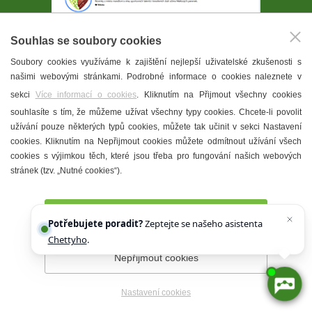
Souhlas se soubory cookies
Facebook
Soubory cookies využíváme k zajištění nejlepší uživatelské zkušenosti s
našimi webovými stránkami. Podrobné informace o cookies naleznete v
RYCHLÉ ODKAZY
sekci
Více informací o cookies
. Kliknutím na Přijmout všechny cookies
Portál občana
souhlasíte s tím, že můžeme užívat všechny typy cookies. Chcete-li povolit
užívání pouze některých typů cookies, můžete tak učinit v sekci Nastavení
Úřední deska
cookies. Kliknutím na Nepřijmout cookies můžete odmítnout užívání všech
Kontaktní spojení
cookies s výjimkou těch, které jsou třeba pro fungování našich webových
stránek (tzv. „Nutné cookies“).
Ceník služeb města
Volná místa
Přijmout všechny cookies
Potřebujete poradit?
Zeptejte se našeho asistenta
Stánkový prodej
Chettyho
.
Volby 2026
Nepřijmout cookies
Nastavení cookies
AKTUÁLNĚ PROBÍHÁ