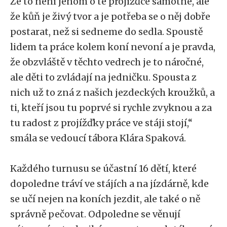
Že to není jenom o té projížďce samotné, ale
že kůň je živý tvor a je potřeba se o něj dobře
postarat, než si sedneme do sedla. Spoustě
lidem ta práce kolem koní nevoní a je pravda,
že obzvláště v těchto vedrech je to náročné,
ale děti to zvládají na jedničku. Spousta z
nich už to zná z našich jezdeckých kroužků, a
ti, kteří jsou tu poprvé si rychle zvyknou a za
tu radost z projížďky práce ve stáji stojí,“
smála se vedoucí tábora Klára Spaková.
Každého turnusu se účastní 16 dětí, které
dopoledne tráví ve stájích a na jízdárně, kde
se učí nejen na koních jezdit, ale také o ně
správně pečovat. Odpoledne se věnují