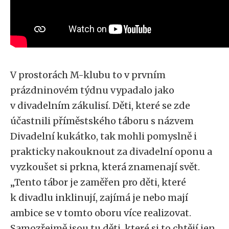
V prostorách M-klubu to v prvním
prázdninovém týdnu vypadalo jako
v divadelním zákulisí. Děti, které se zde
účastnili příměstského táboru s názvem
Divadelní kukátko, tak mohli pomyslně i
prakticky nakouknout za divadelní oponu a
vyzkoušet si prkna, která znamenají svět.
„Tento tábor je zaměřen pro děti, které
k divadlu inklinují, zajímá je nebo mají
ambice se v tomto oboru více realizovat.
Samozřejmě jsou tu děti, které si to chtějí jen