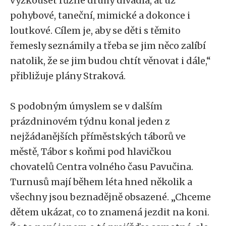
vyzkoušet různé druhy divadla, ať už
pohybové, taneční, mimické a dokonce i
loutkové. Cílem je, aby se děti s těmito
řemesly seznámily a třeba se jim něco zalíbí
natolik, že se jim budou chtít věnovat i dále,“
přibližuje plány Straková.
S podobným úmyslem se v dalším
prázdninovém týdnu konal jeden z
nejžádanějších příměstských táborů ve
městě, Tábor s koňmi pod hlavičkou
chovatelů Centra volného času Pavučina.
Turnusů mají během léta hned několik a
všechny jsou beznadějně obsazené. „Chceme
dětem ukázat, co to znamená jezdit na koni.