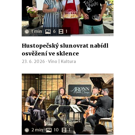
1 min
6
1
Hustopečský slunovrat nabídl
osvěžení ve sklence
23. 6. 2026 ·
Víno
|
Kultura
2 min
10
1