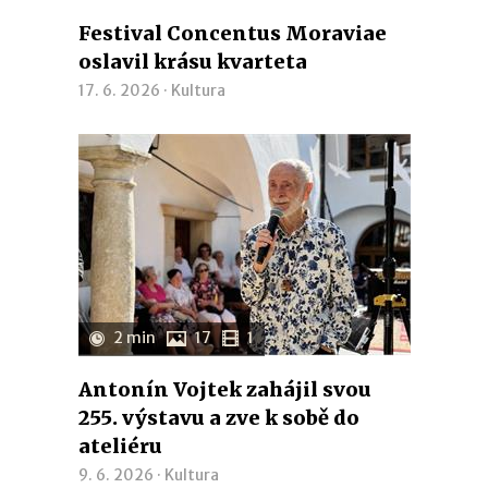
Festival Concentus Moraviae
oslavil krásu kvarteta
17. 6. 2026 ·
Kultura
2 min
17
1
Antonín Vojtek zahájil svou
255. výstavu a zve k sobě do
ateliéru
9. 6. 2026 ·
Kultura