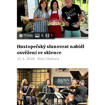
1 min
6
1
Hustopečský slunovrat nabídl
osvěžení ve sklence
23. 6. 2026 ·
Víno
|
Kultura