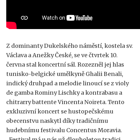
Z dominanty Dukelského náměstí, kostela sv.
Václava a Anežky České, se ve čtvrtek 10.
června stal koncertní sál. Rozezněl jej hlas
tunisko-belgické umělkyně Ghalii Benali,
indický druhpad a melodie linoucí se z violy
de gamba Rominy Lischky a kontrabasu a
chitrarry battente Vincenta Noireta. Tento
exkluzivní koncert se hustopečskému
obecenstvu naskytl díky tradičnímu
hudebnímu festivalu Concentus Moravia.
„Festival má u nás už dlouholetou tradici,