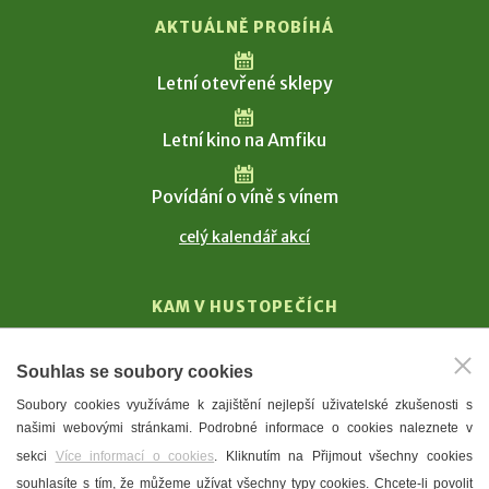
AKTUÁLNĚ PROBÍHÁ
Letní otevřené sklepy
Letní kino na Amfiku
Povídání o víně s vínem
celý kalendář akcí
KAM V HUSTOPEČÍCH
Vinařství
Souhlas se soubory cookies
T. G. Masaryk
Soubory cookies využíváme k zajištění nejlepší uživatelské zkušenosti s
Mandloně
našimi webovými stránkami. Podrobné informace o cookies naleznete v
Ubytování
sekci
Více informací o cookies
. Kliknutím na Přijmout všechny cookies
Restaurace
souhlasíte s tím, že můžeme užívat všechny typy cookies. Chcete-li povolit