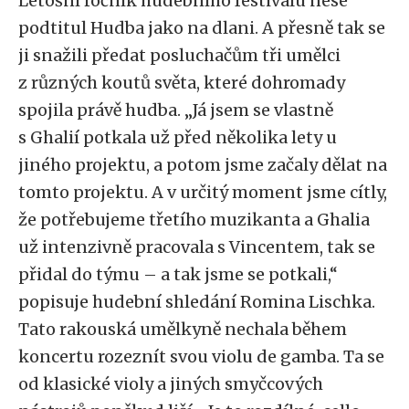
Letošní ročník hudebního festivalu nese
podtitul Hudba jako na dlani. A přesně tak se
ji snažili předat posluchačům tři umělci
z různých koutů světa, které dohromady
spojila právě hudba. „Já jsem se vlastně
s Ghalií potkala už před několika lety u
jiného projektu, a potom jsme začaly dělat na
tomto projektu. A v určitý moment jsme cítly,
že potřebujeme třetího muzikanta a Ghalia
už intenzivně pracovala s Vincentem, tak se
přidal do týmu – a tak jsme se potkali,“
popisuje hudební shledání Romina Lischka.
Tato rakouská umělkyně nechala během
koncertu rozeznít svou violu de gamba. Ta se
od klasické violy a jiných smyčcových