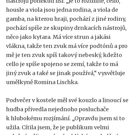
nástrojů poněkud liší. „Je to rozdílné, cello,
housle a viola jsou jedna rodina, a viola de
gamba, na kterou hraji, pochází z jiné rodiny,
pochází spíše ze skupiny drnkacích nástrojů,
něco jako kytara. Má více strun a jakási
vlákna, takže ten zvuk má více podtónů a pro
mě je ten zvuk spíš takový nebeský, kdežto
cello je spíše spojeno se zemí, takže to má
jiný zvuk a také se jinak používá,“ vysvětluje
umělkyně Romina Lischka.
Podvečer v kostele měl své kouzlo a linoucí se
hudba přivedla nejednoho posluchače
k hlubokému rozjímání. „Opravdu jsem si to
užila. Cítila jsem, že je publikum velmi