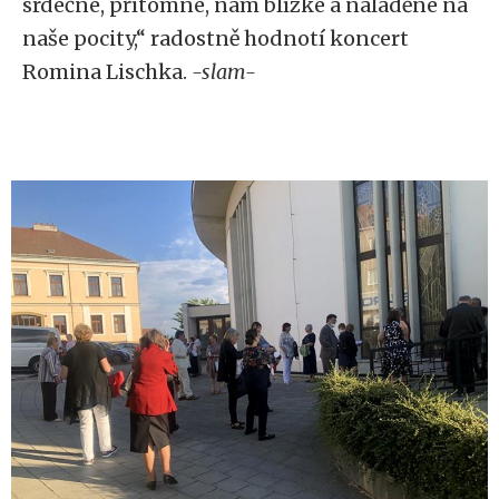
srdečné, přítomné, nám blízké a naladěné na
naše pocity,“ radostně hodnotí koncert
Romina Lischka.
-slam-