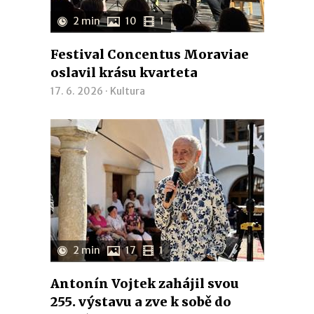
2 min
10
1
Festival Concentus Moraviae
oslavil krásu kvarteta
17. 6. 2026 ·
Kultura
2 min
17
1
Antonín Vojtek zahájil svou
255. výstavu a zve k sobě do