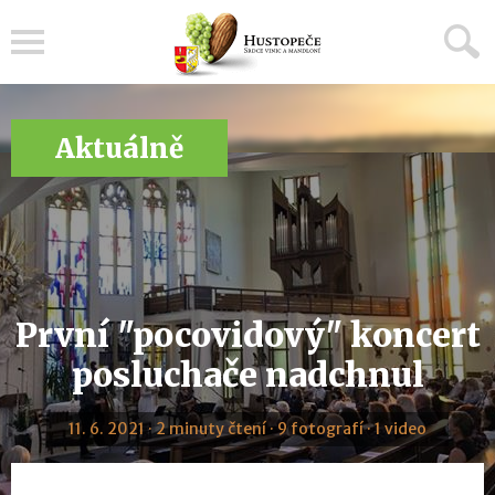
Menu
Aktuálně
První "pocovidový" koncert
posluchače nadchnul
11. 6. 2021 · 2 minuty čtení · 9 fotografí · 1 video