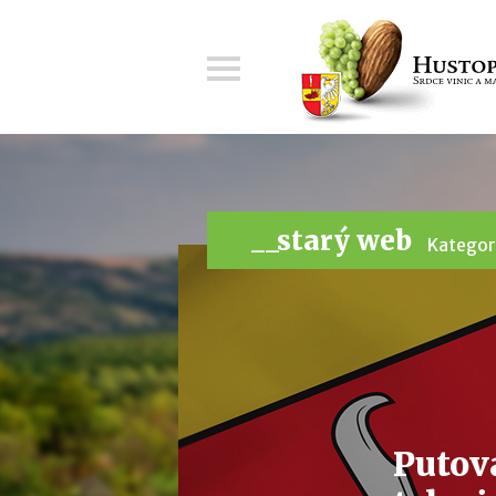
Menu
__starý web
Kategor
Putov