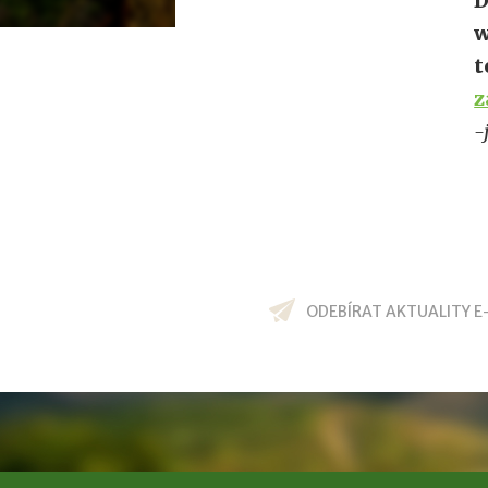
D
w
t
z
-
ODEBÍRAT AKTUALITY E