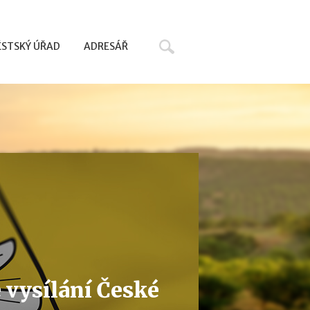
Hledat
STSKÝ ÚŘAD
ADRESÁŘ
 vysílání České