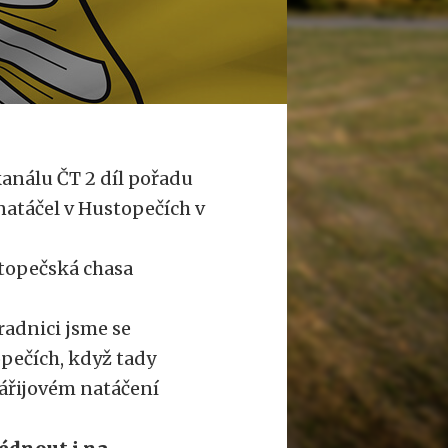
kanálu ČT 2 díl pořadu
atáčel v Hustopečích v
stopečská chasa
radnici jsme se
opečích, když tady
ářijovém natáčení