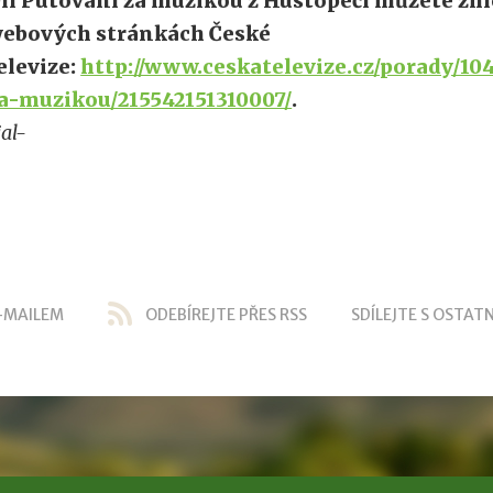
íl Putování za muzikou z Hustopečí můžete zhl
ebových stránkách České
elevize:
http://www.ceskatelevize.cz/porady/1
a-muzikou/215542151310007/
.
jal-
-MAILEM
ODEBÍREJTE PŘES RSS
SDÍLEJTE S OSTATN