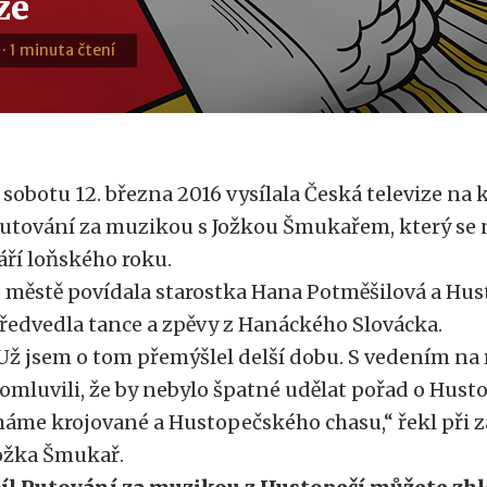
ze
 · 1 minuta čtení
 sobotu 12. března 2016 vysílala Česká televize na 
utování za muzikou s Jožkou Šmukařem, který se n
áří loňského roku.
 městě povídala starostka Hana Potměšilová a Hu
ředvedla tance a zpěvy z Hanáckého Slovácka.
Už jsem o tom přemýšlel delší dobu. S vedením na 
omluvili, že by nebylo špatné udělat pořad o Hust
áme krojované a Hustopečského chasu,“ řekl při z
ožka Šmukař.