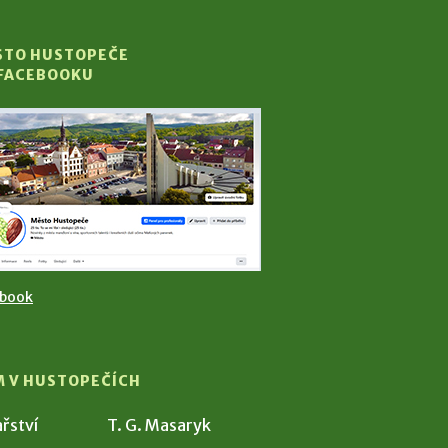
STO HUSTOPEČE
 FACEBOOKU
ebook
M V HUSTOPEČÍCH
ařství
T. G. Masaryk