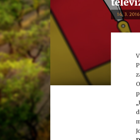
televi
14. 3. 2016
V
P
z
O
p
„
d
m
J