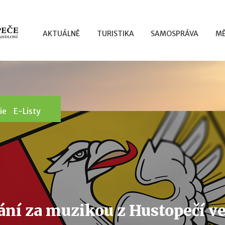
AKTUÁLNĚ
TURISTIKA
SAMOSPRÁVA
MĚ
ie
E-Listy
ání za muzikou z Hustopečí ve