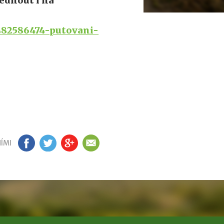
édnout i na
0482586474-putovani-
ÍMI
FB
TW
GP
EM