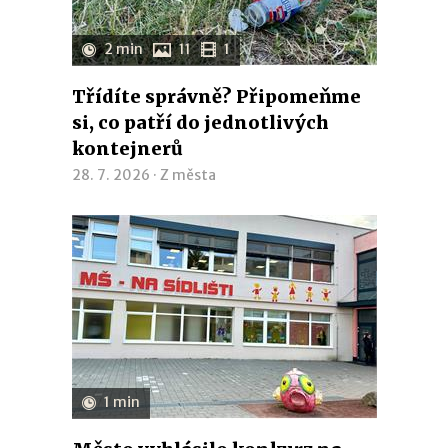
2 min
11
1
Třídíte správně? Připomeňme
si, co patří do jednotlivých
kontejnerů
28. 7. 2026 ·
Z města
1 min