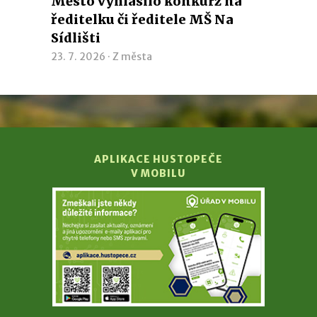
Město vyhlásilo konkurz na
ředitelku či ředitele MŠ Na
Sídlišti
23. 7. 2026 ·
Z města
APLIKACE HUSTOPEČE
V MOBILU