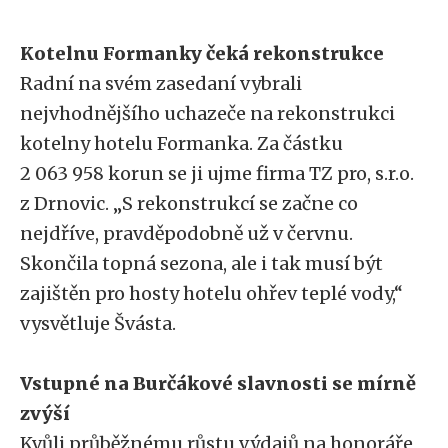
Kotelnu Formanky čeká rekonstrukce
Radní na svém zasedaní vybrali
nejvhodnějšího uchazeče na rekonstrukci
kotelny hotelu Formanka. Za částku
2 063 958 korun se ji ujme firma TZ pro, s.r.o.
z Drnovic. „S rekonstrukcí se začne co
nejdříve, pravděpodobně už v červnu.
Skončila topná sezona, ale i tak musí být
zajištěn pro hosty hotelu ohřev teplé vody,“
vysvětluje Švásta.
Vstupné na Burčákové slavnosti se mírně
zvýší
Kvůli průběžnému růstu výdajů na honoráře,