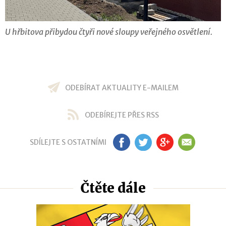
U hřbitova přibydou čtyři nové sloupy veřejného osvětlení.
ODEBÍRAT AKTUALITY E-MAILEM
ODEBÍREJTE PŘES RSS
SDÍLEJTE S OSTATNÍMI
FB
TW
GP
EM
Čtěte dále