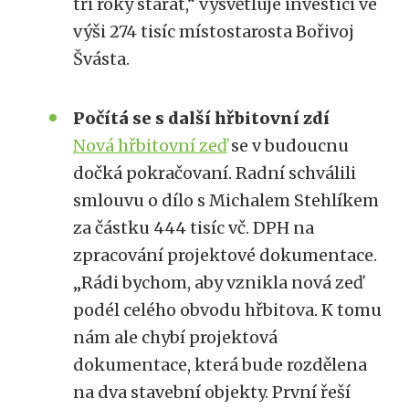
tři roky starat,“ vysvětluje investici ve
výši 274 tisíc místostarosta Bořivoj
Švásta.
Počítá se s další hřbitovní zdí
Nová hřbitovní zeď
se v budoucnu
dočká pokračovaní. Radní schválili
smlouvu o dílo s Michalem Stehlíkem
za částku 444 tisíc vč. DPH na
zpracování projektové dokumentace.
„Rádi bychom, aby vznikla nová zeď
podél celého obvodu hřbitova. K tomu
nám ale chybí projektová
dokumentace, která bude rozdělena
na dva stavební objekty. První řeší