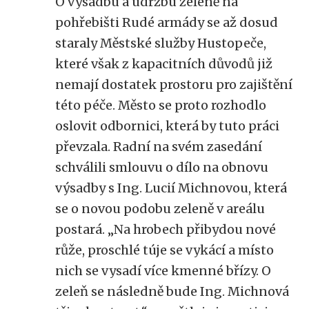
O výsadbu a údržbu zeleně na
pohřebišti Rudé armády se až dosud
staraly Městské služby Hustopeče,
které však z kapacitních důvodů již
nemají dostatek prostoru pro zajištění
této péče. Město se proto rozhodlo
oslovit odbornici, která by tuto práci
převzala. Radní na svém zasedání
schválili smlouvu o dílo na obnovu
výsadby s Ing. Lucií Michnovou, která
se o novou podobu zeleně v areálu
postará. „Na hrobech přibydou nové
růže, proschlé túje se vykácí a místo
nich se vysadí více kmenné břízy. O
zeleň se následně bude Ing. Michnová