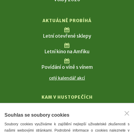
AKTUÁLNĚ PROBÍHÁ
Letní otevřené sklepy
Letní kino na Amfiku
Povídání o víně s vínem
celý kalendář akcí
KAM V HUSTOPEČÍCH
Vinařství
Souhlas se soubory cookies
T. G. Masaryk
Soubory cookies využíváme k zajištění nejlepší uživatelské zkušenosti s
Mandloně
našimi webovými stránkami. Podrobné informace o cookies naleznete v