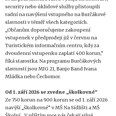
security nebo úklidové služby přistoupili
radní na navýšení vstupného na Burčákové
slavnosti v téměř všech kategoriích.
„Občanům doporučujeme zakoupení
vstupenek v předprodeji již v červnu na
Turistickém informačním centru, kdy za
dvoudenní vstupenku zaplatí 400 korun,“
říká starostka. Na programu Burčákových
slavností jsou MIG 21, Banjo Band Ivana
Mládka nebo Čechomor.
Od 1. září 2026 se zvedne „školkovné“
Ze 750 korun na 900 korun se od 1. září 2026
navýší „školkovné“ v MŠ Na Sídlišti a MŠ
Školní. „V příštím roce nás čekají silné