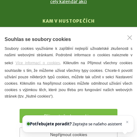
celý kalendář akcí
KAM V HUSTOPEČÍCH
Vinařství
Souhlas se soubory cookies
T. G. Masaryk
Soubory cookies využíváme k zajištění nejlepší uživatelské zkušenosti s
Mandloně
našimi webovými stránkami. Podrobné informace o cookies naleznete v
Ubytování
sekci
Více informací o cookies
. Kliknutím na Přijmout všechny cookies
Restaurace
souhlasíte s tím, že můžeme užívat všechny typy cookies. Chcete-li povolit
užívání pouze některých typů cookies, můžete tak učinit v sekci Nastavení
Městské muzeum a galerie
cookies. Kliknutím na Nepřijmout cookies můžete odmítnout užívání všech
Denní meníčka
cookies s výjimkou těch, které jsou třeba pro fungování našich webových
stránek (tzv. „Nutné cookies“).
Mapa města
Přijmout všechny cookies
Potřebujete poradit?
Zeptejte se našeho asistenta
Chettyho
.
Nepřijmout cookies
Prohlášení o přístupnosti
Správce webu
2026 © Město