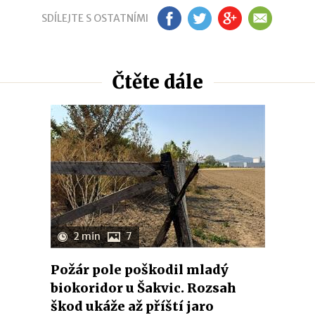
SDÍLEJTE S OSTATNÍMI
FB
TW
GP
EM
Čtěte dále
2 min
7
Požár pole poškodil mladý
biokoridor u Šakvic. Rozsah
škod ukáže až příští jaro