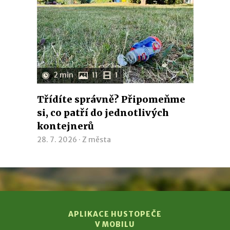
2 min
11
1
Třídíte správně? Připomeňme
si, co patří do jednotlivých
kontejnerů
28. 7. 2026 ·
Z města
APLIKACE HUSTOPEČE
V MOBILU