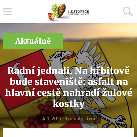
Menu
Aktuálně
Radní jednali. Na hřbitově
bude staveniště: asfalt na
hlavní cestě nahradí žulové
kostky
4. 1. 2017 · 3 minuty čtení