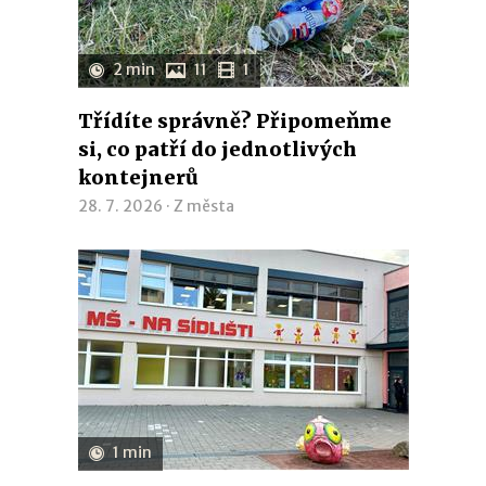
2 min
11
1
Třídíte správně? Připomeňme
si, co patří do jednotlivých
kontejnerů
28. 7. 2026 ·
Z města
1 min