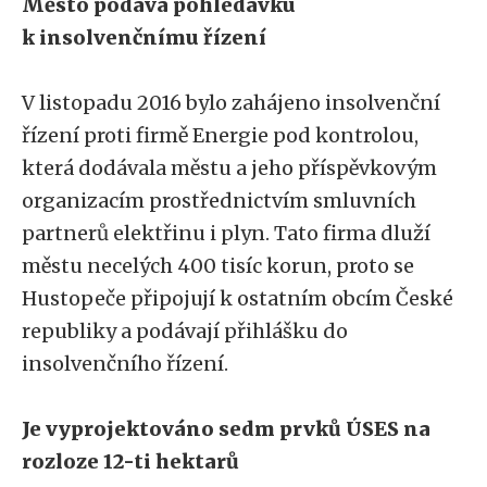
Město podává pohledávku
k insolvenčnímu řízení
V listopadu 2016 bylo zahájeno insolvenční
řízení proti firmě Energie pod kontrolou,
která dodávala městu a jeho příspěvkovým
organizacím prostřednictvím smluvních
partnerů elektřinu i plyn. Tato firma dluží
městu necelých 400 tisíc korun, proto se
Hustopeče připojují k ostatním obcím České
republiky a podávají přihlášku do
insolvenčního řízení.
Je vyprojektováno sedm prvků ÚSES na
rozloze 12-ti hektarů