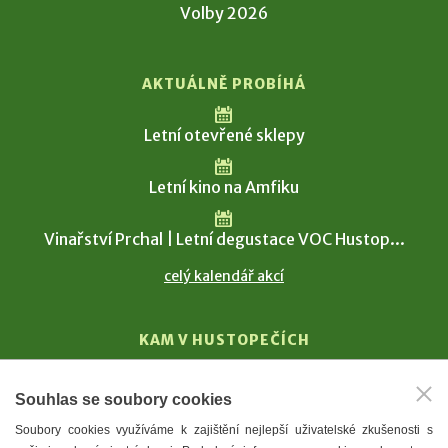
Volby 2026
AKTUÁLNĚ PROBÍHÁ
Letní otevřené sklepy
Letní kino na Amfiku
Vinařství Prchal | Letní degustace VOC Hustop...
celý kalendář akcí
KAM V HUSTOPEČÍCH
Vinařství
Souhlas se soubory cookies
T. G. Masaryk
Soubory cookies využíváme k zajištění nejlepší uživatelské zkušenosti s
Mandloně