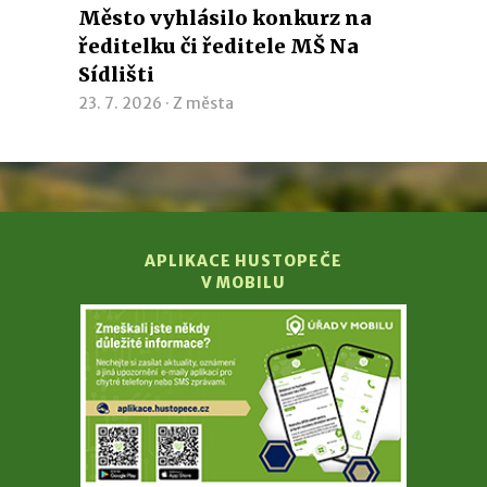
Město vyhlásilo konkurz na
ředitelku či ředitele MŠ Na
Sídlišti
23. 7. 2026 ·
Z města
APLIKACE HUSTOPEČE
V MOBILU