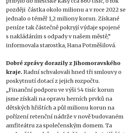
přibylo do městské kasy cca 860 tisíc, o rok
později částka okolo milionu a v roce 2022 se
jednalo o téměř 1,2 miliony korun. Získané
peníze tak částečně pokryjí výdaje spojené
s nakládáním s odpady v našem městě,“
informovala starostka, Hana Potměšilová.
Dobré zprávy dorazily z Jihomoravského
kraje.
Radní schvalovali hned tři smlouvy o
poskytnutí dotací z jejich rozpočtu.
„Finanční podporu ve výši 54 tisíc korun
jsme získali na opravu herních prvků na
dětských hřištích a půl milionu korun na
pořízení retenční nádrže v nově budovaném
amfiteátru za společenským domem. Ta