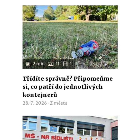
2 min
11
1
Třídíte správně? Připomeňme
si, co patří do jednotlivých
kontejnerů
28. 7. 2026 ·
Z města