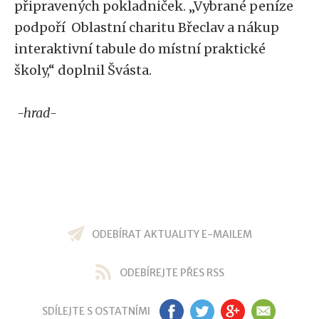
připravených pokladniček. „Vybrané peníze
podpoří Oblastní charitu Břeclav a nákup
interaktivní tabule do místní praktické
školy,“ doplnil Švásta.
-hrad-
ODEBÍRAT AKTUALITY E-MAILEM
ODEBÍREJTE PŘES RSS
SDÍLEJTE S OSTATNÍMI
FB
TW
GP
EM