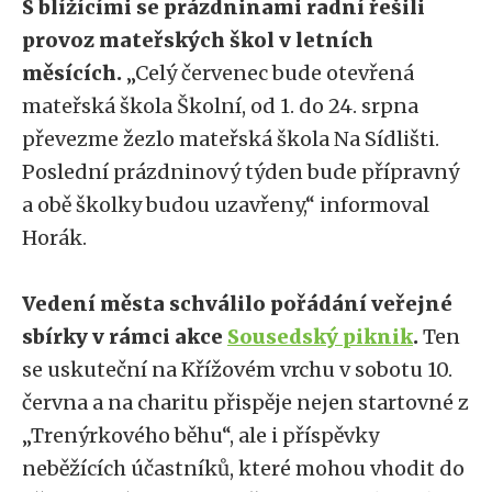
S blížícími se prázdninami radní řešili
provoz mateřských škol v letních
měsících.
„Celý červenec bude otevřená
mateřská škola Školní, od 1. do 24. srpna
převezme žezlo mateřská škola Na Sídlišti.
Poslední prázdninový týden bude přípravný
a obě školky budou uzavřeny,“ informoval
Horák.
Vedení města schválilo pořádání veřejné
sbírky v rámci akce
Sousedský piknik
.
Ten
se uskuteční na Křížovém vrchu v sobotu 10.
června a na charitu přispěje nejen startovné z
„Trenýrkového běhu“, ale i příspěvky
neběžících účastníků, které mohou vhodit do