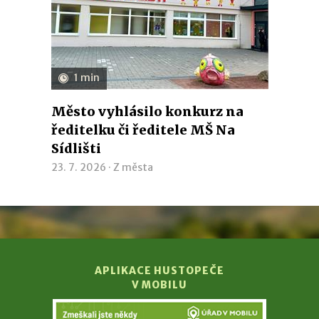
1 min
Město vyhlásilo konkurz na
ředitelku či ředitele MŠ Na
Sídlišti
23. 7. 2026 ·
Z města
APLIKACE HUSTOPEČE
V MOBILU