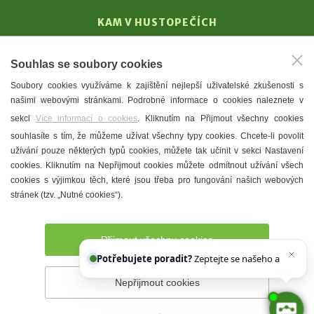
KAM V HUSTOPEČÍCH
Vinařství
Souhlas se soubory cookies
T. G. Masaryk
Soubory cookies využíváme k zajištění nejlepší uživatelské zkušenosti s
Mandloně
našimi webovými stránkami. Podrobné informace o cookies naleznete v
Ubytování
sekci
Více informací o cookies
. Kliknutím na Přijmout všechny cookies
Restaurace
souhlasíte s tím, že můžeme užívat všechny typy cookies. Chcete-li povolit
užívání pouze některých typů cookies, můžete tak učinit v sekci Nastavení
Městské muzeum a galerie
cookies. Kliknutím na Nepřijmout cookies můžete odmítnout užívání všech
Denní meníčka
cookies s výjimkou těch, které jsou třeba pro fungování našich webových
stránek (tzv. „Nutné cookies“).
Mapa města
Přijmout všechny cookies
Potřebujete poradit?
Zeptejte se našeho asistenta
Chettyho
.
Nepřijmout cookies
Prohlášení o přístupnosti
Správce webu
2026 © Město
Hustopeče