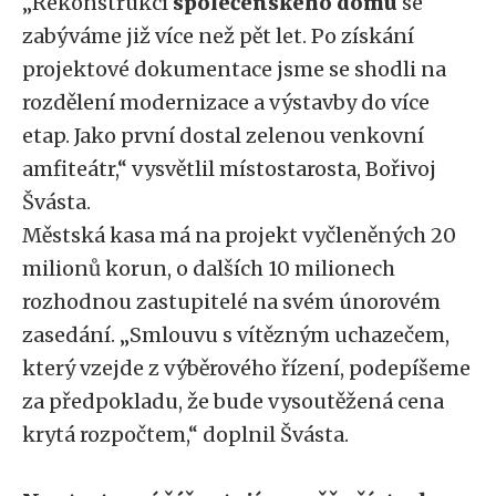
„Rekonstrukcí
společenského domu
se
zabýváme již více než pět let. Po získání
projektové dokumentace jsme se shodli na
rozdělení modernizace a výstavby do více
etap. Jako první dostal zelenou venkovní
amfiteátr,“ vysvětlil místostarosta, Bořivoj
Švásta.
Městská kasa má na projekt vyčleněných 20
milionů korun, o dalších 10 milionech
rozhodnou zastupitelé na svém únorovém
zasedání. „Smlouvu s vítězným uchazečem,
který vzejde z výběrového řízení, podepíšeme
za předpokladu, že bude vysoutěžená cena
krytá rozpočtem,“ doplnil Švásta.