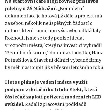
Na startovní čáře stojí rovněž přístavba
jídelny u ŽŠ Nádražní.
„Kompletní
dokumentace je hotová již déle a projekt má
za sebou několik neúspěšných žádostí o
dotace, které samotnou výstavbu odkládaly.
Rozhodli jsme se tedy peníze hledat
v rozpočtu města, který na investici vyhradil
13,5 milionů korun,“ doplnila starostka, Hana
Potměšilová. Stavební dělníci vybrané firmy
by měli nastoupit již v březnu letošního roku.
I letos plánuje vedení města využít
podporu z dotačního titulu Efekt, která
částečně zaplatí pořízení moderních LED
svítidel.
Zadali zpracování podkladů