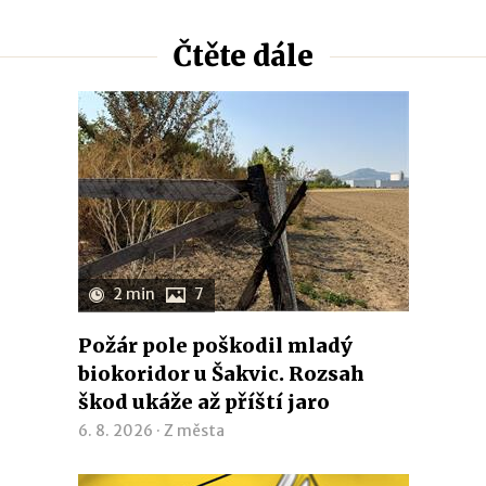
Čtěte dále
2 min
7
Požár pole poškodil mladý
biokoridor u Šakvic. Rozsah
škod ukáže až příští jaro
6. 8. 2026 ·
Z města