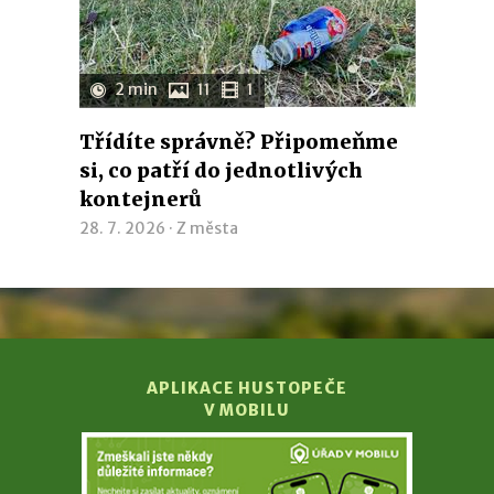
2 min
11
1
Třídíte správně? Připomeňme
si, co patří do jednotlivých
kontejnerů
28. 7. 2026 ·
Z města
APLIKACE HUSTOPEČE
V MOBILU