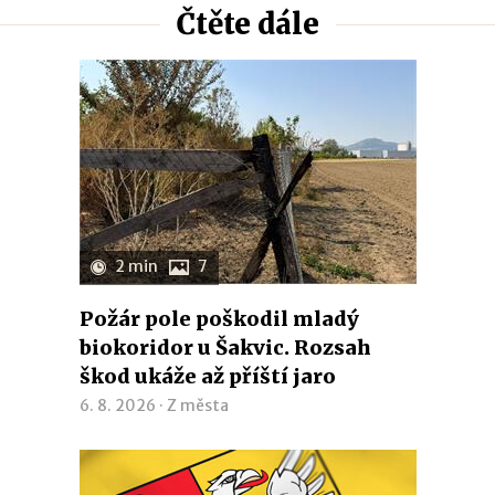
Čtěte dále
2 min
7
Požár pole poškodil mladý
biokoridor u Šakvic. Rozsah
škod ukáže až příští jaro
6. 8. 2026 ·
Z města