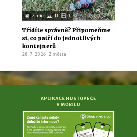
2 min
11
1
Třídíte správně? Připomeňme
si, co patří do jednotlivých
kontejnerů
28. 7. 2026 ·
Z města
APLIKACE HUSTOPEČE
V MOBILU