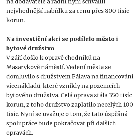
na dodavatele a radní nyní schválili
nejvhodnější nabídku za cenu přes 800 tisíc
korun.
Na investiční akci se podílelo město i
bytové družstvo
V září došlo k opravě chodníků na
Masarykově náměstí. Vedení města se
domluvilo s družstvem Pálava na financování
vícenákladů, které vznikly na pozemcích
bytového družstva. Celá oprava stála 350 tisíc
korun, z toho družstvo zaplatilo necelých 100
tisíc. Nyní se uvažuje o tom, že tato úspěšná
spolupráce bude pokračovat při dalších
opravách.