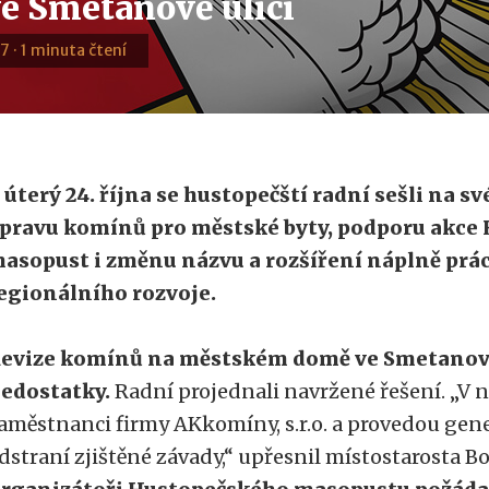
ve Smetanově ulici
7 · 1 minuta čtení
 úterý 24. října se hustopečští radní sešli na své
pravu komínů pro městské byty, podporu akce
asopust i změnu názvu a rozšíření náplně prá
egionálního rozvoje.
evize komínů na městském domě ve Smetanově 
edostatky.
Radní projednali navržené řešení. „V n
aměstnanci firmy AKkomíny, s.r.o. a provedou gene
dstraní zjištěné závady,“ upřesnil místostarosta Bo