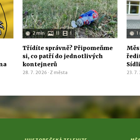
2 min
11
1
1
Třídíte správně? Připomeňme
Měst
si, co patří do jednotlivých
ředi
ína
kontejnerů
Sídl
28. 7. 2026 ·
Z města
23. 7.