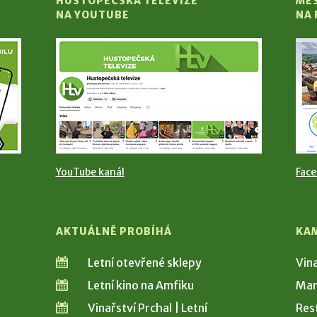
HUSTOPEČSKÁ TELEVIZE
MĚ
NA YOUTUBE
NA
YouTube kanál
Fac
AKTUÁLNĚ PROBÍHÁ
KA
Letní otevřené sklepy
Vin
Letní kino na Amfiku
Man
Vinařství Prchal | Letní
Res