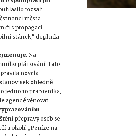
 o spolupráci při
uhlasilo rozsah
městnanci města
 či s propagací.
ilní stánek,“ doplnila
řejmenuje.
Na
mního plánování. Tato
upravila novela
 stanovisek ohledně
 o jednoho pracovníka,
de agendě věnovat.
 vypracováním
ištění přepravy osob se
í a okolí. „Peníze na