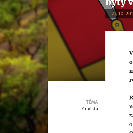
byty 
25. 10. 201
V
o
m
r
R
TÉMA
n
Z města
z
o