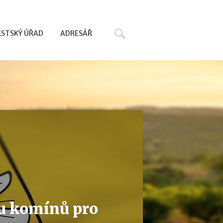
Hledat
STSKÝ ÚŘAD
ADRESÁŘ
vu komínů pro