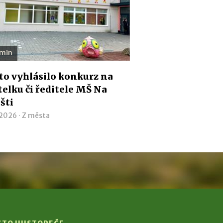
 min
o vyhlásilo konkurz na
telku či ředitele MŠ Na
išti
 2026 ·
Z města