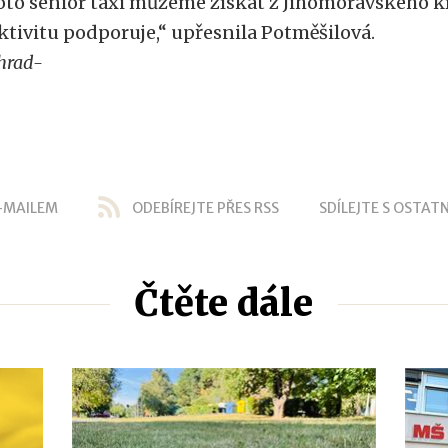
oto senior taxi můžeme získat z Jihomoravského k
ktivitu podporuje,“ upřesnila Potměšilová.
hrad-
-MAILEM
ODEBÍREJTE PŘES RSS
SDÍLEJTE S OSTATN
Čtěte dále