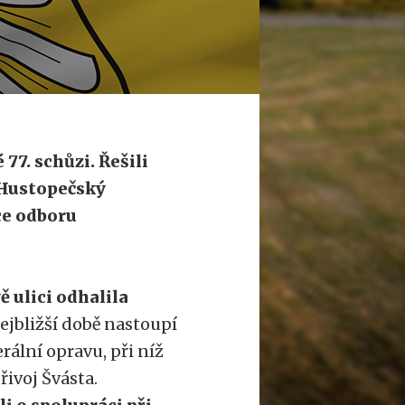
 77. schůzi. Řešili
 Hustopečský
ce odboru
ulici odhalila
ejbližší době nastoupí
rální opravu, při níž
řivoj Švásta.