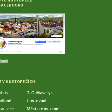
STO HUSTOPEČE
 FACEBOOKU
ebook
M V HUSTOPEČÍCH
ařství
T. G. Masaryk
dloně
Ubytování
taurace
Městské muzeum