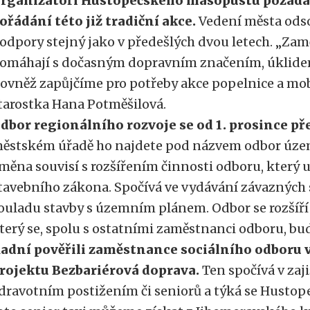
rganizátoři Hustopečského masopustu požádali
ořádání této již tradiční akce.
Vedení města odso
odpory stejný jako v předešlých dvou letech. „Za
omáhají s dočasným dopravním značením, úklidem
ovněž zapůjčíme pro potřeby akce popelnice a mob
tarostka Hana Potměšilová.
dbor regionálního rozvoje se od 1. prosince p
ěstském úřadě ho najdete pod názvem odbor úze
měna souvisí s rozšířením činnosti odboru, který 
tavebního zákona. Spočívá ve vydávání závazných
ouladu stavby s územním plánem. Odbor se rozšíří
terý se, spolu s ostatními zaměstnanci odboru, bu
adní pověřili zaměstnance sociálního odboru
rojektu Bezbariérová doprava.
Ten spočívá v zaj
dravotním postižením či seniorů a týká se Hustopeč