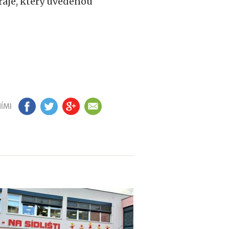
raje, který uvedenou
ÍMI
FB
TW
GP
EM