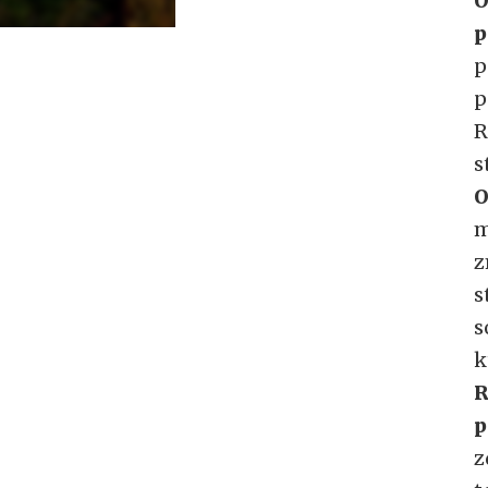
O
p
p
p
R
s
O
m
z
s
s
k
R
p
z