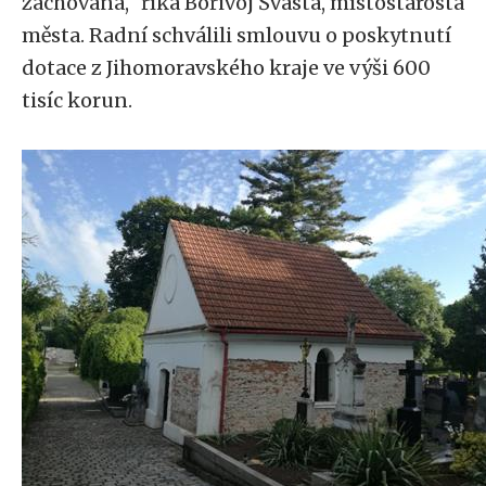
zachována,“ říká Bořivoj Švásta, místostarosta
města. Radní schválili smlouvu o poskytnutí
dotace z Jihomoravského kraje ve výši 600
tisíc korun.