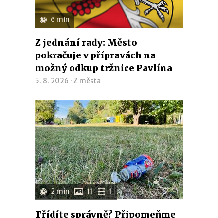
6 min
Z jednání rady: Město
pokračuje v přípravách na
možný odkup tržnice Pavlína
5. 8. 2026 ·
Z města
2 min
11
1
Třídíte správně? Připomeňme