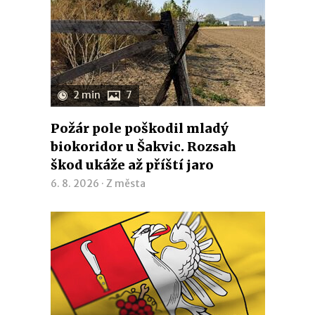
2 min
7
Požár pole poškodil mladý
biokoridor u Šakvic. Rozsah
škod ukáže až příští jaro
6. 8. 2026 ·
Z města