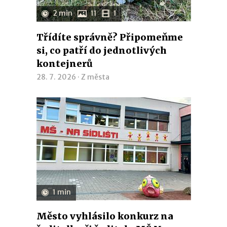
2 min
11
1
Třídíte správně? Připomeňme
si, co patří do jednotlivých
kontejnerů
28. 7. 2026 ·
Z města
1 min
Město vyhlásilo konkurz na