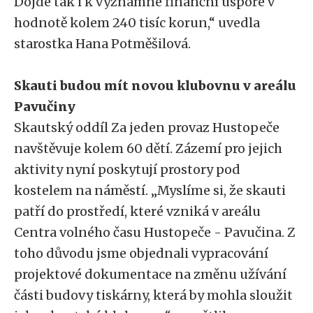
Dojde tak i k významné finanční úspoře v
hodnotě kolem 240 tisíc korun,“ uvedla
starostka Hana Potměšilová.
Skauti budou mít novou klubovnu v areálu
Pavučiny
Skautský oddíl Za jeden provaz Hustopeče
navštěvuje kolem 60 dětí. Zázemí pro jejich
aktivity nyní poskytují prostory pod
kostelem na náměstí. „Myslíme si, že skauti
patří do prostředí, které vzniká v areálu
Centra volného času Hustopeče - Pavučina. Z
toho důvodu jsme objednali vypracování
projektové dokumentace na změnu užívání
části budovy tiskárny, která by mohla sloužit