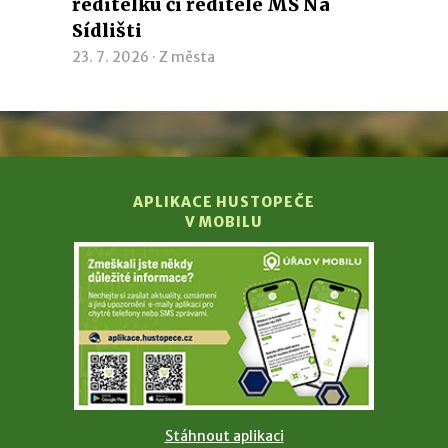
ředitelku či ředitele MŠ Na
Sídlišti
23. 7. 2026 ·
Z města
APLIKACE HUSTOPEČE
V MOBILU
Stáhnout aplikaci