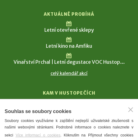
AKTUÁLNĚ PROBÍHÁ
Letní otevřené sklepy
Letní kino na Amfiku
Vinařství Prchal | Letní degustace VOC Hustop...
celý kalendář akcí
KAM V HUSTOPEČÍCH
Vinařství
Souhlas se soubory cookies
T. G. Masaryk
Soubory cookies využíváme k zajištění nejlepší uživatelské zkušenosti s
Mandloně
našimi webovými stránkami. Podrobné informace o cookies naleznete v
Ubytování
sekci
Více informací o cookies
. Kliknutím na Přijmout všechny cookies