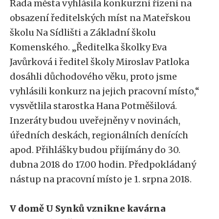
Rada města vyhlásila konkurzní řízení na
obsazení ředitelských míst na Mateřskou
školu Na Sídlišti a Základní školu
Komenského. „Ředitelka školky Eva
Javůrková i ředitel školy Miroslav Patloka
dosáhli důchodového věku, proto jsme
vyhlásili konkurz na jejich pracovní místo,“
vysvětlila starostka Hana Potměšilová.
Inzeráty budou uveřejněny v novinách,
úředních deskách, regionálních denících
apod. Přihlášky budou přijímány do 30.
dubna 2018 do 17.00 hodin. Předpokládaný
nástup na pracovní místo je 1. srpna 2018.
V domě U Synků vznikne kavárna