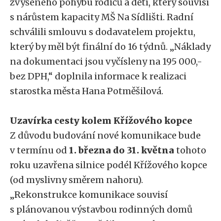
zvýšeného pohybu rodičů a dětí, který souvisí
s nárůstem kapacity MŠ Na Sídlišti. Radní
schválili smlouvu s dodavatelem projektu,
který by měl být finální do 16 týdnů. „Náklady
na dokumentaci jsou vyčísleny na 195 000,-
bez DPH,“ doplnila informace k realizaci
starostka města Hana Potměšilová.
Uzavírka cesty kolem Křížového kopce
Z důvodu budování nové komunikace bude
v termínu od
1. března do 31. května
tohoto
roku uzavřena silnice podél Křížového kopce
(od myslivny směrem nahoru).
„Rekonstrukce komunikace souvisí
s plánovanou výstavbou rodinných domů