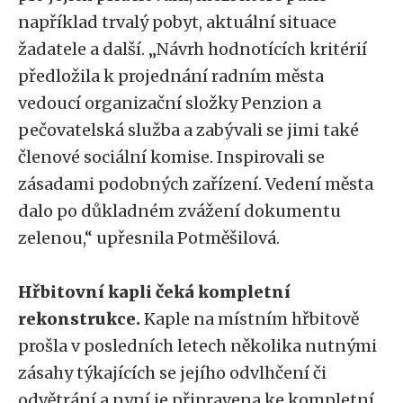
například trvalý pobyt, aktuální situace
žadatele a další. „Návrh hodnotících kritérií
předložila k projednání radním města
vedoucí organizační složky Penzion a
pečovatelská služba a zabývali se jimi také
členové sociální komise. Inspirovali se
zásadami podobných zařízení. Vedení města
dalo po důkladném zvážení dokumentu
zelenou,“ upřesnila Potměšilová.
Hřbitovní kapli čeká kompletní
rekonstrukce.
Kaple na místním hřbitově
prošla v posledních letech několika nutnými
zásahy týkajících se jejího odvlhčení či
odvětrání a nyní je připravena ke kompletní