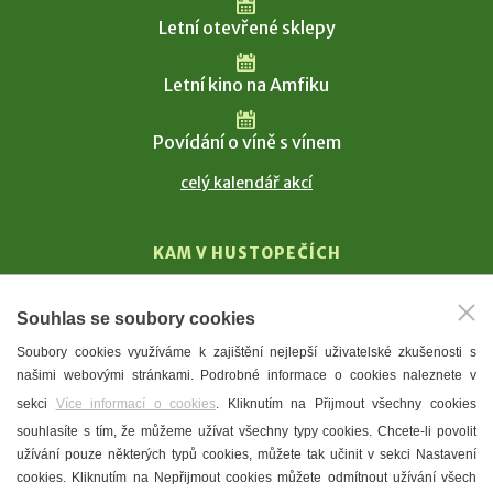
Letní otevřené sklepy
Letní kino na Amfiku
Povídání o víně s vínem
celý kalendář akcí
KAM V HUSTOPEČÍCH
Vinařství
Souhlas se soubory cookies
T. G. Masaryk
Soubory cookies využíváme k zajištění nejlepší uživatelské zkušenosti s
Mandloně
našimi webovými stránkami. Podrobné informace o cookies naleznete v
Ubytování
sekci
Více informací o cookies
. Kliknutím na Přijmout všechny cookies
Restaurace
souhlasíte s tím, že můžeme užívat všechny typy cookies. Chcete-li povolit
užívání pouze některých typů cookies, můžete tak učinit v sekci Nastavení
Městské muzeum a galerie
cookies. Kliknutím na Nepřijmout cookies můžete odmítnout užívání všech