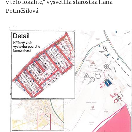
v této lokalitě,“ vysvětlila starostka Hana
Potměšilová.