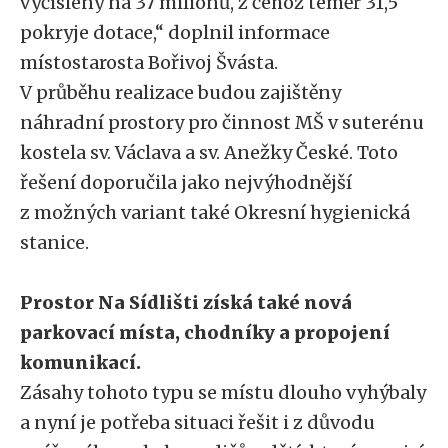
vyčísleny na 37 milionů, z čehož téměř 31,5
pokryje dotace,“ doplnil informace
místostarosta Bořivoj Švásta.
V průběhu realizace budou zajištěny
náhradní prostory pro činnost MŠ v suterénu
kostela sv. Václava a sv. Anežky České. Toto
řešení doporučila jako nejvýhodnější
z možných variant také Okresní hygienická
stanice.
Prostor Na Sídlišti získá také nová
parkovací místa, chodníky a propojení
komunikací.
Zásahy tohoto typu se místu dlouho vyhýbaly
a nyní je potřeba situaci řešit i z důvodu