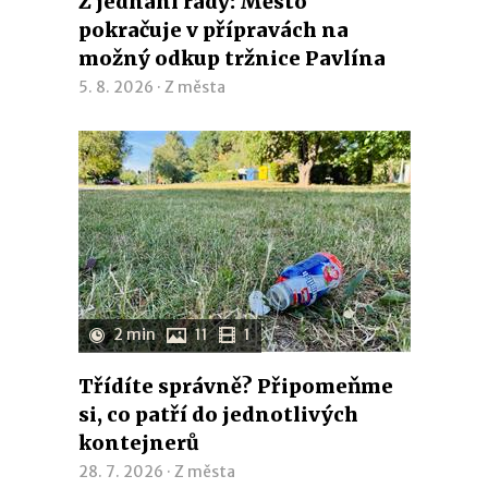
Z jednání rady: Město
pokračuje v přípravách na
možný odkup tržnice Pavlína
5. 8. 2026 ·
Z města
2 min
11
1
Třídíte správně? Připomeňme
si, co patří do jednotlivých
kontejnerů
28. 7. 2026 ·
Z města