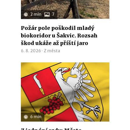
2 min
7
Požár pole poškodil mladý
biokoridor u Šakvic. Rozsah
škod ukáže až příští jaro
6. 8. 2026 ·
Z města
6 min