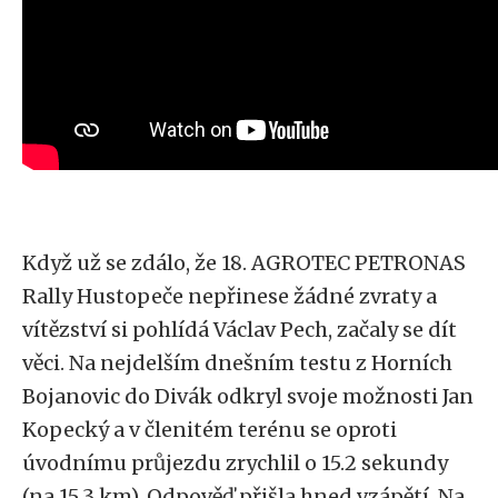
Když už se zdálo, že 18. AGROTEC PETRONAS
Rally Hustopeče nepřinese žádné zvraty a
vítězství si pohlídá Václav Pech, začaly se dít
věci. Na nejdelším dnešním testu z Horních
Bojanovic do Divák odkryl svoje možnosti Jan
Kopecký a v členitém terénu se oproti
úvodnímu průjezdu zrychlil o 15.2 sekundy
(na 15.3 km). Odpověď přišla hned vzápětí. Na