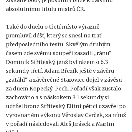
získané body je posunuli blíže k dalšímu
absolutnímu titulu mistrů ČR.
Také do duelu o třetí místo výrazně
promluvil déšť, který se snesl na trať
předposledního testu. Skvělým druhým
časem zde svému soupeři zasadil „ránu“
Dominik Stříteský, jenž byl rázem o 6.3
sekundy třetí. Adam Březík ještě v závěru
„zatáhl“ a závěrečné Starovice dojel v závěsu
za duem Kopecký-Pech. Pořadí však zůstalo
zachováno a s náskokem 3.1 sekundy si
udržel bronz Stříteský. Elitní pětici uzavřel po
vyrovnaném výkonu Věroslav Cvrček, za nímž
v pořadí následovali Aleš Jirásek a Martin