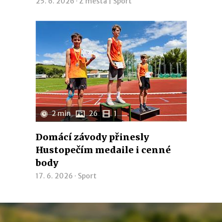
25. 6. 2026 ·
Z města
|
Sport
2 min
26
1
Domácí závody přinesly
Hustopečím medaile i cenné
body
17. 6. 2026 ·
Sport