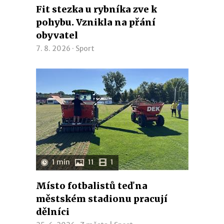
Fit stezka u rybníka zve k
pohybu. Vznikla na přání
obyvatel
7. 8. 2026 ·
Sport
1 min
11
1
Místo fotbalistů teď na
městském stadionu pracují
dělníci