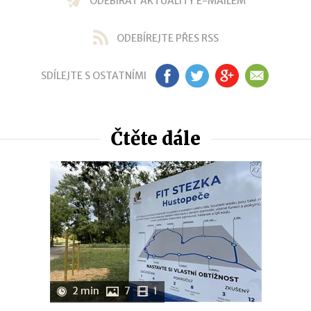
ODEBÍRAT AKTUALITY E-MAILEM
ODEBÍREJTE PŘES RSS
SDÍLEJTE S OSTATNÍMI
FB
TW
GP
EM
Čtěte dále
2 min
7
1