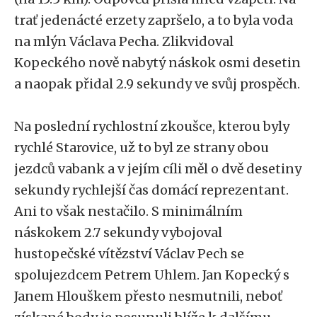
trať jedenácté erzety zapršelo, a to byla voda
na mlýn Václava Pecha. Zlikvidoval
Kopeckého nově nabytý náskok osmi desetin
a naopak přidal 2.9 sekundy ve svůj prospěch.
Na poslední rychlostní zkoušce, kterou byly
rychlé Starovice, už to byl ze strany obou
jezdců vabank a v jejím cíli měl o dvě desetiny
sekundy rychlejší čas domácí reprezentant.
Ani to však nestačilo. S minimálním
náskokem 2.7 sekundy vybojoval
hustopečské vítězství Václav Pech se
spolujezdcem Petrem Uhlem. Jan Kopecký s
Janem Hlouškem přesto nesmutnili, neboť