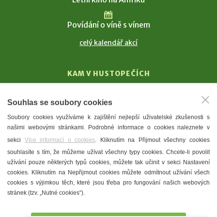
Povídání o víně s vínem
celý kalendář akcí
KAM V HUSTOPEČÍCH
Vinařství
Souhlas se soubory cookies
T. G. Masaryk
Soubory cookies využíváme k zajištění nejlepší uživatelské zkušenosti s
Mandloně
našimi webovými stránkami. Podrobné informace o cookies naleznete v
Ubytování
sekci
Více informací o cookies
. Kliknutím na Přijmout všechny cookies
Restaurace
souhlasíte s tím, že můžeme užívat všechny typy cookies. Chcete-li povolit
užívání pouze některých typů cookies, můžete tak učinit v sekci Nastavení
Městské muzeum a galerie
cookies. Kliknutím na Nepřijmout cookies můžete odmítnout užívání všech
Denní meníčka
cookies s výjimkou těch, které jsou třeba pro fungování našich webových
stránek (tzv. „Nutné cookies“).
Mapa města