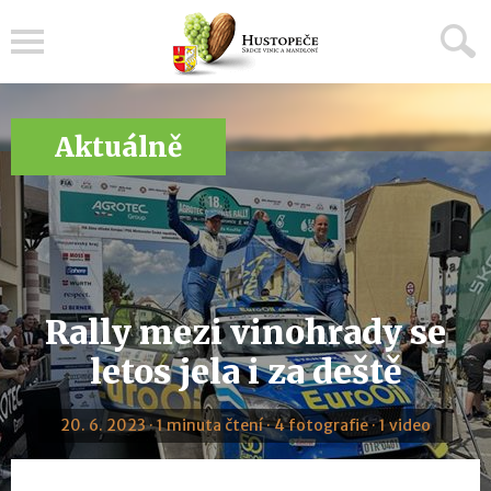
Menu
Aktuálně
Rally mezi vinohrady se
letos jela i za deště
20. 6. 2023 · 1 minuta čtení · 4 fotografie · 1 video