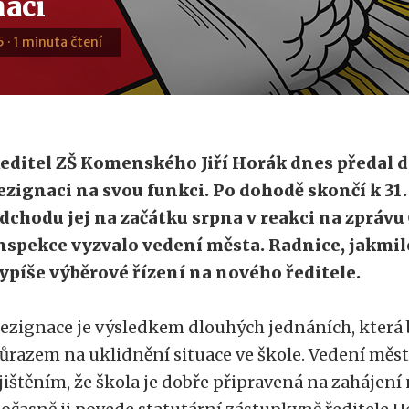
naci
 · 1 minuta čtení
editel ZŠ Komenského Jiří Horák dnes předal d
ezignaci na svou funkci. Po dohodě skončí k 31.
dchodu jej na začátku srpna v reakci na zprávu
nspekce vyzvalo vedení města. Radnice, jakmil
ypíše výběrové řízení na nového ředitele.
ezignace je výsledkem dlouhých jednáních, která b
ůrazem na uklidnění situace ve škole. Vedení města 
jištěním, že škola je dobře připravená na zahájení