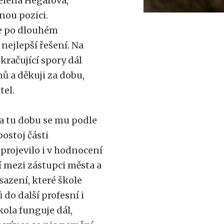
elena Hegarová,
nou pozici.
le po dlouhém
 nejlepší řešení. Na
kračující spory dál
hů a děkuji za dobu,
tel.
Za tu dobu se mu podle
ostoj části
projevilo i v hodnocení
í mezi zástupci města a
sazení, které škole
o další profesní i
kola funguje dál,