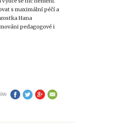
 výuce se nic nemění.
ovat s maximální péčí a
tarostka Hana
rmováni pedagogové i
ÍMI
FB
TW
GP
EM