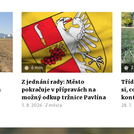
6 min
2
Z jednání rady: Město
Tříd
h
pokračuje v přípravách na
si, 
možný odkup tržnice Pavlína
kon
5. 8. 2026 ·
Z města
28. 7.