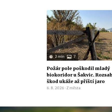
2 min
7
Požár pole poškodil mladý
biokoridor u Šakvic. Rozsa
škod ukáže až příští jaro
6. 8. 2026 ·
Z města