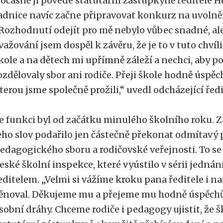
očasně ji povede statutární zástupkyně ředitele H
adnice navíc začne připravovat konkurz na uvolně
Rozhodnutí odejít pro mě nebylo vůbec snadné, a
važování jsem dospěl k závěru, že je to v tuto chvíli
kole a na dětech mi upřímně záleží a nechci, aby po
ozdělovaly sbor ani rodiče. Přeji škole hodně úspěc
terou jsme společně prožili,“ uvedl odcházející ředi
e funkci byl od začátku minulého školního roku. 
eho slov podařilo jen částečně překonat odmítavý p
edagogického sboru a rodičovské veřejnosti. To se 
eské školní inspekce, které vyústilo v sérii jednán
editelem. „Velmi si vážíme kroku pana ředitele i na
ěnoval. Děkujeme mu a přejeme mu hodně úspěchů d
sobní dráhy. Chceme rodiče i pedagogy ujistit, že š