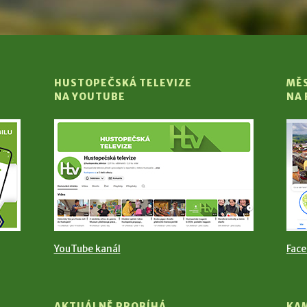
HUSTOPEČSKÁ TELEVIZE
MĚ
NA YOUTUBE
NA
YouTube kanál
Fac
AKTUÁLNĚ PROBÍHÁ
KA