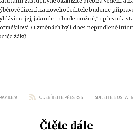
tatutární zástupkyně okamžitě přebírá vedení a na
ýběrové řízení na nového ředitele budeme připrav
yhlásíme jej, jakmile to bude možné,“ upřesnila s
otměšilová. O změnách byli dnes neprodleně info
odiče žáků.
-MAILEM
ODEBÍREJTE PŘES RSS
SDÍLEJTE S OSTATN
Čtěte dále