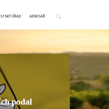
Hledat
STSKÝ ÚŘAD
ADRESÁŘ
ích podal