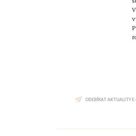
s
V
v
P
r
ODEBÍRAT AKTUALITY E