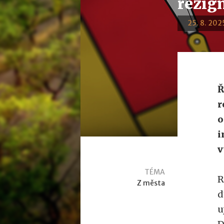
rezig
25. 8. 2025
Ř
r
o
i
v
TÉMA
R
Z města
d
u