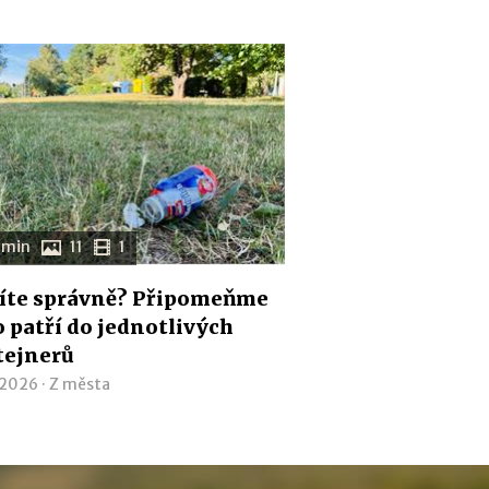
 min
11
1
íte správně? Připomeňme
co patří do jednotlivých
tejnerů
 2026 ·
Z města