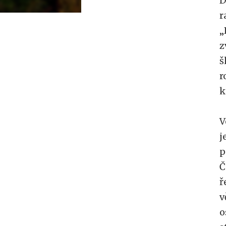
D
r
„
z
š
r
k
V
j
p
Č
ř
v
o