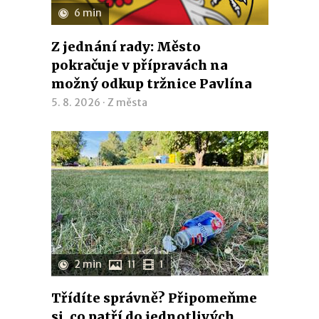
6 min
Z jednání rady: Město
pokračuje v přípravách na
možný odkup tržnice Pavlína
5. 8. 2026 ·
Z města
2 min
11
1
Třídíte správně? Připomeňme
si, co patří do jednotlivých