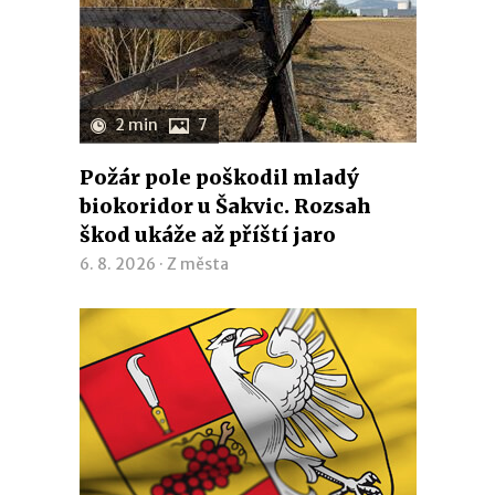
2 min
7
Požár pole poškodil mladý
biokoridor u Šakvic. Rozsah
škod ukáže až příští jaro
6. 8. 2026 ·
Z města