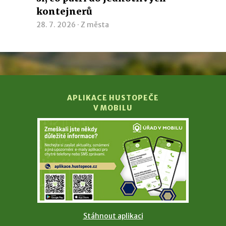
kontejnerů
28. 7. 2026 ·
Z města
APLIKACE HUSTOPEČE
V MOBILU
Stáhnout aplikaci