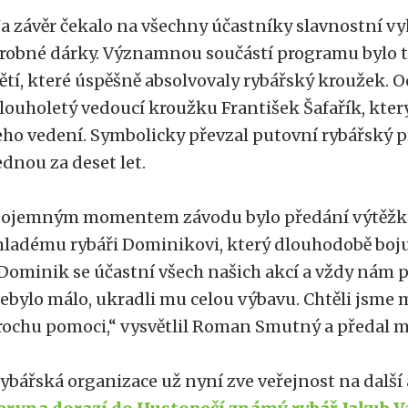
a závěr čekalo na všechny účastníky slavnostní vy
robné dárky. Významnou součástí programu bylo ta
ětí, které úspěšně absolvovaly rybářský kroužek. O
louholetý vedoucí kroužku František Šafařík, který 
eho vedení. Symbolicky převzal putovní rybářský pr
ednou za deset let.
ojemným momentem závodu bylo předání výtěžku
ladému rybáři Dominikovi, který dlouhodobě boju
Dominik se účastní všech našich akcí a vždy nám 
ebylo málo, ukradli mu celou výbavu. Chtěli jsme
rochu pomoci,“ vysvětlil Roman Smutný a předal m
ybářská organizace už nyní zve veřejnost na další 