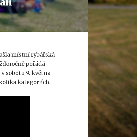
ali
ašla místní rybářská
aždoročně pořádá
 v sobotu 9. května
kolika kategoriích.