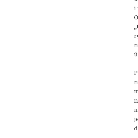
i
O
„
r
n
ú
P
n
m
n
m
j
d