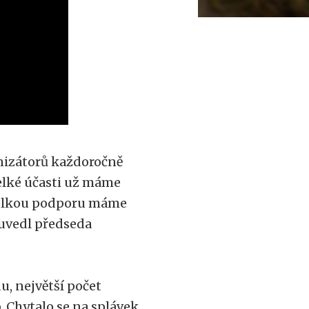
anizátorů každoročně
velké účasti už máme
 Velkou podporu máme
 uvedl předseda
u, největší počet
. Chytalo se na splávek