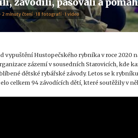
li, závodili, pasovali a pomáh
· 2 minuty čtení · 18 fotografí · 1 video
d vypuštění Hustopečského rybníka v roce 2020 n
rganizace zázemí v sousedních Starovicích, kde k
blíbené dětské rybářské závody. Letos se k rybníku
jelo celkem 94 závodících dětí, které soutěžily v ně