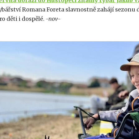
ervna dorazí do Hustopečí známý rybář Jakub 
ybářství Romana Foreta slavnostně zahájí sezonu
ro děti i dospělé.
-nov-