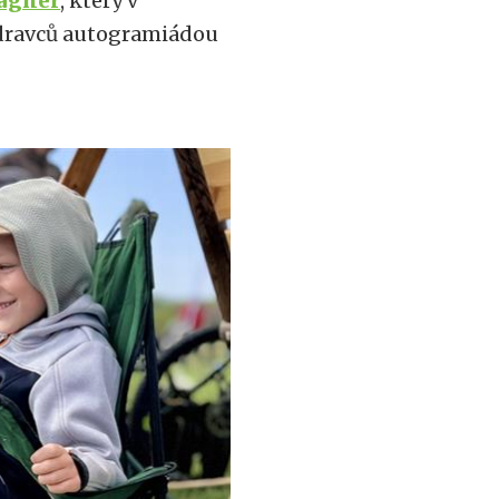
Vágner
, který v
 dravců autogramiádou