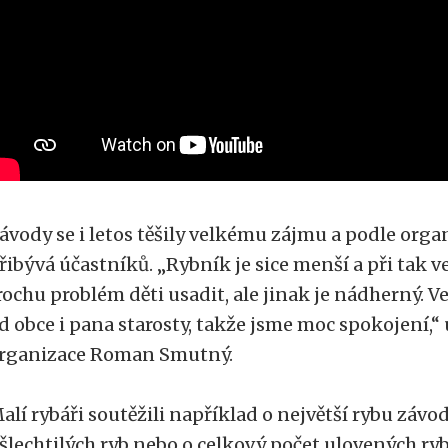
ávody se i letos těšily velkému zájmu a podle org
řibývá účastníků. „Rybník je sice menší a při tak 
rochu problém děti usadit, ale jinak je nádherný.
d obce i pana starosty, takže jsme moc spokojení,“
rganizace Roman Smutný.
alí rybáři soutěžili například o největší rybu závod
šlechtilých ryb nebo o celkový počet ulovených ryb