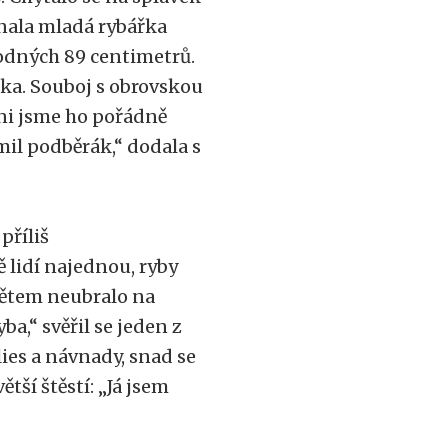
nala mladá rybářka
hodných 89 centimetrů.
zka. Souboj s obrovskou
ani jsme ho pořádně
mil podběrák,“ dodala s
příliš
ě lidí najednou, ryby
dětem neubralo na
a,“ svěřil se jeden z
ies a návnady, snad se
ětší štěstí: „Já jsem