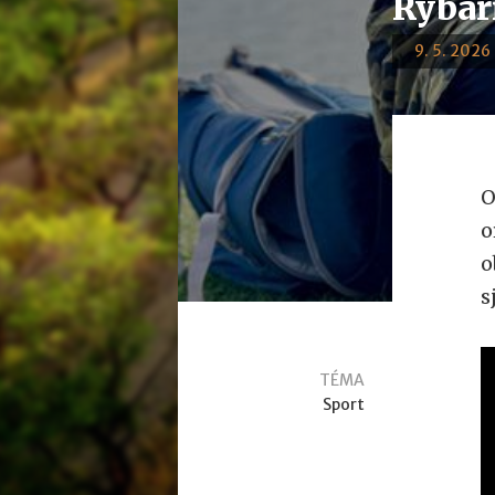
Rybaři
9. 5. 2026 
O
o
o
s
TÉMA
Sport