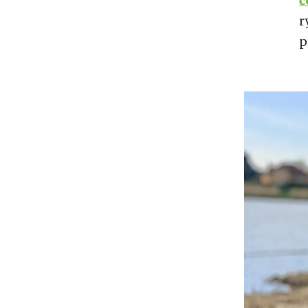
č
r
p