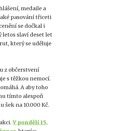
hlášení, medaile a
ké pasování třiceti
cenění se dočkal i
letos slaví deset let
ut, který se uděluje
 z občerstvení
je s těžkou nemocí.
pomáhá. A aby toho
 mu tímto alespoň
u šek na 10.000 Kč.
akci.
V pondělí 15.