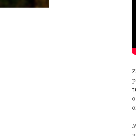
Z
p
t
o
o
M
u