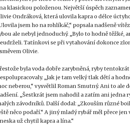
 na klasickou položenou. Největší úspěch zazname
livie Ondráková, která ulovila kapra o délce úcty
Ulovila jsem ho na rohlíkáč,“ popsala nadšeně vítě
ybou ale nebyl jednoduchý. „Bylo to hodně těžké, 
eudrželi. Tatínkovi se při vytahování dokonce zlo
směvem Olivie.
řestože byla voda dobře zarybněná, ryby tentokrát 
espolupracovaly. „Jak je tam velký tlak dětí a hodn
oc neberou,“ vysvětlil Roman Smutný. Ani to ale 
adšení. „Šestkrát jsem nahodil a zatím ani jedna ryb
alých závodníků. Další dodal: „Zkouším různé boil
eště něco podaří.“ A jiný mladý rybář měl přece jen v
neska už chytil kapra a lína.“