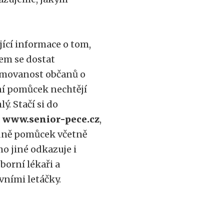
ící informace o tom,
em se dostat
rmovanost občanů o
ění pomůcek nechtějí
ý. Stačí si do
:
www.senior-pece.cz
,
edně pomůcek včetně
o jiné odkazuje i
borní lékaři a
ními letáčky.