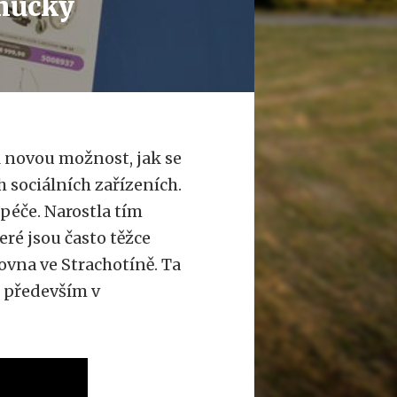
můcky
 novou možnost, jak se
h sociálních zařízeních.
 péče. Narostla tím
é jsou často těžce
ovna ve Strachotíně. Ta
m především v