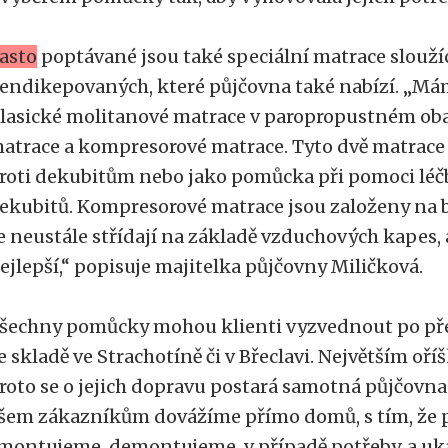
asto
poptávané jsou také speciální matrace slouží
endikepovaných, které půjčovna také nabízí. „Mám
lasické molitanové matrace v paropropustném oba
atrace a kompresorové matrace. Tyto dvě matrace 
roti dekubitům nebo jako pomůcka při pomoci léč
ekubitů. Kompresorové matrace jsou založeny na 
e neustále střídají na základě vzduchových kapes, 
ejlepší,“ popisuje majitelka půjčovny Miličková.
šechny pomůcky mohou klienti vyzvednout po př
e skladě ve Strachotíně či v Břeclavi. Největším oří
roto se o jejich dopravu postará samotná půjčovna.
šem zákazníkům dovážíme přímo domů, s tím, že p
montujeme, demontujeme, v případě potřeby, a u