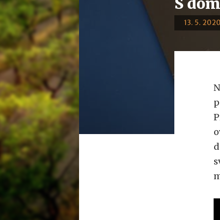
S dom
13. 5. 2020
N
p
P
o
d
s
m