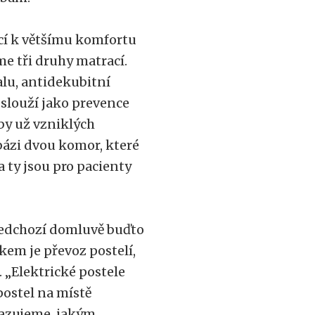
cí k většímu komfortu
e tři druhy matrací.
lu, antidekubitní
slouží jako prevence
by už vzniklých
bázi dvou komor, které
a ty jsou pro pacienty
edchozí domluvě buďto
škem je převoz postelí,
 „Elektrické postele
ostel na místě
kazujeme, jakým