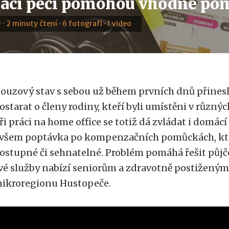
ácí péčí pomohou vhodné po
 · 2 minuty čtení · 6 fotografí · 1 video
ouzový stav s sebou už během prvních dnů přinesl
ostarat o členy rodiny, kteří byli umístěni v různýc
ři práci na home office se totiž dá zvládat i domácí
všem poptávka po kompenzačních pomůckách, kter
ostupné či sehnatelné. Problém pomáhá řešit půjč
vé služby nabízí seniorům a zdravotně postižený
ikroregionu Hustopeče.