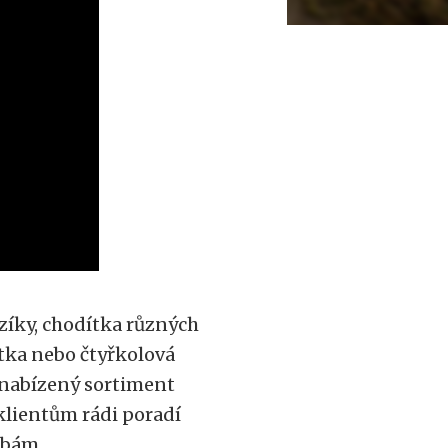
ozíky, chodítka různých
ítka nebo čtyřkolová
 nabízený sortiment
klientům rádi poradí
ebám.