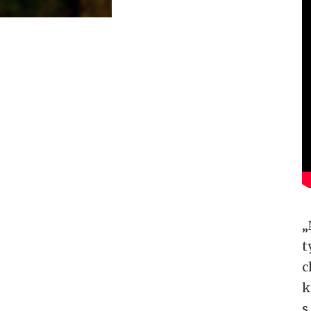
„
t
c
k
s