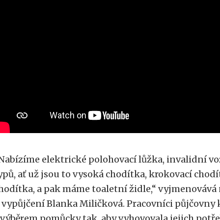
Nabízíme elektrické polohovací lůžka, invalidní v
ypů, ať už jsou to vysoká chodítka, krokovací chod
hodítka, a pak máme toaletní židle,“ vyjmenovává
 vypůjčení Blanka Miličková. Pracovníci půjčovny 
 výběrem pomůcky tak, aby vyhovovala jejich potř