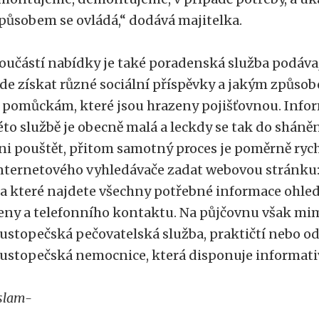
působem se ovládá,“ dodává majitelka.
oučástí nabídky je také poradenská služba podávaj
de získat různé sociální příspěvky a jakým způsob
 pomůckám, které jsou hrazeny pojišťovnou. Info
éto službě je obecně malá a leckdy se tak do shán
ni pouštět, přitom samotný proces je poměrně rychl
nternetového vyhledávače zadat webovou stránku
a které najdete všechny potřebné informace ohl
eny a telefonního kontaktu. Na půjčovnu však mim
ustopečská pečovatelská služba, praktičtí nebo od
ustopečská nemocnice, která disponuje informativ
slam-