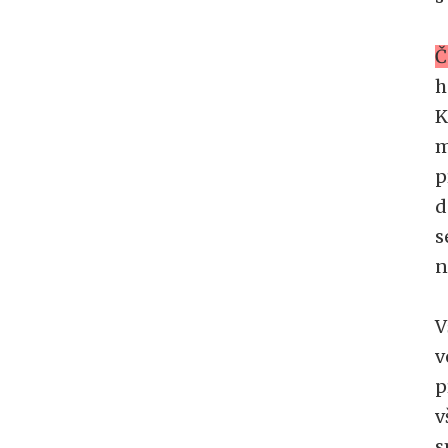
Č
h
K
m
p
d
s
n
V
v
p
v
s