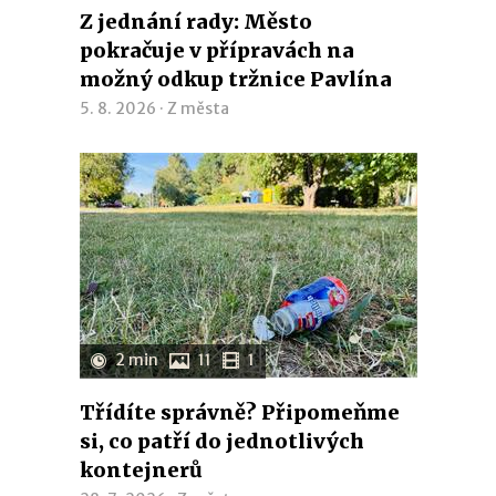
Z jednání rady: Město
pokračuje v přípravách na
možný odkup tržnice Pavlína
5. 8. 2026 ·
Z města
2 min
11
1
Třídíte správně? Připomeňme
si, co patří do jednotlivých
kontejnerů