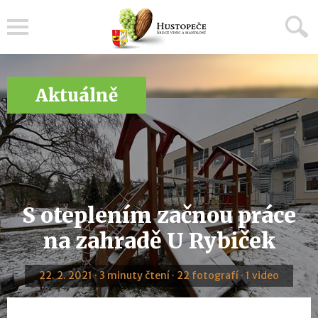
Menu
Aktuálně
S oteplením začnou práce
na zahradě U Rybiček
22. 2. 2021 · 3 minuty čtení · 22 fotografí · 1 video