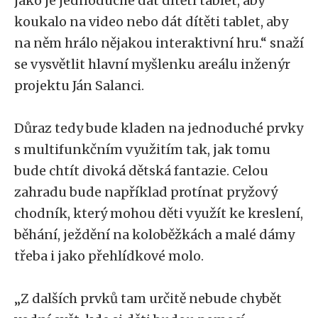
jako je jednoduché dát dítěti tablet, aby
koukalo na video nebo dát dítěti tablet, aby
na něm hrálo nějakou interaktivní hru.“ snaží
se vysvětlit hlavní myšlenku areálu inženýr
projektu Ján Salanci.
Důraz tedy bude kladen na jednoduché prvky
s multifunkčním využitím tak, jak tomu
bude chtít divoká dětská fantazie. Celou
zahradu bude například protínat pryžový
chodník, který mohou děti využít ke kreslení,
běhání, ježdění na koloběžkách a malé dámy
třeba i jako přehlídkové molo.
„Z dalších prvků tam určitě nebude chybět