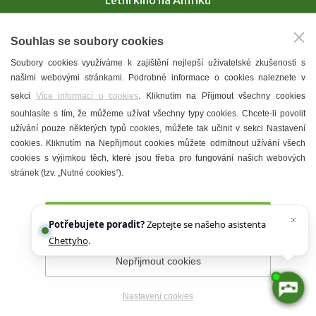
Vinařství Prchal | Letní degustace VOC Hustop...
Souhlas se soubory cookies
celý kalendář akcí
Soubory cookies využíváme k zajištění nejlepší uživatelské zkušenosti s
našimi webovými stránkami. Podrobné informace o cookies naleznete v
sekci
Více informací o cookies
. Kliknutím na Přijmout všechny cookies
KAM V HUSTOPEČÍCH
souhlasíte s tím, že můžeme užívat všechny typy cookies. Chcete-li povolit
Vinařství
užívání pouze některých typů cookies, můžete tak učinit v sekci Nastavení
cookies. Kliknutím na Nepřijmout cookies můžete odmítnout užívání všech
T. G. Masaryk
cookies s výjimkou těch, které jsou třeba pro fungování našich webových
Mandloně
stránek (tzv. „Nutné cookies“).
Ubytování
Přijmout všechny cookies
Restaurace
Potřebujete poradit?
Zeptejte se našeho asistenta
Chettyho
.
Městské muzeum a galerie
Nepřijmout cookies
Denní meníčka
Mapa města
Nastavení cookies