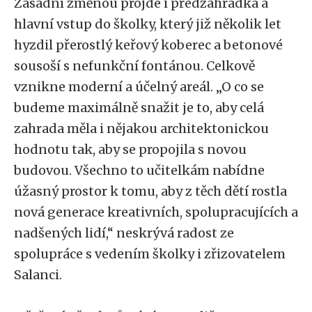
Zásadní změnou projde i předzahrádka a
hlavní vstup do školky, který již několik let
hyzdil přerostlý keřový koberec a betonové
sousoší s nefunkční fontánou. Celkově
vznikne moderní a účelný areál. „O co se
budeme maximálně snažit je to, aby celá
zahrada měla i nějakou architektonickou
hodnotu tak, aby se propojila s novou
budovou. Všechno to učitelkám nabídne
úžasný prostor k tomu, aby z těch dětí rostla
nová generace kreativních, spolupracujících a
nadšených lidí,“ neskrývá radost ze
spolupráce s vedením školky i zřizovatelem
Salanci.