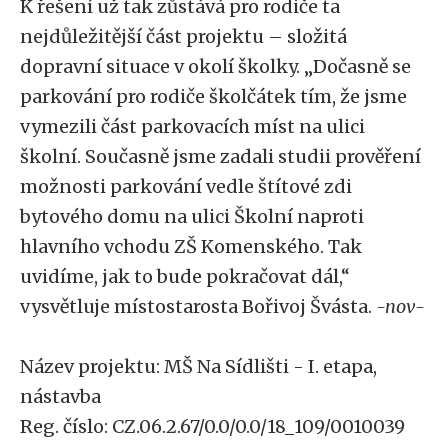
K řešení už tak zůstává pro rodiče ta
nejdůležitější část projektu – složitá
dopravní situace v okolí školky. „Dočasně se
parkování pro rodiče školčátek tím, že jsme
vymezili část parkovacích míst na ulici
školní. Současně jsme zadali studii prověření
možnosti parkování vedle štítové zdi
bytového domu na ulici Školní naproti
hlavního vchodu ZŠ Komenského. Tak
uvidíme, jak to bude pokračovat dál,“
vysvětluje místostarosta Bořivoj Švásta.
-nov-
Název projektu: MŠ Na Sídlišti - I. etapa,
nástavba
Reg. číslo: CZ.06.2.67/0.0/0.0/18_109/0010039