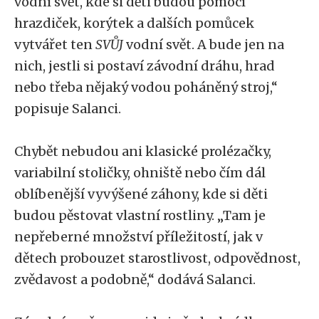
vodní svět, kde si děti budou pomocí
hrazdiček, korýtek a dalších pomůcek
vytvářet ten
SVŮJ
vodní svět. A bude jen na
nich, jestli si postaví závodní dráhu, hrad
nebo třeba nějaký vodou poháněný stroj,“
popisuje Salanci.
Chybět nebudou ani klasické prolézačky,
variabilní stoličky, ohniště nebo čím dál
oblíbenější vyvýšené záhony, kde si děti
budou pěstovat vlastní rostliny. „Tam je
nepřeberné množství příležitostí, jak v
dětech probouzet starostlivost, odpovědnost,
zvědavost a podobně,“ dodává Salanci.