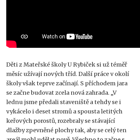
Děti z Mateřské školy U Rybiček si už téměř
měsíc užívají nových tříd. Další práce v okolí
školy však teprve začínají. S příchodem jara
se začne budovat zcela nová zahrada. „V
lednu jsme předali staveniště a tehdy se i
vykácelo i deset stromů a spousta letitých
keřových porostů, rozebraly se stávající
dlažby zpevněné plochy tak, aby se celý ten
areál mohl udělat nově. Všechno to začne s