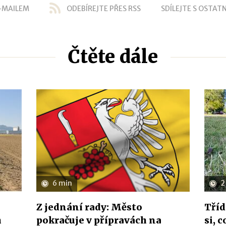
-MAILEM
ODEBÍREJTE PŘES RSS
SDÍLEJTE S OSTATN
Čtěte dále
6 min
2
Z jednání rady: Město
Tříd
h
pokračuje v přípravách na
si, 