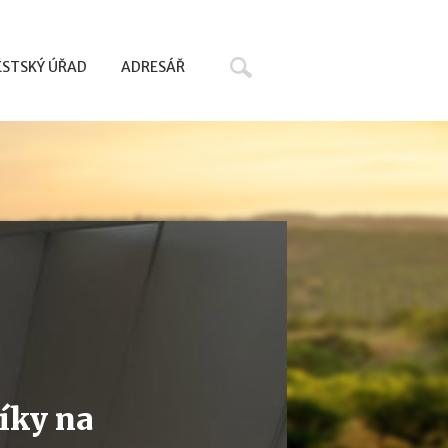
Hledat
STSKÝ ÚŘAD
ADRESÁŘ
líky na