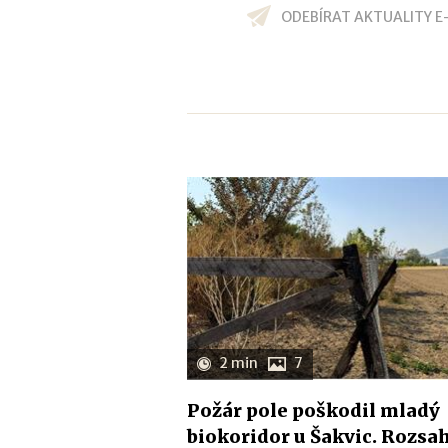
ODEBÍRAT AKTUALITY E
2 min
7
Požár pole poškodil mladý
biokoridor u Šakvic. Rozsa