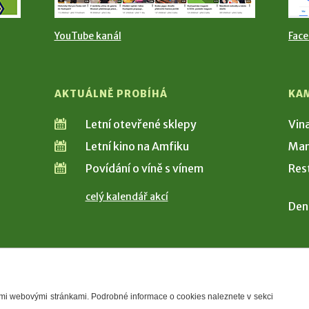
YouTube kanál
Fac
AKTUÁLNĚ PROBÍHÁ
KA
Letní otevřené sklepy
Vin
Letní kino na Amfiku
Man
Povídání o víně s vínem
Res
celý kalendář akcí
Den
šimi webovými stránkami. Podrobné informace o cookies naleznete v sekci