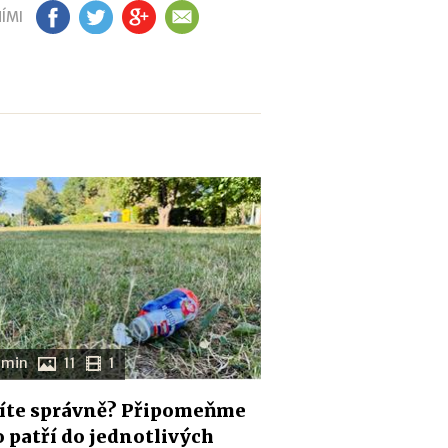
ÍMI
FB
TW
GP
EM
 min
11
1
íte správně? Připomeňme
co patří do jednotlivých