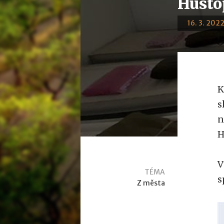
Husto
16. 3. 2022
K
s
n
H
V
TÉMA
s
Z města