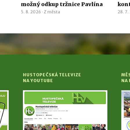
možný odkup tržnice Pavlína
kon
5. 8. 2026 ·
Z města
28. 7.
HUSTOPEČSKÁ TELEVIZE
MĚ
NA YOUTUBE
NA