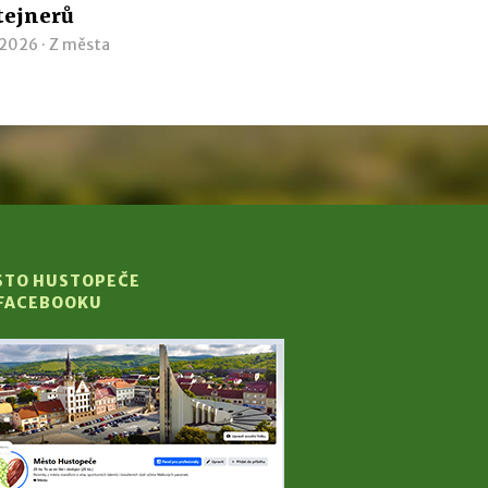
tejnerů
 2026 ·
Z města
STO HUSTOPEČE
 FACEBOOKU