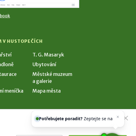
ebook
M V HUSTOPEČÍCH
ařství
T. G. Masaryk
dloně
Ubytování
taurace
Městské muzeum
a galerie
ní meníčka
Mapa města
Potřebujete poradit?
Zeptejte se
našeho asistenta
Chettyho
.