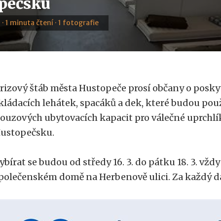
pečsku
 · 1 minuta čtení · 1 fotografie
rizový štáb města Hustopeče prosí občany o posky
kládacích lehátek, spacáků a dek, které budou po
ouzových ubytovacích kapacit pro válečné uprchlí
ustopečsku.
ybírat se budou od středy 16. 3. do pátku 18. 3. vždy
polečenském domě na Herbenově ulici. Za každý d