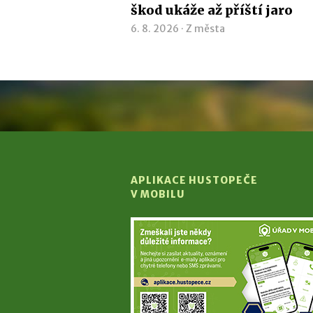
škod ukáže až příští jaro
6. 8. 2026 ·
Z města
APLIKACE HUSTOPEČE
V MOBILU