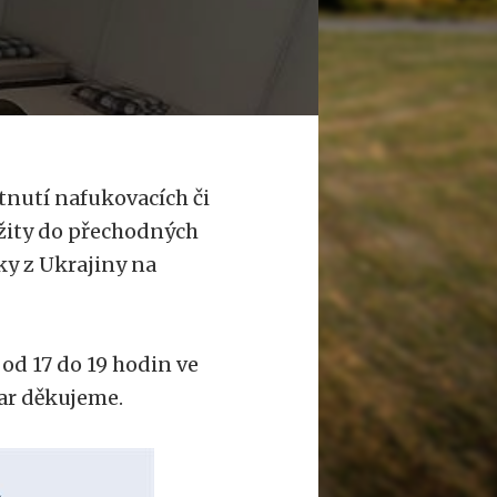
tnutí nafukovacích či
užity do přechodných
ky z Ukrajiny na
 od 17 do 19 hodin ve
ar děkujeme.