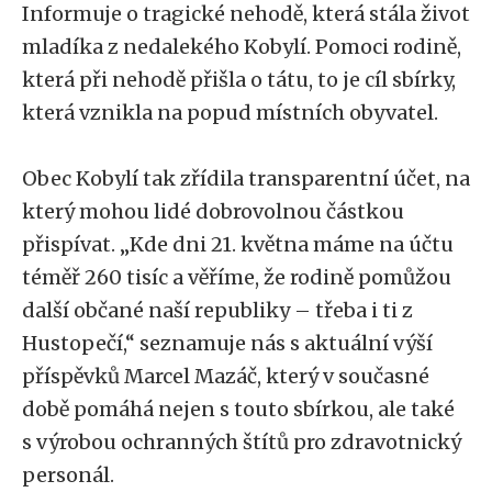
Informuje o tragické nehodě, která stála život
mladíka z nedalekého Kobylí. Pomoci rodině,
která při nehodě přišla o tátu, to je cíl sbírky,
která vznikla na popud místních obyvatel.
Obec Kobylí tak zřídila transparentní účet, na
který mohou lidé dobrovolnou částkou
přispívat. „Kde dni 21. května máme na účtu
téměř 260 tisíc a věříme, že rodině pomůžou
další občané naší republiky – třeba i ti z
Hustopečí,“ seznamuje nás s aktuální výší
příspěvků Marcel Mazáč, který v současné
době pomáhá nejen s touto sbírkou, ale také
s výrobou ochranných štítů pro zdravotnický
personál.