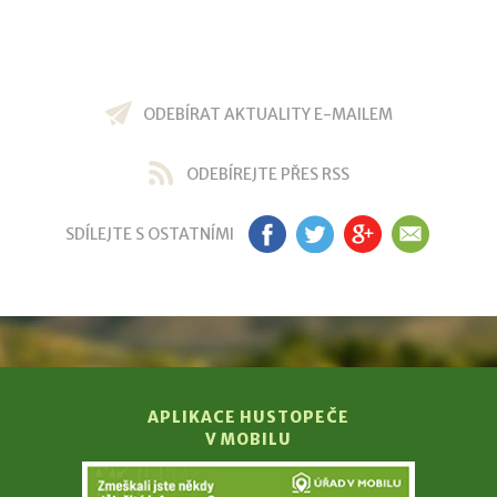
ODEBÍRAT AKTUALITY E-MAILEM
ODEBÍREJTE PŘES RSS
SDÍLEJTE S OSTATNÍMI
FB
TW
GP
EM
APLIKACE HUSTOPEČE
V MOBILU