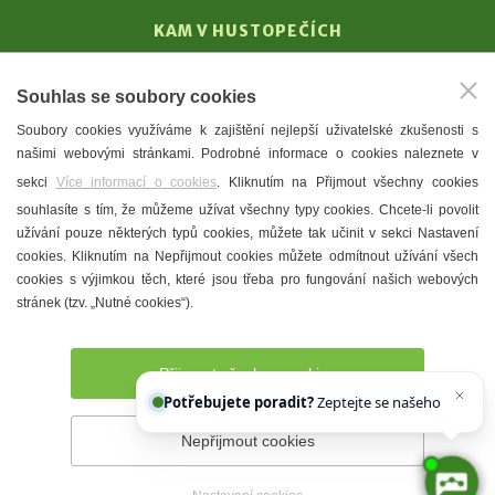
KAM V HUSTOPEČÍCH
Vinařství
Souhlas se soubory cookies
T. G. Masaryk
Soubory cookies využíváme k zajištění nejlepší uživatelské zkušenosti s
Mandloně
našimi webovými stránkami. Podrobné informace o cookies naleznete v
Ubytování
sekci
Více informací o cookies
. Kliknutím na Přijmout všechny cookies
Restaurace
souhlasíte s tím, že můžeme užívat všechny typy cookies. Chcete-li povolit
užívání pouze některých typů cookies, můžete tak učinit v sekci Nastavení
Městské muzeum a galerie
cookies. Kliknutím na Nepřijmout cookies můžete odmítnout užívání všech
Denní meníčka
cookies s výjimkou těch, které jsou třeba pro fungování našich webových
stránek (tzv. „Nutné cookies“).
Mapa města
Přijmout všechny cookies
Potřebujete poradit?
Zeptejte se našeho asistenta
Chett
Nepřijmout cookies
Prohlášení o přístupnosti
Správce webu
2026 © Město
Hustopeče