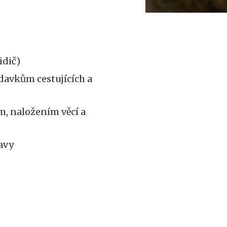
idič)
davkům cestujících a
, naložením věcí a
avy