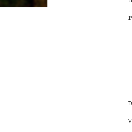
t
P
D
V