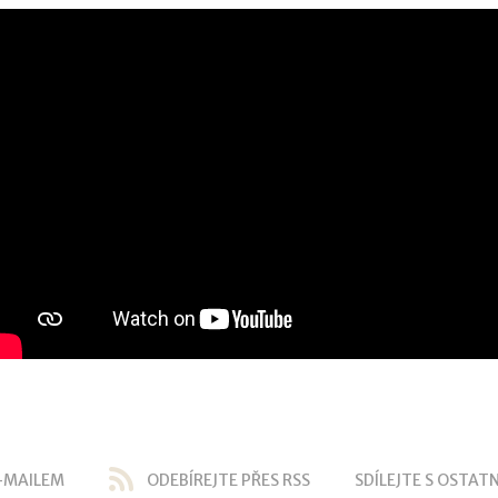
-MAILEM
ODEBÍREJTE PŘES RSS
SDÍLEJTE S OSTATN