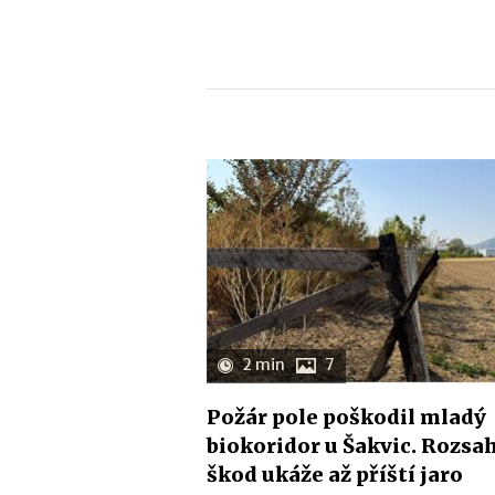
2 min
7
Požár pole poškodil mladý
biokoridor u Šakvic. Rozsa
škod ukáže až příští jaro