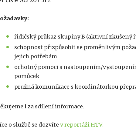
el. čísle 702 207 313.
ožadavky:
řidičský průkaz skupiny B (aktivní zkušený ř
schopnost přizpůsobit se proměnlivým poža
jejich potřebám
ochotný pomoci s nastoupením/vystoupením
pomůcek
pružná komunikace s koordinátorkou přepr
ěkujeme i za sdílení informace.
íce o službě se dozvíte
v reportáži HTV: