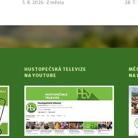
5. 8. 2026 ·
Z města
28. 7.
HUSTOPEČSKÁ TELEVIZE
MĚ
NA YOUTUBE
NA