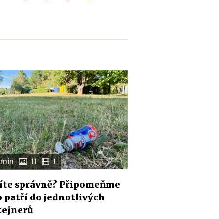
 min
11
1
íte správně? Připomeňme
co patří do jednotlivých
tejnerů