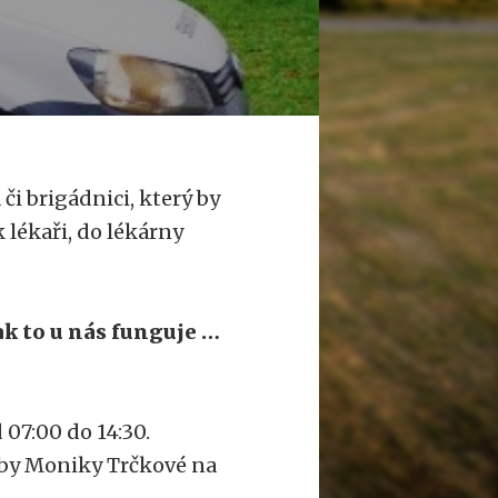
i brigádnici, který by
 lékaři, do lékárny
jak to u nás funguje …
07:00 do 14:30.
žby Moniky Trčkové na