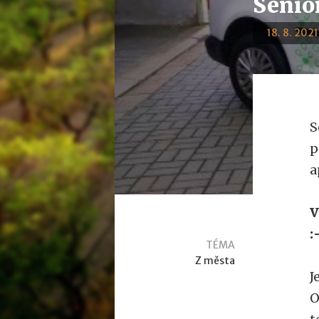
Senior
18. 8. 2021
S
p
a
V
:
TÉMA
Z města
J
O