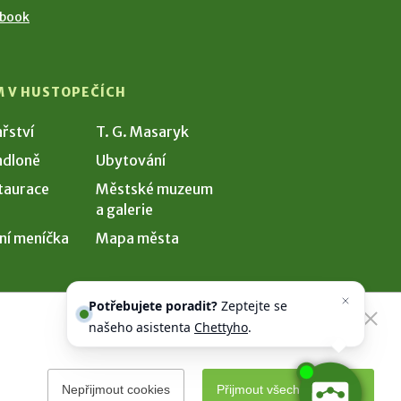
ebook
M V HUSTOPEČÍCH
ařství
T. G. Masaryk
dloně
Ubytování
taurace
Městské muzeum
a galerie
ní meníčka
Mapa města
Potřebujete poradit?
Zeptejte se
našeho asistenta
Chettyho
.
Nepřijmout cookies
Přijmout všechny cookies