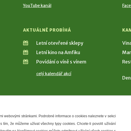
YouTube kanál
Fac
AKTUÁLNĚ PROBÍHÁ
KA
Letní otevřené sklepy
Vin
Letní kino na Amfiku
Man
Povídání o víně s vínem
Res
celý kalendář akcí
Den
šimi webovými stránkami. Podrobné informace o cookies naleznete v sekci
 s tím, že můžeme užívat všechny typy cookies. Chcete-li povolit užívání
řístupnosti
Správce webu
2026 © Město Hustopeče