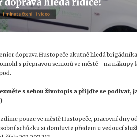
 doprava hledá řidiče!
 · 1 minuta čtení · 1 video
enior doprava Hustopeče akutně hledá brigádníka č
omohl s přepravou seniorů ve městě - na nákupy, k
pod.
ezměte s sebou životopis a přijďte se podívat, 
-)
ezdíme pouze ve městě Hustopeče, pracovní dny od 
sobní schůzku si domluvte předem u vedoucí slu