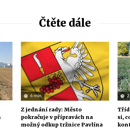
Čtěte dále
6 min
2
Z jednání rady: Město
Tříd
h
pokračuje v přípravách na
si, 
možný odkup tržnice Pavlína
kon