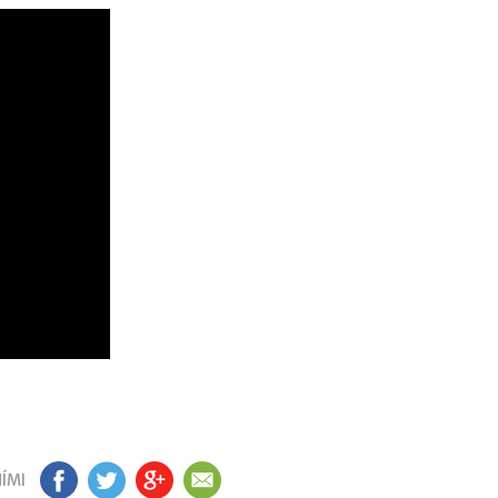
ÍMI
FB
TW
GP
EM