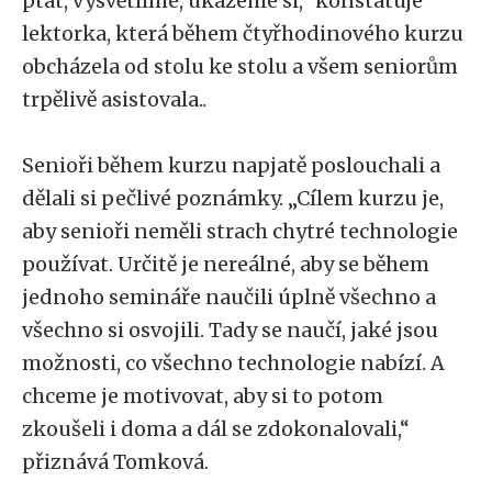
ptát, vysvětlíme, ukážeme si,“ konstatuje
lektorka, která během čtyřhodinového kurzu
obcházela od stolu ke stolu a všem seniorům
trpělivě asistovala..
Senioři během kurzu napjatě poslouchali a
dělali si pečlivé poznámky. „Cílem kurzu je,
aby senioři neměli strach chytré technologie
používat. Určitě je nereálné, aby se během
jednoho semináře naučili úplně všechno a
všechno si osvojili. Tady se naučí, jaké jsou
možnosti, co všechno technologie nabízí. A
chceme je motivovat, aby si to potom
zkoušeli i doma a dál se zdokonalovali,“
přiznává Tomková.