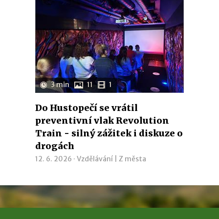
3 min
11
1
Do Hustopečí se vrátil
preventivní vlak Revolution
Train - silný zážitek i diskuze o
drogách
12. 6. 2026 ·
Vzdělávání
|
Z města