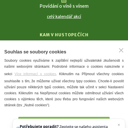
Povídání o víně s vínem
celý kalendář akcí
KAM V HUSTOPEČÍCH
Vinařství
Souhlas se soubory cookies
T. G. Masaryk
Soubory cookies využíváme k zajištění nejlepší uživatelské zkušenosti s
Mandloně
našimi webovými stránkami. Podrobné informace o cookies naleznete v
Ubytování
sekci
Více informací o cookies
. Kliknutím na Přijmout všechny cookies
Restaurace
souhlasíte s tím, že můžeme užívat všechny typy cookies. Chcete-li povolit
užívání pouze některých typů cookies, můžete tak učinit v sekci Nastavení
Městské muzeum a galerie
cookies. Kliknutím na Nepřijmout cookies můžete odmítnout užívání všech
Denní meníčka
cookies s výjimkou těch, které jsou třeba pro fungování našich webových
stránek (tzv. „Nutné cookies“).
Mapa města
Přijmout všechny cookies
Potřebujete poradit?
Zeptejte se našeho asistenta