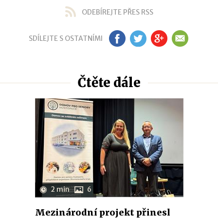
ODEBÍREJTE PŘES RSS
SDÍLEJTE S OSTATNÍMI
FB
TW
GP
EM
Čtěte dále
2 min
6
Mezinárodní projekt přinesl