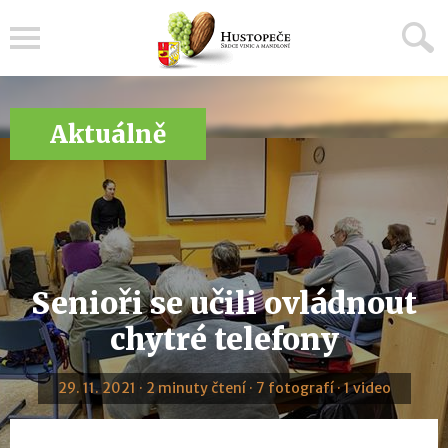
Menu
Aktuálně
Senioři se učili ovládnout
chytré telefony
29. 11. 2021 · 2 minuty čtení · 7 fotografí · 1 video