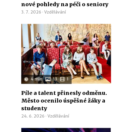
nové pohledy na péči o seniory
3. 7. 2026 ·
Vzdělávání
4 min
13
1
Píle a talent přinesly odměnu.
Město ocenilo úspěšné žáky a
studenty
24. 6. 2026 ·
Vzdělávání