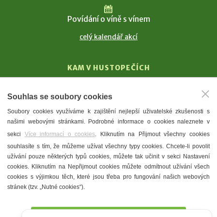
Povídání o víně s vínem
celý kalendář akcí
KAM V HUSTOPEČÍCH
Vinařství
Souhlas se soubory cookies
T. G. Masaryk
Soubory cookies využíváme k zajištění nejlepší uživatelské zkušenosti s
Mandloně
našimi webovými stránkami. Podrobné informace o cookies naleznete v
Ubytování
sekci
Více informací o cookies
. Kliknutím na Přijmout všechny cookies
Restaurace
souhlasíte s tím, že můžeme užívat všechny typy cookies. Chcete-li povolit
užívání pouze některých typů cookies, můžete tak učinit v sekci Nastavení
Městské muzeum a galerie
cookies. Kliknutím na Nepřijmout cookies můžete odmítnout užívání všech
Denní meníčka
cookies s výjimkou těch, které jsou třeba pro fungování našich webových
stránek (tzv. „Nutné cookies“).
Mapa města