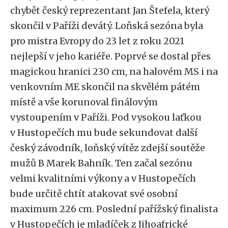
chybět český reprezentant Jan Štefela, který
skončil v Paříži devátý. Loňská sezóna byla
pro mistra Evropy do 23 let z roku 2021
nejlepší v jeho kariéře. Poprvé se dostal přes
magickou hranici 230 cm, na halovém MS i na
venkovním ME skončil na skvělém pátém
místě a vše korunoval finálovým
vystoupením v Paříži. Pod vysokou laťkou
v Hustopečích mu bude sekundovat další
český závodník, loňský vítěz zdejší soutěže
mužů B Marek Bahník. Ten začal sezónu
velmi kvalitními výkony a v Hustopečích
bude určitě chtít atakovat své osobní
maximum 226 cm. Poslední pařížský finalista
v Hustopečích je mladíček z Jihoafrické