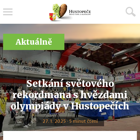
Menu
Aktuálně
Setkání světového
rekordmana s hvězdami
olympiády v Hustopečích
27. 1. 2025 · 5 minut čtení