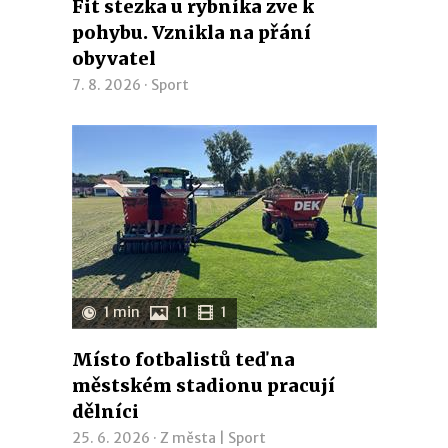
Fit stezka u rybníka zve k
pohybu. Vznikla na přání
obyvatel
7. 8. 2026 ·
Sport
1 min
11
1
Místo fotbalistů teď na
městském stadionu pracují
dělníci
25. 6. 2026 ·
Z města
|
Sport