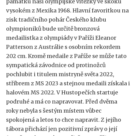
památku naší olympijské vítězky ve skoku
vysokém z Mexika 1968. Hlavní favoritkou na
zisk tradičního pohár Českého klubu
olympioniků bude určitě bronzová
medailistka z olympiády v Paříži Eleanor
Patterson z Austrálie s osobním rekordem
202 cm. Kromě medaile z Paříže se může tato
sympatická závodnice od protinožců
pochlubit i titulem mistryně světa 2022,
stříbrem z MS 2023 a stejnou medaili získala i
halovém MS 2022. V Hustopečích startuje
podruhé a má co napravovat. Před dvěma
roky nebyla s šestým místem vůbec
spokojená a letos to chce napravit. Z jejího
tábora přichází jen pozitivní zprávy o její