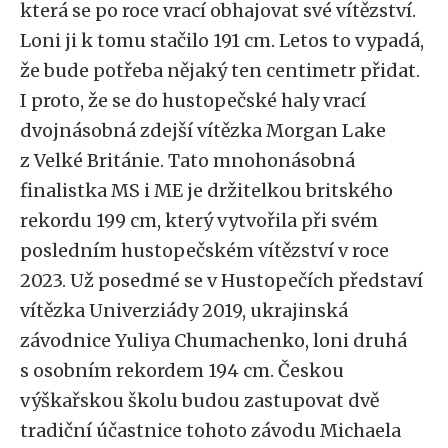
která se po roce vrací obhajovat své vítězství.
Loni ji k tomu stačilo 191 cm. Letos to vypadá,
že bude potřeba nějaký ten centimetr přidat.
I proto, že se do hustopečské haly vrací
dvojnásobná zdejší vítězka Morgan Lake
z Velké Británie. Tato mnohonásobná
finalistka MS i ME je držitelkou britského
rekordu 199 cm, který vytvořila při svém
posledním hustopečském vítězství v roce
2023. Už posedmé se v Hustopečích představí
vítězka Univerziády 2019, ukrajinská
závodnice Yuliya Chumachenko, loni druhá
s osobním rekordem 194 cm. Českou
výškařskou školu budou zastupovat dvě
tradiční účastnice tohoto závodu Michaela