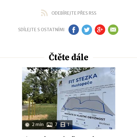
ODEBÍREJTE PŘES RSS
SDÍLEJTE S OSTATNÍMI
FB
TW
GP
EM
Čtěte dále
2 min
7
1