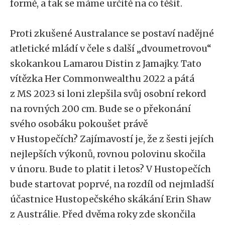
formě, a tak se máme určitě na co těšit.
Proti zkušené Australance se postaví nadějné
atletické mládí v čele s další „dvoumetrovou“
skokankou Lamarou Distin z Jamajky. Tato
vítězka Her Commonwealthu 2022 a pátá
z MS 2023 si loni zlepšila svůj osobní rekord
na rovných 200 cm. Bude se o překonání
svého osobáku pokoušet právě
v Hustopečích? Zajímavostí je, že z šesti jejích
nejlepších výkonů, rovnou polovinu skočila
v únoru. Bude to platit i letos? V Hustopečích
bude startovat poprvé, na rozdíl od nejmladší
účastnice Hustopečského skákání Erin Shaw
z Austrálie. Před dvěma roky zde skončila