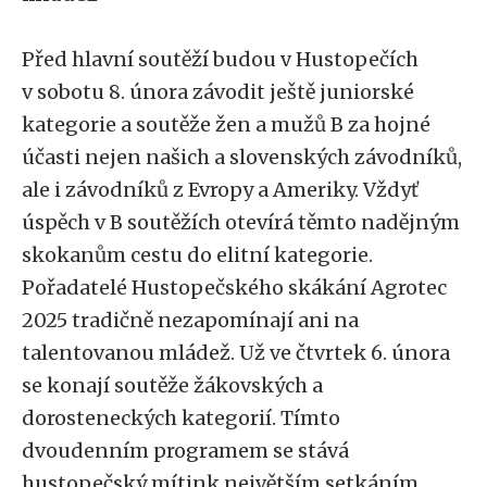
Před hlavní soutěží budou v Hustopečích
v sobotu 8. února závodit ještě juniorské
kategorie a soutěže žen a mužů B za hojné
účasti nejen našich a slovenských závodníků,
ale i závodníků z Evropy a Ameriky. Vždyť
úspěch v B soutěžích otevírá těmto nadějným
skokanům cestu do elitní kategorie.
Pořadatelé Hustopečského skákání Agrotec
2025 tradičně nezapomínají ani na
talentovanou mládež. Už ve čtvrtek 6. února
se konají soutěže žákovských a
dorosteneckých kategorií. Tímto
dvoudenním programem se stává
hustopečský mítink největším setkáním