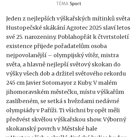
TÉMA
Sport
Jeden z nejlepších výškařských mítinků světa
Hustopečské skákání Agrotec 2025 slaví letos
své 25. narozeniny. Poblahopřát k čtvrtstoletí
existence přijede pořadatelům osoba
nejpovolanější – olympijský vítěz, mistra
světa, a hlavně nejlepší světový skokan do
výšky všech dob a držitel světového rekordu
245 cm Javier Sotomayor z Kuby. V malém
jihomoravském městečku, místu výškařům
zaslíbeném, se setká s hvězdami nedávné
olympiády v Paříži. Ti všichni by opět měli
předvést skvělou výškařskou show. Výborný
skokanský povrch v Městské hale