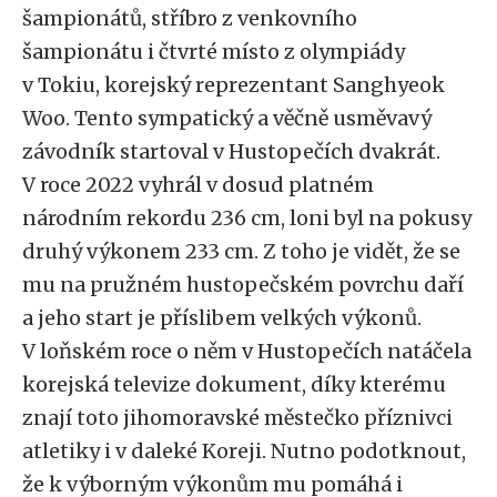
šampionátů, stříbro z venkovního
šampionátu i čtvrté místo z olympiády
v Tokiu, korejský reprezentant Sanghyeok
Woo. Tento sympatický a věčně usměvavý
závodník startoval v Hustopečích dvakrát.
V roce 2022 vyhrál v dosud platném
národním rekordu 236 cm, loni byl na pokusy
druhý výkonem 233 cm. Z toho je vidět, že se
mu na pružném hustopečském povrchu daří
a jeho start je příslibem velkých výkonů.
V loňském roce o něm v Hustopečích natáčela
korejská televize dokument, díky kterému
znají toto jihomoravské městečko příznivci
atletiky i v daleké Koreji. Nutno podotknout,
že k výborným výkonům mu pomáhá i