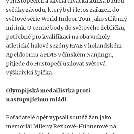
v Hustopečích a skvělá divácká kulisa budou
svědky závodu, který byl i letos zařazen do
světové série World Indoor Tour jako stříbrný
mítink. O cenné body do světového žebříčku,
potřebné pro kvalifikaci na oba vrcholy
atletické halové sezóny HME v holandském
Apeldoornu a HMS v čínském Nanjingu,
přijede do Hustopečí usilovat světová
výškařská špička.
Olympijská medailistka proti
nastupujícímu mládí
Pořadatelé opět vypsali soutěž žen jako
memoriál Mileny Rezkové-Hübnerové na