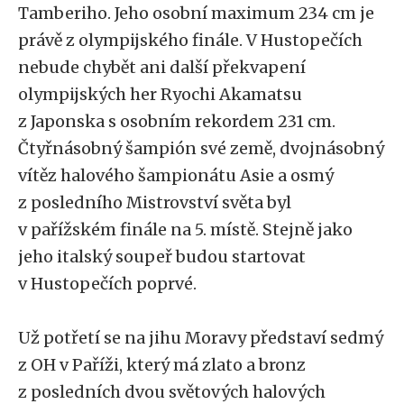
Tamberiho. Jeho osobní maximum 234 cm je
právě z olympijského finále. V Hustopečích
nebude chybět ani další překvapení
olympijských her Ryochi Akamatsu
z Japonska s osobním rekordem 231 cm.
Čtyřnásobný šampión své země, dvojnásobný
vítěz halového šampionátu Asie a osmý
z posledního Mistrovství světa byl
v pařížském finále na 5. místě. Stejně jako
jeho italský soupeř budou startovat
v Hustopečích poprvé.
Už potřetí se na jihu Moravy představí sedmý
z OH v Paříži, který má zlato a bronz
z posledních dvou světových halových