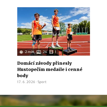
2 min
26
1
Domácí závody přinesly
Hustopečím medaile i cenné
body
17. 6. 2026 ·
Sport