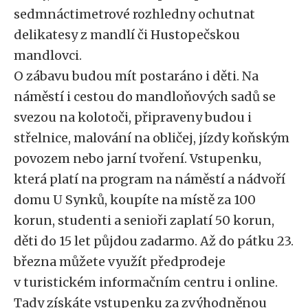
sedmnáctimetrové rozhledny ochutnat
delikatesy z mandlí či Hustopečskou
mandlovci.
O zábavu budou mít postaráno i děti. Na
náměstí i cestou do mandloňových sadů se
svezou na kolotoči, připraveny budou i
střelnice, malování na obličej, jízdy koňským
povozem nebo jarní tvoření. Vstupenku,
která platí na program na náměstí a nádvoří
domu U Synků, koupíte na místě za 100
korun, studenti a senioři zaplatí 50 korun,
děti do 15 let půjdou zadarmo. Až do pátku 23.
března můžete využít předprodeje
v turistickém informačním centru i online.
Tady získáte vstupenku za zvýhodněnou