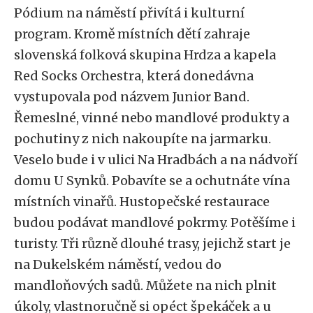
Pódium na náměstí přivítá i kulturní
program. Kromě místních dětí zahraje
slovenská folková skupina Hrdza a kapela
Red Socks Orchestra, která donedávna
vystupovala pod názvem Junior Band.
Řemeslné, vinné nebo mandlové produkty a
pochutiny z nich nakoupíte na jarmarku.
Veselo bude i v ulici Na Hradbách a na nádvoří
domu U Synků. Pobavíte se a ochutnáte vína
místních vinařů. Hustopečské restaurace
budou podávat mandlové pokrmy. Potěšíme i
turisty. Tři různě dlouhé trasy, jejichž start je
na Dukelském náměstí, vedou do
mandloňových sadů. Můžete na nich plnit
úkoly, vlastnoručně si opéct špekáček a u