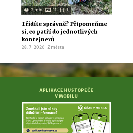
2 min
11
1
Třídíte správně? Připomeňme
si, co patří do jednotlivých
kontejnerů
28. 7. 2026 ·
Z města
APLIKACE HUSTOPEČE
V MOBILU