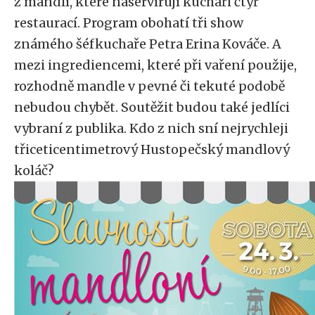
z mandlí, které naservírují kuchaři čtyř
restaurací. Program obohatí tři show
známého šéfkuchaře Petra Erina Kováče. A
mezi ingrediencemi, které při vaření použije,
rozhodně mandle v pevné či tekuté podobě
nebudou chybět. Soutěžit budou také jedlíci
vybraní z publika. Kdo z nich sní nejrychleji
třiceticentimetrový Hustopečský mandlový
koláč?