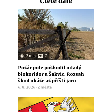
Čtěte dále
2 min
7
Požár pole poškodil mladý
biokoridor u Šakvic. Rozsah
škod ukáže až příští jaro
6. 8. 2026 ·
Z města