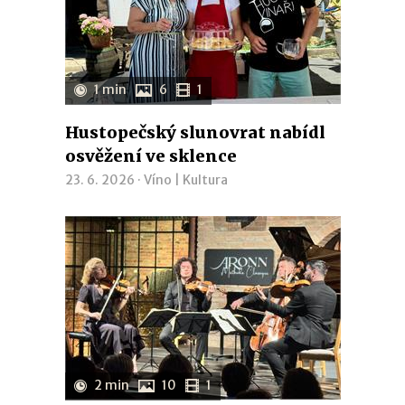
1 min
6
1
Hustopečský slunovrat nabídl
osvěžení ve sklence
23. 6. 2026 ·
Víno
|
Kultura
2 min
10
1