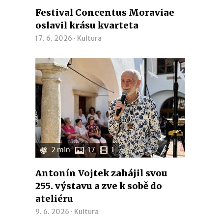
Festival Concentus Moraviae
oslavil krásu kvarteta
17. 6. 2026 ·
Kultura
2 min
17
1
Antonín Vojtek zahájil svou
255. výstavu a zve k sobě do
ateliéru
9. 6. 2026 ·
Kultura