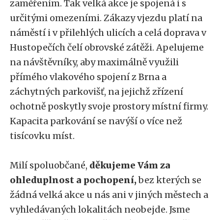
zaměřením. Tak velká akce je spojená i s
určitými omezeními. Zákazy vjezdu platí na
náměstí i v přilehlých ulicích a celá doprava v
Hustopečích čelí obrovské zátěži. Apelujeme
na návštěvníky, aby maximálně využili
přímého vlakového spojení z Brna a
záchytných parkovišť, na jejichž zřízení
ochotně poskytly svoje prostory místní firmy.
Kapacita parkování se navýší o více než
tisícovku míst.
Milí spoluobčané,
děkujeme Vám za
ohleduplnost a pochopení,
bez kterých se
žádná velká akce u nás ani v jiných městech a
vyhledávaných lokalitách neobejde. Jsme