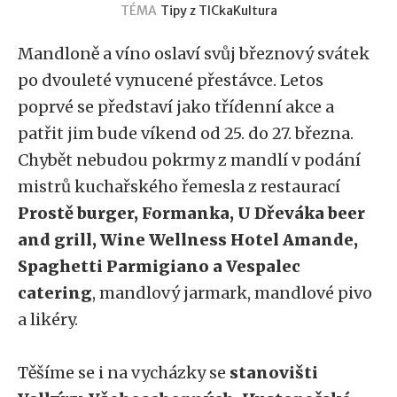
TÉMA
Tipy z TICka
Kultura
Mandloně a víno oslaví svůj březnový svátek
po dvouleté vynucené přestávce. Letos
poprvé se představí jako třídenní akce a
patřit jim bude víkend od 25. do 27. března.
Chybět nebudou pokrmy z mandlí v podání
mistrů kuchařského řemesla z restaurací
Prostě burger, Formanka, U Dřeváka beer
and grill, Wine Wellness Hotel Amande,
Spaghetti Parmigiano a Vespalec
catering
, mandlový jarmark, mandlové pivo
a likéry.
Těšíme se i na vycházky se
stanovišti