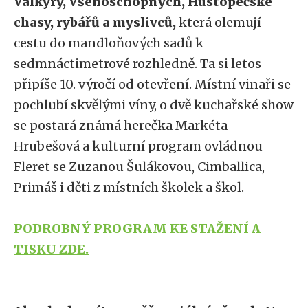
Valkýry, Všehoschopných, Hustopečské
chasy, rybářů a myslivců,
která olemují
cestu do mandloňových sadů k
sedmnáctimetrové rozhledně. Ta si letos
připíše 10. výročí od otevření. Místní vinaři se
pochlubí skvělými víny, o dvě kuchařské show
se postará známá herečka Markéta
Hrubešová a kulturní program ovládnou
Fleret se Zuzanou Šulákovou, Cimballica,
Primáš i děti z místních školek a škol.
PODROBNÝ PROGRAM KE STAŽENÍ A
TISKU ZDE.