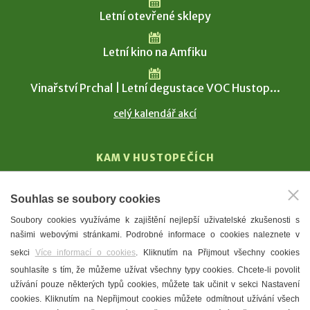
Letní otevřené sklepy
Letní kino na Amfiku
Vinařství Prchal | Letní degustace VOC Hustop...
celý kalendář akcí
KAM V HUSTOPEČÍCH
Vinařství
Souhlas se soubory cookies
T. G. Masaryk
Soubory cookies využíváme k zajištění nejlepší uživatelské zkušenosti s
Mandloně
našimi webovými stránkami. Podrobné informace o cookies naleznete v
Ubytování
sekci
Více informací o cookies
. Kliknutím na Přijmout všechny cookies
Restaurace
souhlasíte s tím, že můžeme užívat všechny typy cookies. Chcete-li povolit
užívání pouze některých typů cookies, můžete tak učinit v sekci Nastavení
Městské muzeum a galerie
cookies. Kliknutím na Nepřijmout cookies můžete odmítnout užívání všech