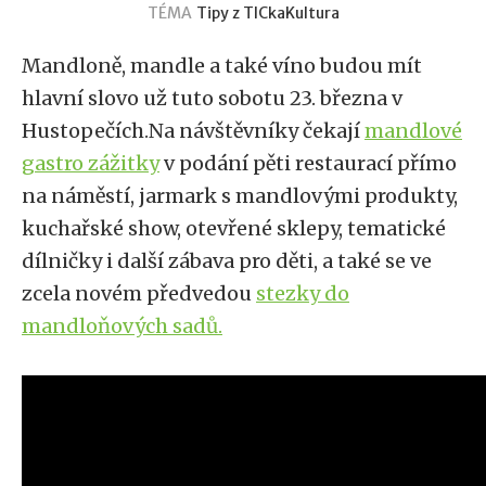
TÉMA
Tipy z TICka
Kultura
Mandloně, mandle a také víno budou mít
hlavní slovo už tuto sobotu 23. března v
Hustopečích.Na návštěvníky čekají
mandlové
gastro zážitky
v podání pěti restaurací přímo
na náměstí, jarmark s mandlovými produkty,
kuchařské show, otevřené sklepy, tematické
dílničky i další zábava pro děti, a také se ve
zcela novém předvedou
stezky do
mandloňových sadů.