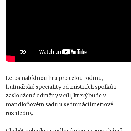
Letos nabídnou hru pro celou rodinu,
kulinářské speciality od místních spolků i
zasloužené odměny v cíli, který bude v
mandloňovém sadu u sedmnáctimetrové
rozhledny.
Chybět nebude mandlové pivo a samozřejmě