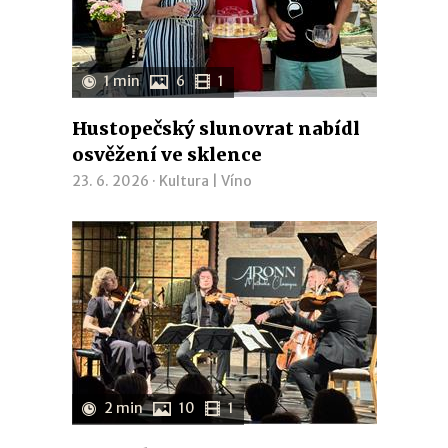
1 min
6
1
Hustopečský slunovrat nabídl
osvěžení ve sklence
23. 6. 2026 ·
Kultura
|
Víno
2 min
10
1