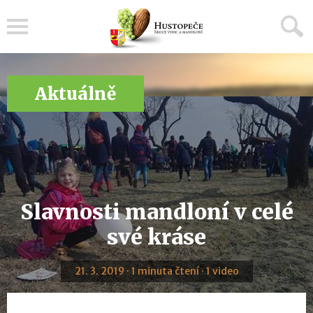
Menu
Aktuálně
Slavnosti mandloní v celé
své kráse
21. 3. 2019 · 1 minuta čtení · 1 video