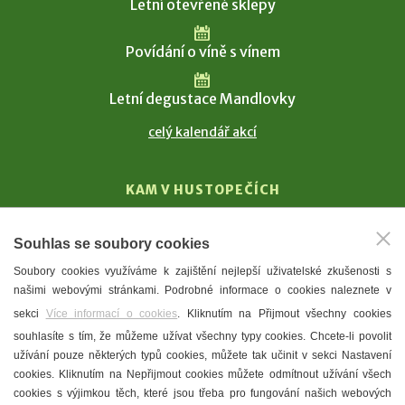
Letní otevřené sklepy
Povídání o víně s vínem
Letní degustace Mandlovky
celý kalendář akcí
KAM V HUSTOPEČÍCH
Vinařství
Souhlas se soubory cookies
T. G. Masaryk
Soubory cookies využíváme k zajištění nejlepší uživatelské zkušenosti s
Mandloně
našimi webovými stránkami. Podrobné informace o cookies naleznete v
Ubytování
sekci
Více informací o cookies
. Kliknutím na Přijmout všechny cookies
Restaurace
souhlasíte s tím, že můžeme užívat všechny typy cookies. Chcete-li povolit
užívání pouze některých typů cookies, můžete tak učinit v sekci Nastavení
Městské muzeum a galerie
cookies. Kliknutím na Nepřijmout cookies můžete odmítnout užívání všech
Denní meníčka
cookies s výjimkou těch, které jsou třeba pro fungování našich webových