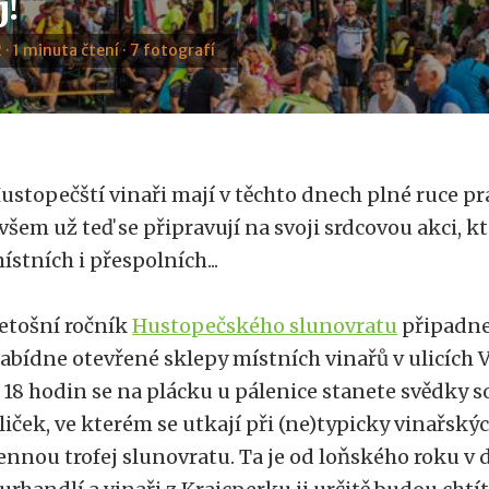
j!
 · 1 minuta čtení · 7 fotografí
ustopečští vinaři mají v těchto dnech plné ruce pr
všem už teď se připravují na svoji srdcovou akci, kt
ístních i přespolních...
etošní ročník
Hustopečského slunovratu
připadn
abídne otevřené sklepy místních vinařů v ulicích 
 18 hodin se na plácku u pálenice stanete svědky s
liček, ve kterém se utkají při (ne)typicky vinařský
ennou trofej slunovratu. Ta je od loňského roku v 