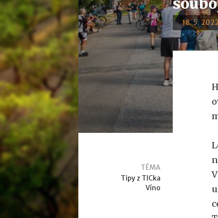
soubo
18. 5. 2022
H
o
m
L
n
TÉMA
V
Tipy z TICka
Víno
u
c