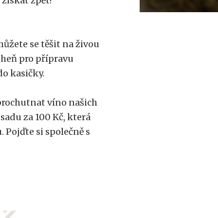
 získat zpět!
můžete se těšit na živou
heň pro přípravu
do kasičky.
prochutnat víno našich
sadu za 100 Kč, která
 Pojďte si společně s