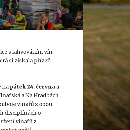
áce s lahvováním vín,
erá si získala přízeň
e na
pátek 24. června
a
Vinařská a Na Hradbách.
ouboje vinařů z obou
ch disciplínách o
držení vinařů z