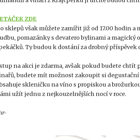
urhandlí a vinaři z Krajcperku ji určitě budou chtít
ETÁČEK ZDE
o sklepů však můžete zamířit již od 17.00 hodin a 
udbu, pomazánky s devatero bylinami a magický o
pekáčků. Ty budou k dostání za drobný příspěvek 
stup na akci je zdarma, avšak pokud budete chtít 
inařů, budete mít možnost zakoupit si degustační 
bsahuje skleničku na víno s propiskou a brožurkou.
ámi užít jednu z nejkouzelnějších nocí v roce.
hr-