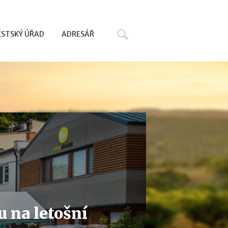
Hledat
STSKÝ ÚŘAD
ADRESÁŘ
u na letošní