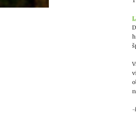
T
L
D
h
š
V
v
o
n
-