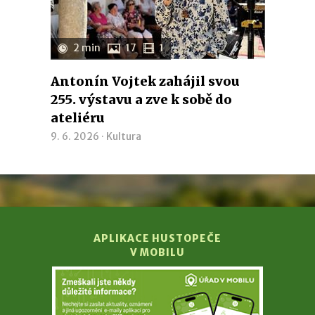
2 min
17
1
Antonín Vojtek zahájil svou
255. výstavu a zve k sobě do
ateliéru
9. 6. 2026 ·
Kultura
APLIKACE HUSTOPEČE
V MOBILU