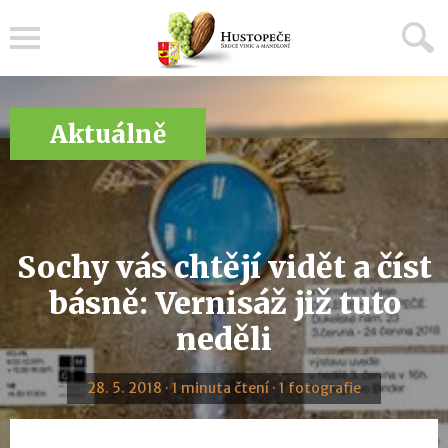
Menu
Aktuálně
Sochy vás chtějí vidět a číst
básně: Vernisáž již tuto
neděli
28. 5. 2018 · 1 minuta čtení · 1 fotografie