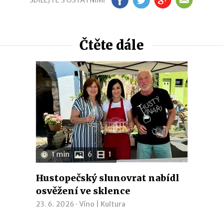
SDÍLEJTE S OSTATNÍMI
FB
TW
GP
EM
Čtěte dále
1 min
6
1
Hustopečský slunovrat nabídl
osvěžení ve sklence
23. 6. 2026 ·
Víno
|
Kultura