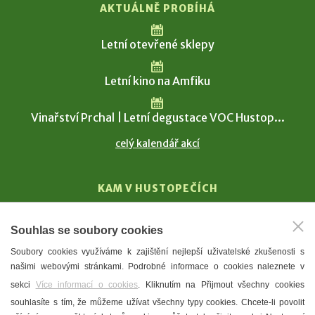
AKTUÁLNĚ PROBÍHÁ
Letní otevřené sklepy
Letní kino na Amfiku
Vinařství Prchal | Letní degustace VOC Hustop...
celý kalendář akcí
KAM V HUSTOPEČÍCH
Vinařství
Souhlas se soubory cookies
T. G. Masaryk
Soubory cookies využíváme k zajištění nejlepší uživatelské zkušenosti s
Mandloně
našimi webovými stránkami. Podrobné informace o cookies naleznete v
Ubytování
sekci
Více informací o cookies
. Kliknutím na Přijmout všechny cookies
Restaurace
souhlasíte s tím, že můžeme užívat všechny typy cookies. Chcete-li povolit