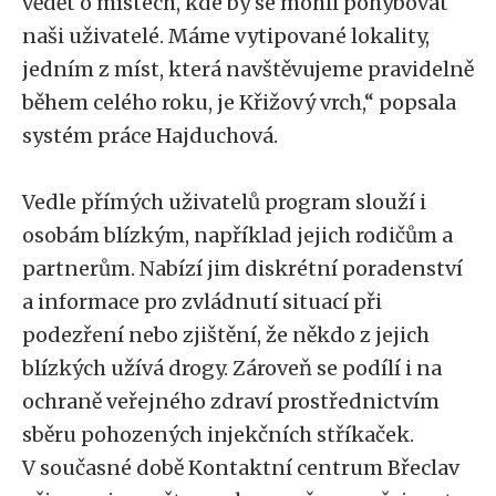
vědět o místech, kde by se mohli pohybovat
naši uživatelé. Máme vytipované lokality,
jedním z míst, která navštěvujeme pravidelně
během celého roku, je Křižový vrch,“ popsala
systém práce Hajduchová.
Vedle přímých uživatelů program slouží i
osobám blízkým, například jejich rodičům a
partnerům. Nabízí jim diskrétní poradenství
a informace pro zvládnutí situací při
podezření nebo zjištění, že někdo z jejich
blízkých užívá drogy. Zároveň se podílí i na
ochraně veřejného zdraví prostřednictvím
sběru pohozených injekčních stříkaček.
V současné době Kontaktní centrum Břeclav