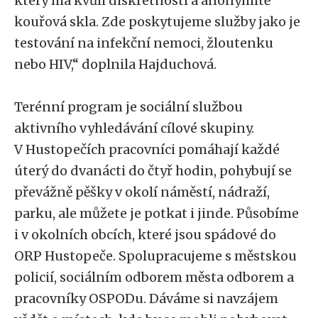
který má kvůli diskrétnosti a anonymitě
kouřová skla. Zde poskytujeme služby jako je
testování na infekční nemoci, žloutenku
nebo HIV,“ doplnila Hajduchová.
Terénní program je sociální službou
aktivního vyhledávání cílové skupiny.
V Hustopečích pracovníci pomáhají každé
úterý do dvanácti do čtyř hodin, pohybují se
převážně pěšky v okolí náměstí, nádraží,
parku, ale můžete je potkat i jinde. Působíme
i v okolních obcích, které jsou spádové do
ORP Hustopeče. Spolupracujeme s městskou
policií, sociálním odborem města odborem a
pracovníky OSPODu. Dáváme si navzájem