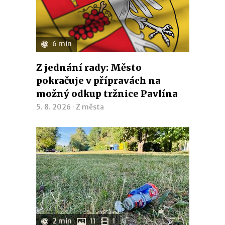
6 min
Z jednání rady: Město
pokračuje v přípravách na
možný odkup tržnice Pavlína
5. 8. 2026 ·
Z města
2 min
11
1