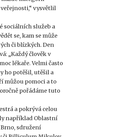
veřejnosti,“ vysvětlil
 sociálních služeb a
vědět se, kam se může
vých či blízkých. Den
vá: „Každý člověk v
moc lékaře. Velmi často
ho potěšil, utěšil a
eří můžou pomoci a to
ždoročně pořádáme tuto
estrá a pokrývá celou
ly například Oblastní
 Brno, sdružení
 či Billiculum Mikulov.