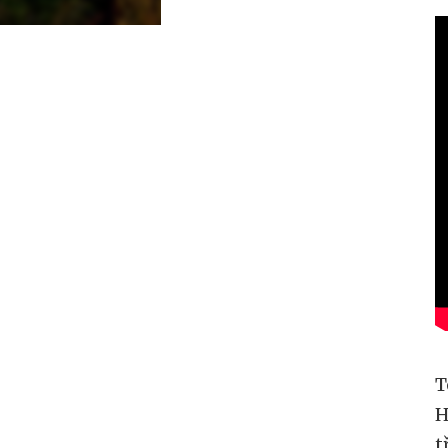
T
H
t