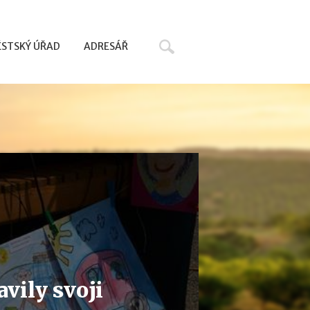
Hledat
STSKÝ ÚŘAD
ADRESÁŘ
vily svoji