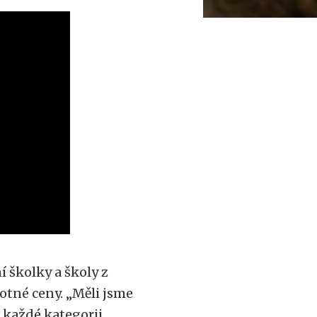
í školky a školy z
notné ceny. „Měli jsme
v každé kategorii