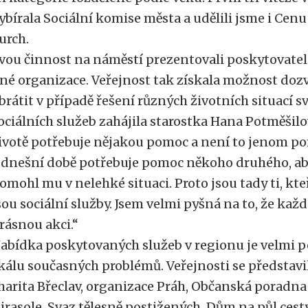
ybírala Sociální komise města a udělili jsme i Cenu 
urch.
vou činnost na náměstí prezentovali poskytovatelé
iné organizace. Veřejnost tak získala možnost doz
brátit v případě řešení různých životních situací s
ociálních služeb zahájila starostka Hana Potměšilo
ivotě potřebuje nějakou pomoc a není to jenom po
 dnešní době potřebuje pomoc někoho druhého, aby 
omohl mu v nelehké situaci. Proto jsou tady ti, kt
sou sociální služby. Jsem velmi pyšná na to, že ka
rásnou akci.“
abídka poskytovaných služeb v regionu je velmi p
kálu současných problémů. Veřejnosti se představi
harita Břeclav, organizace Práh, Občanská poradna
irasole, Svaz tělesně postižených, Dům na půl cesty