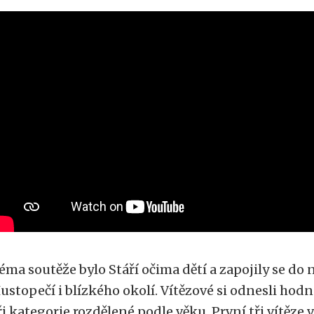
éma soutěže bylo Stáří očima dětí a zapojily se do n
ustopečí i blízkého okolí. Vítězové si odnesli hod
ři kategorie rozdělené podle věku. První tři vítěze 