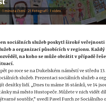
st
 · 1 minuta čtení · 21 fotografí · 1 video
en sociálních služeb poskytl široké veřejnosti
lužeb a organizací působících v regionu. Každý
ozvěděl, na koho se může obrátit v případě řeš
ituací.
pět po roce se na Dukelském náměstí ve středu 13
ociálních služeb. Prezentaci sociálních služeb a or
jít desítky lidí. „Dnes tu máme 16 stánků, ve 14 js
tánky má město Hustopeče. Můžete v nich vidět dí
ýtvarné soutěže,“ uvedl Pavel Furch ze Sociálníh