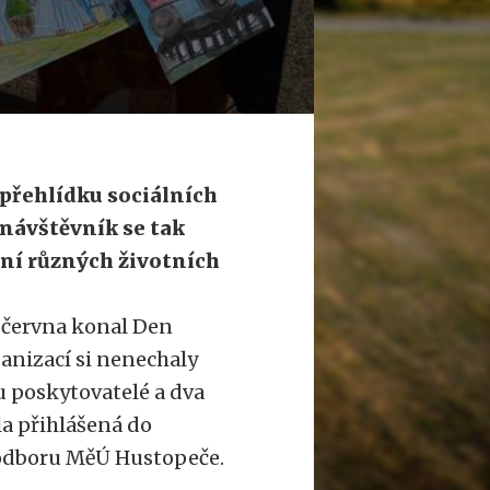
 přehlídku sociálních
 návštěvník se tak
ení různých životních
. června konal Den
ganizací si nenechaly
ou poskytovatelé a dva
la přihlášená do
o odboru MěÚ Hustopeče.