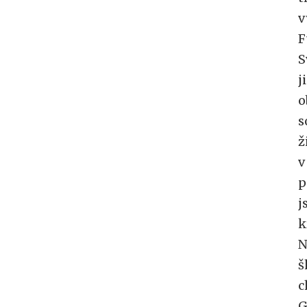
v
F
S
j
o
s
ž
v
p
j
k
N
š
c
G