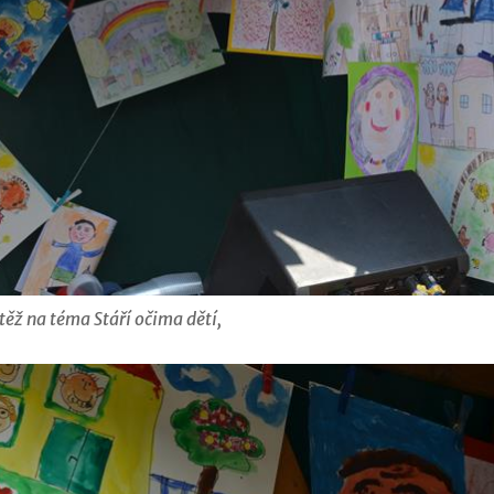
těž na téma Stáří očima dětí,