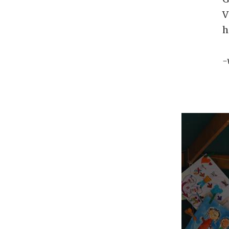
V
h
-