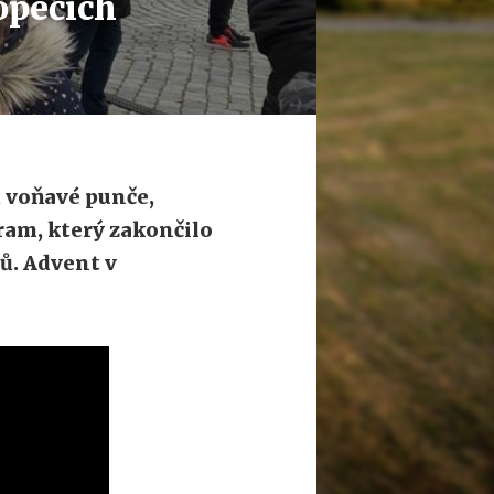
opečích
, voňavé punče,
am, který zakončilo
ů. Advent v