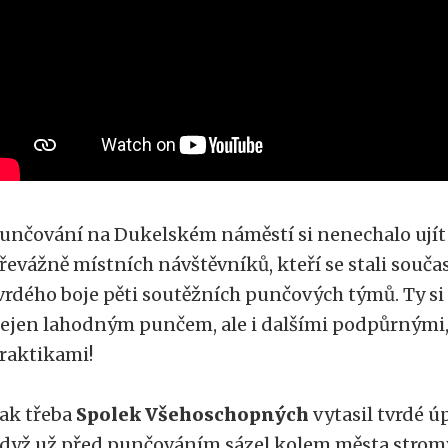
unčování na Dukelském náměstí si nenechalo ujít
řevážně místních návštěvníků, kteří se stali souča
vrdého boje pěti soutěžních punčových týmů. Ty si 
ejen lahodným punčem, ale i dalšími podpůrnými,
raktikami!
ak třeba
Spolek Všehoschopných
vytasil tvrdé ú
dyž už před punčováním sázel kolem města stromy