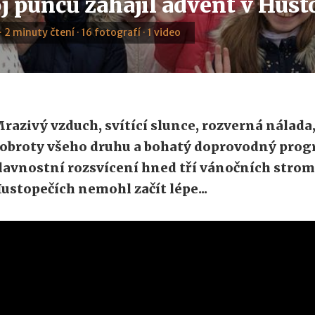
j punčů zahájil advent v Hust
 · 2 minuty čtení · 16 fotografí · 1 video
razivý vzduch, svítící slunce, rozverná nálada
obroty všeho druhu a bohatý doprovodný progr
lavnostní rozsvícení hned tří vánočních strom
ustopečích nemohl začít lépe...