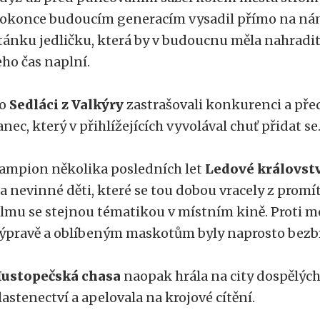
okonce budoucím generacím vysadil přímo na ná
tánku jedličku, která by v budoucnu měla nahradi
eho čas naplní.
To
Sedláci z Valkýry
zastrašovali konkurenci a pře
anec, který v přihlížejících vyvolával chuť přidat se
ampion několika posledních let
Ledové královst
a nevinné děti, které se tou dobou vracely z pro
ilmu se stejnou tématikou v místním kině. Proti 
ýpravě a oblíbeným maskotům byly naprosto bezb
ustopečská chasa
naopak hrála na city dospělých
lastenectví a apelovala na krojové cítění.