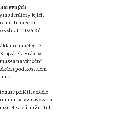
u
Barevných
y moderátory. Jejich
a charitu místní
o vybrat 11.024 Kč.
 Základní umělecké
Krajcárek. Hrálo se
o muzea na vánoční
ničkách pod kostelem,
omise.
ítomné přilétli andělé
 mohlo se vyhlašovat a
žitele a dál drží titul