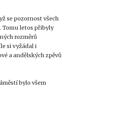
yž se pozornost všech
Tomu letos přibyly
ičných rozměrů
e si vyžádal i
vé a andělských zpěvů
náměstí bylo všem