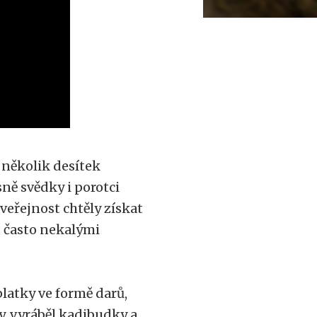
 několik desítek
sně svědky i porotci
veřejnost chtěly získat
 často nekalými
platky ve formě darů,
, vyráběl kadibudky a