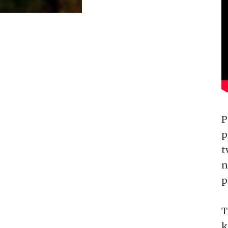
P
p
t
n
p
T
k