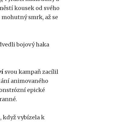
městí kousek od svého
t mohutný smrk, až se
dvedli bojový haka
.
ví
svou kampaň zacílil
mítání animovaného
monstrózní epické
ranné.
, když vybízela k