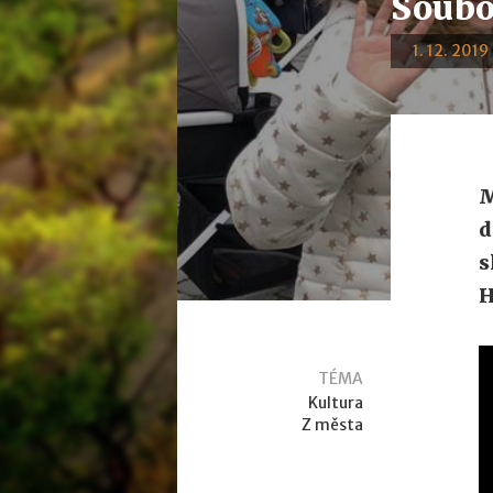
Soubo
1. 12. 2019
M
d
s
H
TÉMA
Kultura
Z města