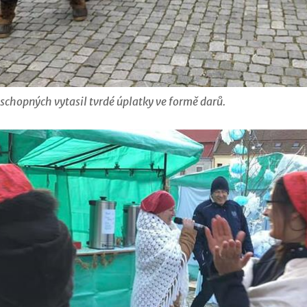
schopných vytasil tvrdé úplatky ve formě darů.