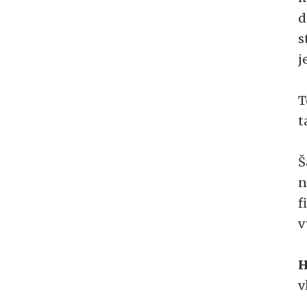
d
s
j
t
Š
n
f
v
H
v