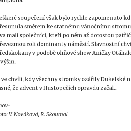
ampiona.
eškeré soupeření však bylo rychle zapomenuto kd
řesunula směrem ke statnému vánočnímu stromu. 
va malí společníci, kteří po něm až dorostou patř
řevezmou roli dominanty náměstí. Slavnostní chvíl
ředskokany v podobě ohňové show Aničky Otáhalo
 výšin.
 ve chvíli, kdy všechny stromky ozářily Dukelské 
asné, že advent v Hustopečích opravdu začal...
nov-
oto: V. Nováková, R. Skoumal