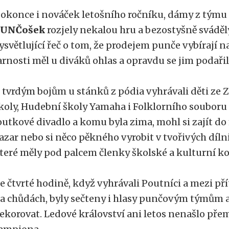
okonce i nováček letošního ročníku, dámy z tým
UNČošek
rozjely nekalou hru a bezostyšně sváděl
ysvětlující řeč o tom, že prodejem punče vybírají n
arnosti měl u diváků ohlas a opravdu se jim podařil
 tvrdým bojům u stánků z pódia vyhrávali děti ze
koly, Hudební školy Yamaha i Folklorního souboru 
outkové divadlo a komu byla zima, mohl si zajít d
azar nebo si něco pěkného vyrobit v tvořivých díl
teré měly pod palcem členky školské a kulturní k
e čtvrté hodině, když vyhrávali Poutníci a mezi př
a chůdách, byly sečteny i hlasy punčovým týmům a
ekorovat. Ledové království ani letos nenašlo přemo