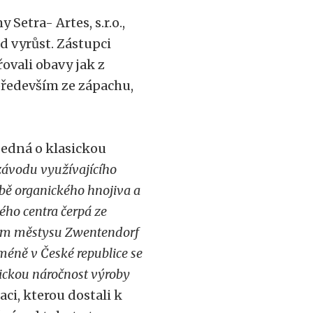
Setra- Artes, s.r.o.,
d vyrůst. Zástupci
ovali obavy jak z
především ze zápachu,
ejedná o klasickou
ávodu využívajícího
bě organického hnojiva a
ho centra čerpá ze
kém městysu Zwentendorf
méně v České republice se
ickou náročnost výroby
aci, kterou dostali k