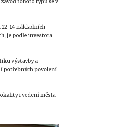
 závod tohoto typu se v
 12-14 nákladních
ch, je podle investora
tiku výstavby a
ání potřebných povolení
.
lokality i vedení města