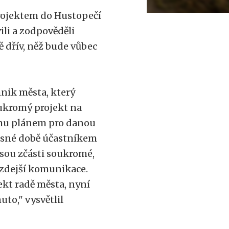
projektem do Hustopečí
ili a zodpověděli
 dřív, něž bude vůbec
hnik města, který
oukromý projekt na
mu plánem pro danou
asné době účastníkem
sou zčásti soukromé,
e zdejší komunikace.
ekt radě města, nyní
uto," vysvětlil