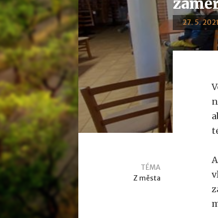
záměr
27. 5. 2021
V
n
a
t
A
TÉMA
v
Z města
z
m