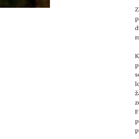
Z
p
d
r
K
p
s
l
ž
z
F
p
p