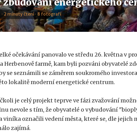
 zbudování energetického ce
 · 2 minuty čtení · 8 fotografí
elké očekávání panovalo ve středu 26. května v pr
a Herbenově farmě, kam byli pozváni obyvatelé zdejš
by se seznámili se záměrem soukromého investora
éto lokalitě moderní energetické centrum.
čkoli je celý projekt teprve ve fázi zvažování možn
lnu nevole s tím, že obyvatelé o vybudování "biop
a viníka označili vedení města, které se, dle jejich 
álo zajímá.