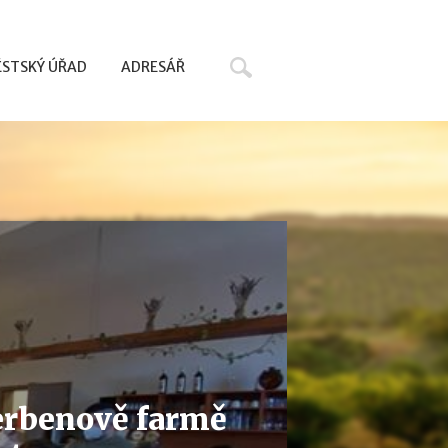
Hledat
STSKÝ ÚŘAD
ADRESÁŘ
erbenově farmě