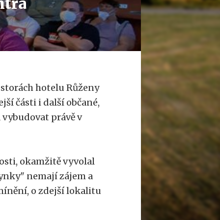
ntra
ostorách hotelu Růženy
í části i další občané,
 vybudovat právě v
osti, okamžitě vyvolal
lynky" nemají zájem a
mínění, o zdejší lokalitu