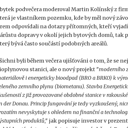
bytek podvečera moderoval Martin Kolínský z firmy 
terá je vlastníkem pozemku, kde by měl nový závo
irem odpovídali na dotazy přítomných, kteří vyjadř
árůstu dopravy v okolí jejich bytových domů, tak 
terý bývá často součástí podobných areálů.
šichni byli během večera ujišťováni o tom, že se n
ioplynovou stanici, ale o nový projekt "
moderního z
ateriálově i energeticky bioodpad (BRO a BRKO) k výro
eleného zemního plynu (biometanu). Stavba Energetické
kušeností z již provozované obdobné stanice v rakous
n der Donau. Princip fungování je tedy vyzkoušený, nic
rozatím nevyskytuje s ohledem na finanční a technolog
ýstupních produktů
," jak popisuje investor v prezent