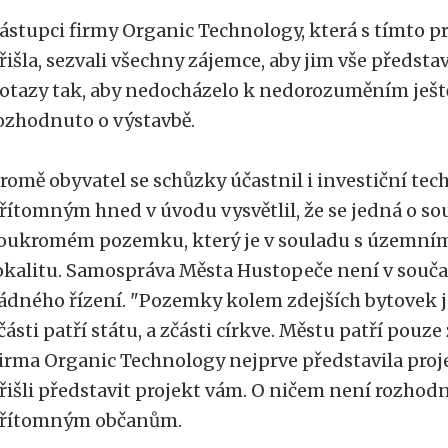
ástupci firmy Organic Technology, která s tímto 
řišla, sezvali všechny zájemce, aby jim vše představ
otazy tak, aby nedocházelo k nedorozuměním ještě
ozhodnuto o výstavbě.
romě obyvatel se schůzky účastnil i investiční tec
řítomným hned v úvodu vysvětlil, že se jedná o s
oukromém pozemku, který je v souladu s územní
okalitu. Samospráva Města Hustopeče není v souč
ádného řízení. "Pozemky kolem zdejších bytovek j
části patří státu, a zčásti církve. Městu patří pouz
irma Organic Technology nejprve představila proj
řišli představit projekt vám. O ničem není rozhodn
řítomným občanům.