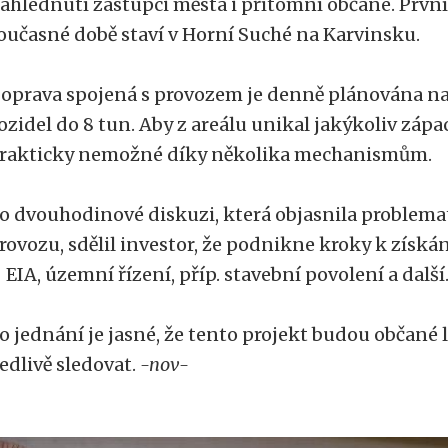
ahlédnutí zástupci města i přítomní občané. První
oučasné době staví v Horní Suché na Karvinsku.
oprava spojená s provozem je denně plánována na
ozidel do 8 tun. Aby z areálu unikal jakýkoliv zápa
rakticky nemožné díky několika mechanismům.
o dvouhodinové diskuzi, která objasnila problema
rovozu, sdělil investor, že podnikne kroky k získ
 EIA, územní řízení, příp. stavební povolení a další
o jednání je jasné, že tento projekt budou občané 
edlivě sledovat.
-nov-