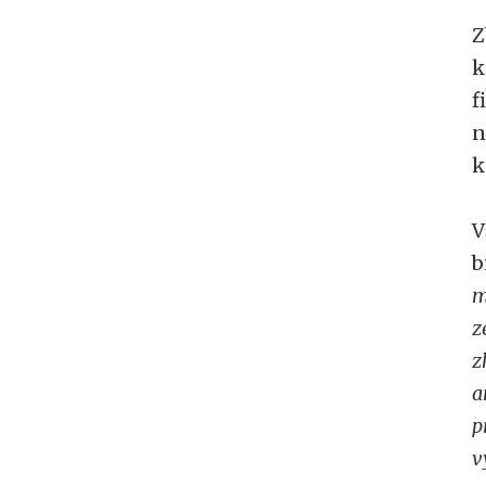
Z
k
f
n
k
V
b
m
z
z
a
p
v