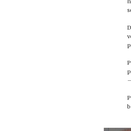
n
s
D
v
p
P
p
–
P
b