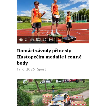
2 min
26
1
Domácí závody přinesly
Hustopečím medaile i cenné
body
17. 6. 2026 ·
Sport