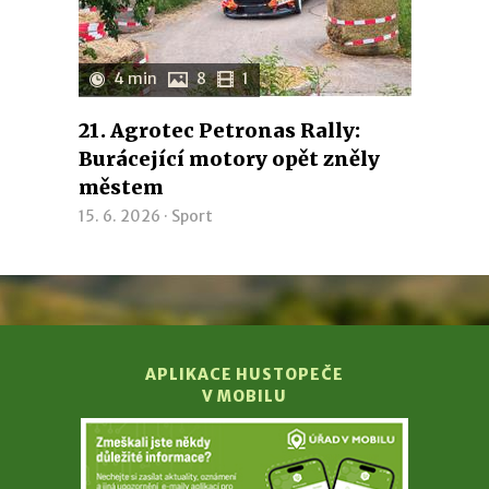
4 min
8
1
21. Agrotec Petronas Rally:
Burácející motory opět zněly
městem
15. 6. 2026 ·
Sport
APLIKACE HUSTOPEČE
V MOBILU