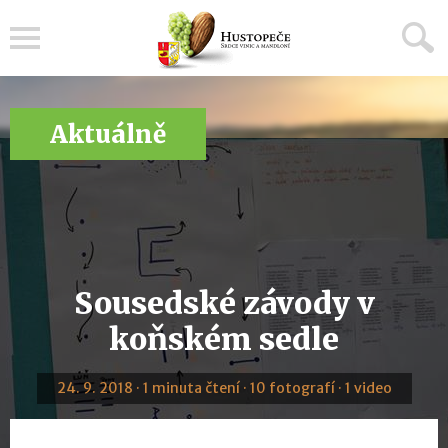
Menu
Aktuálně
Sousedské závody v
koňském sedle
24. 9. 2018 · 1 minuta čtení · 10 fotografí · 1 video