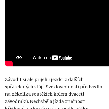
Závodit si ale přijeli i jezdci z dalších
spřátelených stájí. Své dovednosti předvedlo
na několika soutěžích kolem dvaceti
závodníků. Nechyběla jízda zručnosti,
křížkový parkur či parkur podle výšky.