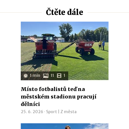
Čtěte dále
1 min
11
1
Místo fotbalistů teď na
městském stadionu pracují
dělníci
25. 6. 2026 ·
Sport
|
Z města