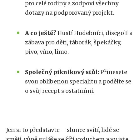
pro celé rodiny a zodpoví všechny
dotazy na podporovaný projekt.
A co ještě?
Hustí Hudebníci, discgolf a
zábava pro děti, táborák, špekáčky,
pivo, víno, limo.
Společný piknikový stůl:
Přinesete
svou oblíbenou specialitu a podělte se
o svůj recept s ostatními.
Jen si to představte – slunce svítí, lidé se
smějí, vůně guláše se šíří vzduchem a vy jste