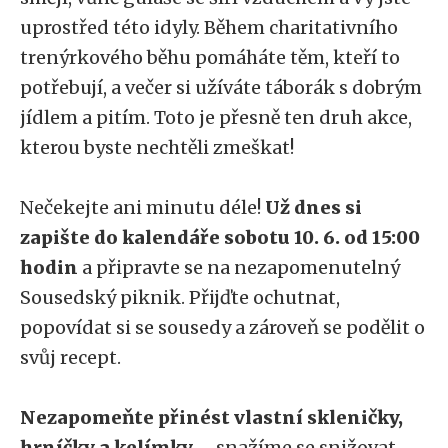
uprostřed této idyly. Během charitativního
trenýrkového běhu pomáháte těm, kteří to
potřebují, a večer si užíváte táborák s dobrým
jídlem a pitím. Toto je přesně ten druh akce,
kterou byste nechtěli zmeškat!
Nečekejte ani minutu déle!
Už dnes si
zapište do kalendáře sobotu 10. 6. od 15:00
hodin
a připravte se na nezapomenutelný
Sousedský piknik. Přijďte ochutnat,
popovídat si se sousedy a zároveň se podělit o
svůj recept.
Nezapomeňte přinést vlastní skleničky,
hrníčky a kelímky
– snažíme se snižovat