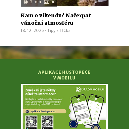
2 min
4
Kam o víkendu? Načerpat
vánoční atmosféru
18. 12. 2025 ·
Tipy z TICka
APLIKACE HUSTOPEČE
V MOBILU