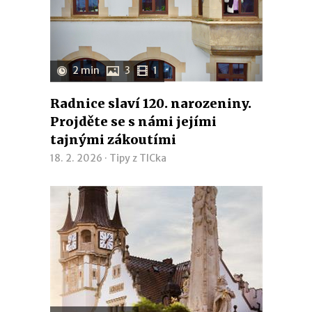
2 min
3
1
Radnice slaví 120. narozeniny.
Projděte se s námi jejími
tajnými zákoutími
18. 2. 2026 ·
Tipy z TICka