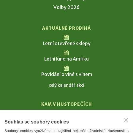
Volby 2026
AKTUÁLNĚ PROBÍHÁ
Letní otevřené sklepy
Letní kino na Amfiku
Povídání o víně s vínem
celý kalendář akcí
KAM V HUSTOPEČÍCH
Vinařství
Souhlas se soubory cookies
T. G. Masaryk
Soubory cookies využíváme k zajištění nejlepší uživatelské zkušenosti s
Mandloně