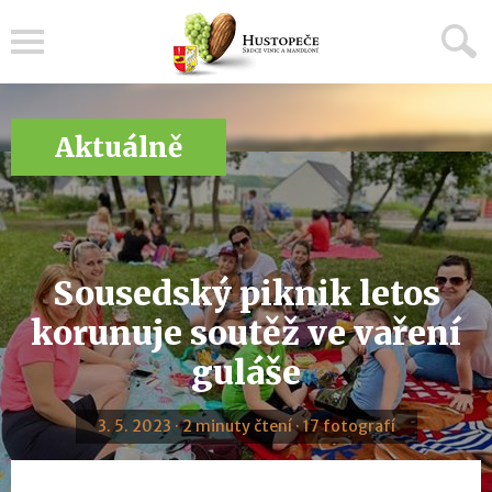
Menu
Aktuálně
Sousedský piknik letos
korunuje soutěž ve vaření
guláše
3. 5. 2023 · 2 minuty čtení · 17 fotografí