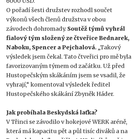
6000 USD.
O pořadí šesti družstev rozhodl součet
výkonů všech členů družstva v obou
závodech dohromady.
Soutěž týmů vyhrál
fialový tým složený ze čtveřice Bednarek,
Naboku, Spencer a Pejchalová.
„Takový
výsledek jsem čekal. Tato čtveřici pro mě byla
favorizovaným týmem od začátku. Už před
Hustopečským skákáním jsem se vsadil, že
vyhrají,“ komentoval výsledek ředitel
Hustopečského skákání Zbyněk Háder.
Jak probíhala Beskydská laťka?
V Třinci se závodilo v hokejové WERK aréně,
která má kapacitu pět a půl tisíc diváků a na