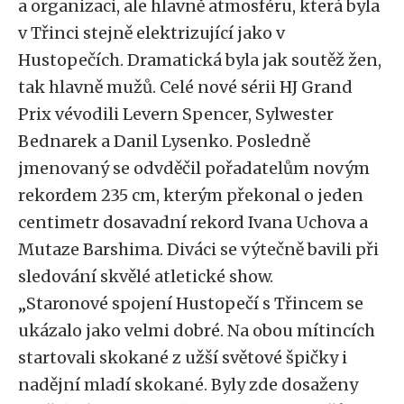
a organizaci, ale hlavně atmosféru, která byla
v Třinci stejně elektrizující jako v
Hustopečích. Dramatická byla jak soutěž žen,
tak hlavně mužů. Celé nové sérii HJ Grand
Prix vévodili Levern Spencer, Sylwester
Bednarek a Danil Lysenko. Posledně
jmenovaný se odvděčil pořadatelům novým
rekordem 235 cm, kterým překonal o jeden
centimetr dosavadní rekord Ivana Uchova a
Mutaze Barshima. Diváci se výtečně bavili při
sledování skvělé atletické show.
„Staronové spojení Hustopečí s Třincem se
ukázalo jako velmi dobré. Na obou mítincích
startovali skokané z užší světové špičky i
nadějní mladí skokané. Byly zde dosaženy