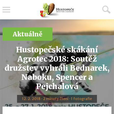
Menu
Aktuálně
Hustopečské skákání
Agrotec 2018: Soutěž
družstev vyhráli Bednarek,
Naboku, Spencer a
Pejchalová
12. 2. 2018 · 2 minuty čtení · 1 fotografie