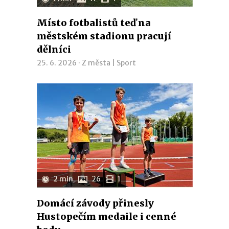
Místo fotbalistů teď na
městském stadionu pracují
dělníci
25. 6. 2026 ·
Z města
|
Sport
2 min
26
1
Domácí závody přinesly
Hustopečím medaile i cenné