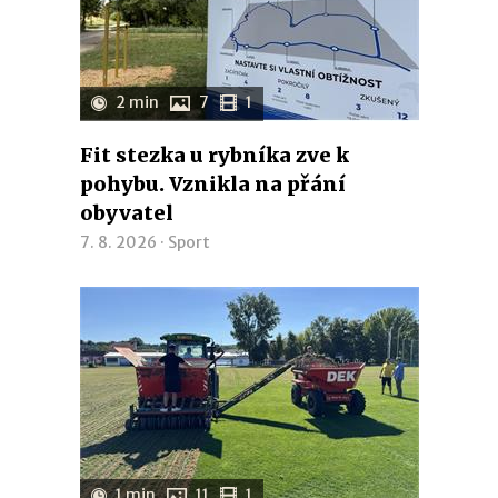
2 min
7
1
Fit stezka u rybníka zve k
pohybu. Vznikla na přání
obyvatel
7. 8. 2026 ·
Sport
1 min
11
1