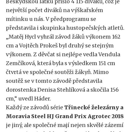
Beskydskou laťku přišlo 4 115 diváků, což je
největší počet diváků na výškařském
mítinku u nás. V předprogramu se
představila i skupinka hustopečských atletů.
„Matěj Hycl vyhrál závod žáků výkonem 162
cm a Vojtěch Prokeš byl druhý se stejným
výkonem. Z děvčat si nejlépe vedla Vendula
Zemčíková, která byla s výsledkem 151 cm
čtvrtá ve společné soutěži žákyň. Mimo
soutěž se v tomto závodě představila
dorostenka Denisa Stehlíková a skočila 156
cm,“ uvedl Háder.
Každý ze závodů série
Třinecké železárny a
Moravia Steel HJ Grand Prix Agrotec 2018
je jiný, ale společné mají nejen skvělé zázemí