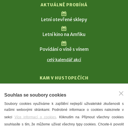
AKTUÁLNĚ PROBÍHÁ
Letní otevřené sklepy
Letní kino na Amfiku
Povídání o víně s vínem
celý kalendář akcí
KAM V HUSTOPEČÍCH
Vinařství
Souhlas se soubory cookies
T. G. Masaryk
Soubory cookies využíváme k zajištění nejlepší uživatelské zkušenosti s
Mandloně
našimi webovými stránkami. Podrobné informace o cookies naleznete v
Ubytování
sekci
Více informací o cookies
. Kliknutím na Přijmout všechny cookies
Restaurace
souhlasíte s tím, že můžeme užívat všechny typy cookies. Chcete-li povolit