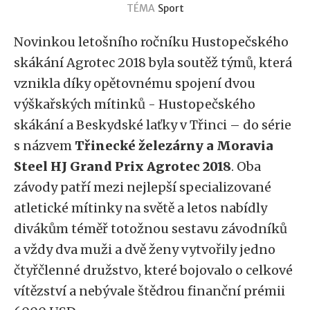
TÉMA
Sport
Novinkou letošního ročníku Hustopečského
skákání Agrotec 2018 byla soutěž týmů, která
vznikla díky opětovnému spojení dvou
výškařských mítinků - Hustopečského
skákání a Beskydské laťky v Třinci – do série
s názvem
Třinecké železárny a Moravia
Steel HJ Grand Prix Agrotec 2018
. Oba
závody patří mezi nejlepší specializované
atletické mítinky na světě a letos nabídly
divákům téměř totožnou sestavu závodníků
a vždy dva muži a dvě ženy vytvořily jedno
čtyřčlenné družstvo, které bojovalo o celkové
vítězství a nebývale štědrou finanční prémii