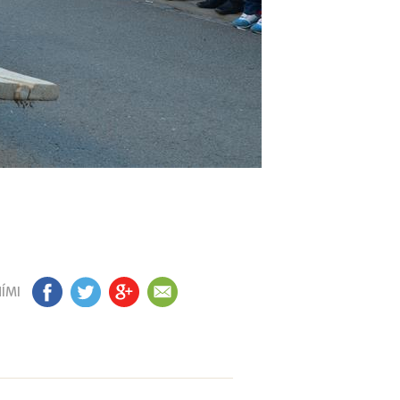
ÍMI
FB
TW
GP
EM