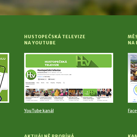
HUSTOPEČSKÁ TELEVIZE
MĚ
NA YOUTUBE
NA
YouTube kanál
Fac
AKTUÁLNĚ PROBÍHÁ
KA