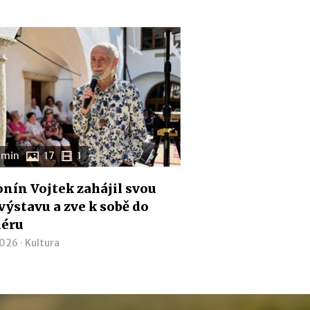
 min
17
1
nín Vojtek zahájil svou
 výstavu a zve k sobě do
iéru
2026 ·
Kultura