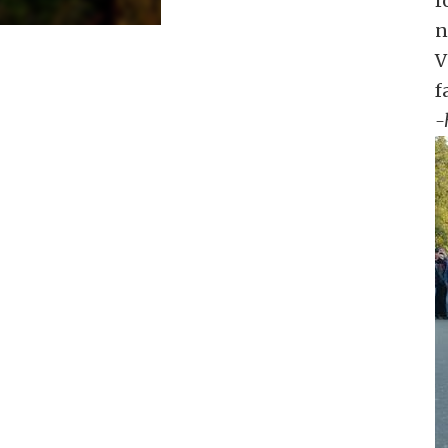
r
n
V
f
-