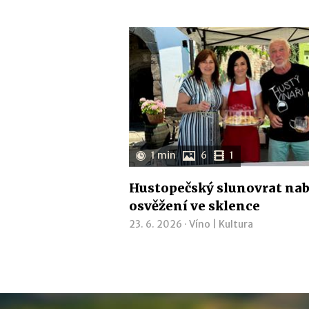
1 min
6
1
Hustopečský slunovrat nab
osvěžení ve sklence
23. 6. 2026 ·
Víno
|
Kultura