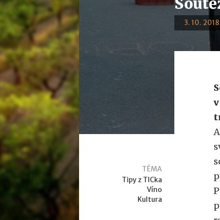
Soutěž
3. 10. 2018
S
v
t
A
s
s
TÉMA
p
Tipy z TICka
Víno
P
Kultura
p