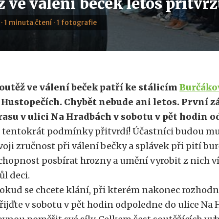
 ve válení beček letos přitvrz
 · 1 minuta čtení · 1 fotografie
outěž ve válení beček patří ke stálicím
Burčáko
 Hustopečích. Chybět nebude ani letos. První z
rasu v ulici Na Hradbách v sobotu v pět hodin 
 tentokrát podmínky přitvrdí! Účastníci budou m
voji zručnost při válení bečky a splávek při pití bu
chopnost posbírat hrozny a umění vyrobit z nich v
ůl deci.
okud se chcete klání, při kterém nakonec rozhodne
řijďte v sobotu v pět hodin odpoledne do ulice Na