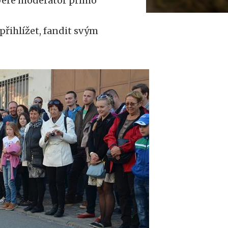
ybere moderátor přímo
 přihlížet, fandit svým