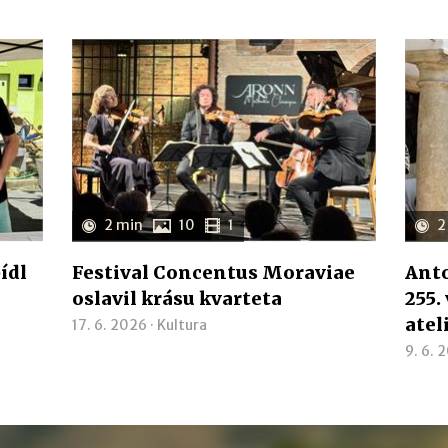
2 min
10
1
2
ídl
Festival Concentus Moraviae
Anto
oslavil krásu kvarteta
255.
atel
17. 6. 2026 ·
Kultura
9. 6. 