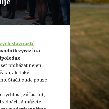
uje
vých slavností
ávodník vyrazí na
odpoledne.
uset prokázat nejen
rčáku, ale také
íno. Stačit bude pouze
 rychlost, zúčastnit,
 Hradbách. A můžete