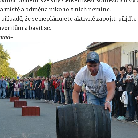
ovnou poměřit své síly. Celkem šest soutěžících v
a místě a odměna nikoho z nich nemine.
 případě, že se neplánujete aktivně zapojit, přijďte
avoritům a bavit se.
hrad-